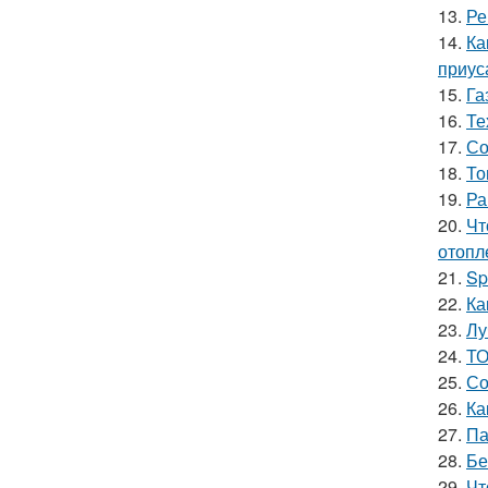
13.
Ре
14.
Ка
приус
15.
Га
16.
Те
17.
Со
18.
То
19.
Ра
20.
Чт
отопл
21.
Sp
22.
Ка
23.
Лу
24.
ТО
25.
Со
26.
Ка
27.
Па
28.
Бе
29.
Чт