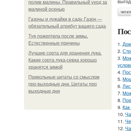
выгод
полив малины. Правильный уход за
малиной осенью
читат
Газоны и лужайки в саду. Газон —
обязательный атрибут вашего сада
Пос
Туя пожелтела после зимы.
Естественные причины
1.
Дом
2.
Стр
Лучшие сорта для хранения лука.
3.
Мож
Какие сорта лука-севка хорошо
услов
хранятся зимой
4.
Пос
Прикольные цитаты со смыслом
5.
Мош
про выходные дни. Цитаты про
6.
Лис
выходные дни
7.
Мож
8.
Пор
9.
Как
10.
Ча
11.
Че
12.
Ча