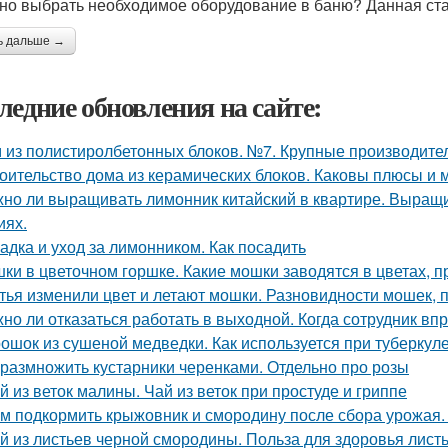
но выбрать необходимое оборудование в баню? Данная стат
ь дальше →
ледние обновления на сайте:
 из полистиролбетонных блоков. №7. Крупные производите
оительство дома из керамических блоков. Каковы плюсы и 
но ли выращивать лимонник китайский в квартире. Выращ
иях.
адка и уход за лимонником. Как посадить
ки в цветочном горшке. Какие мошки заводятся в цветах, 
тья изменили цвет и летают мошки. Разновидности мошек,
но ли отказаться работать в выходной. Когда сотрудник вп
ошок из сушеной медведки. Как используется при туберкул
 размножить кустарники черенками. Отдельно про розы
й из веток малины. Чай из веток при простуде и гриппе
м подкормить крыжовник и смородину после сбора урожая.
й из листьев черной смородины. Польза для здоровья лис