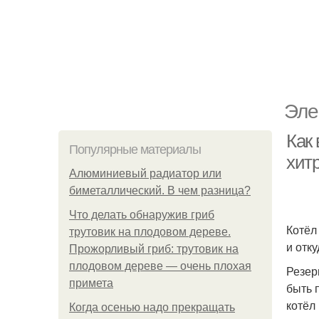
Эле
Как
Популярные материалы
хит
Алюминиевый радиатор или
биметаллический. В чем разница?
Что делать обнаружив гриб
Котёл
трутовик на плодовом дереве.
и отк
Прожорливый гриб: трутовик на
плодовом дереве — очень плохая
Резер
примета
быть 
котёл
Когда осенью надо прекращать