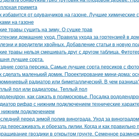
 плохая примета
к избавится от одуванчиков на газоне. Лучшие химические 
ками на газоне
кие травы сушить на зиму. О сушке трав
ртензии домашние уход. Правила ухода за гортензией в до
лезни и вредители хвойных. Добавление статьи в новую по
кие травы нельзя смешивать друг с другом таблица. Фитоте
шня лучшие сорта.
здние сорта персика. Самые лучшие сорта персиков с фот
к сделать маленький домик. Проектирование мини-дома: о
юминиевый радиатор или биметаллический. В чем разница
плый пол или радиаторы. Теплый пол
додендрон, как сажать в подмосковье. Посадка рододендро
диатор рифар с нижним подключением технические характ
 с нижним подключением
следний перед зимой полив винограда. Уход за виноградо
гда пересаживать и обрезать лилии. Когда и как правильно
ращивание гвоздики в открытом грунте. Семенное размно