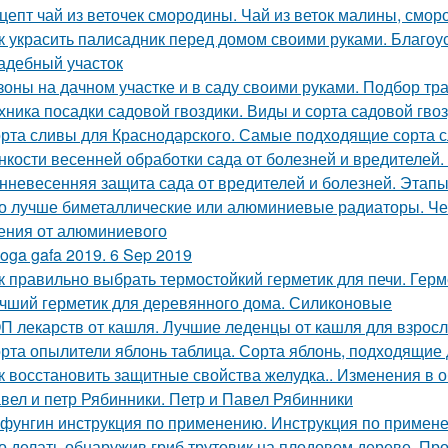
цепт чай из веточек смородины. Чай из веток малины, смо
к украсить палисадник перед домом своими руками. Благоу
адебный участок
зоны на дачном участке и в саду своими руками. Подбор тр
хника посадки садовой гвоздики. Виды и сорта садовой гво
рта сливы для Краснодарского. Самые подходящие сорта 
нкости весенней обработки сада от болезней и вредителей
нневесенняя защита сада от вредителей и болезней. Этапы
о лучше биметаллические или алюминиевые радиаторы. Че
ения от алюминиевого
oga gafa 2019. 6 Sep 2019
к правильно выбрать термостойкий герметик для печи. Герм
чший герметик для деревянного дома. Силиконовые
П лекарств от кашля. Лучшие леденцы от кашля для взрос
рта опылители яблонь таблица. Сорта яблонь, подходящие
к восстановить защитные свойства желудка.. Изменения в 
вел и петр Рябинники. Петр и Павел Рябинники
фунгин инструкция по применению. Инструкция по прим
о делать обнаружив гриб трутовик на плодовом дереве. Пр