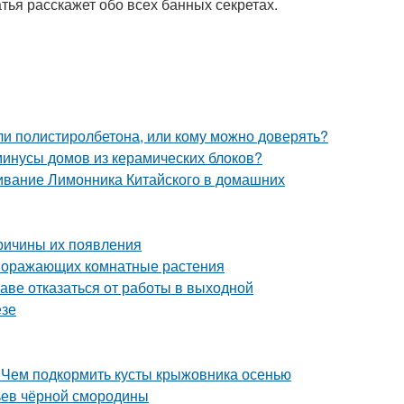
ья расскажет обо всех банных секретах.
ли полистиролбетона, или кому можно доверять?
минусы домов из керамических блоков?
ивание Лимонника Китайского в домашних
причины их появления
 поражающих комнатные растения
раве отказаться от работы в выходной
езе
 Чем подкормить кусты крыжовника осенью
тьев чёрной смородины