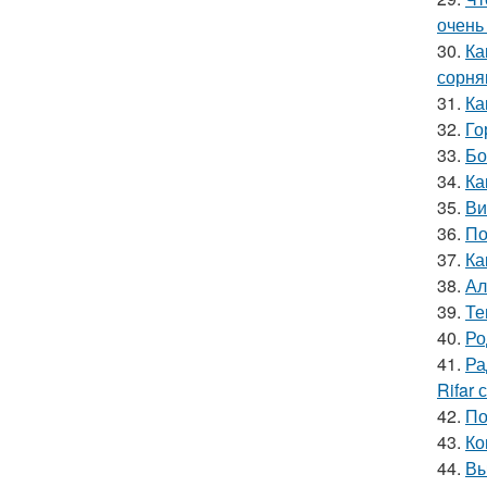
очень
30.
Ка
сорня
31.
Ка
32.
Го
33.
Бо
34.
Ка
35.
Ви
36.
По
37.
Ка
38.
Ал
39.
Те
40.
Ро
41.
Ра
Rifar
42.
По
43.
Ко
44.
Вы