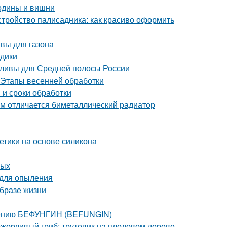
родины и вишни
стройство палисадника: как красиво оформить
авы для газона
здики
сливы для Средней полосы России
. Этапы весенней обработки
 и сроки обработки
м отличается биметаллический радиатор
етики на основе силикона
лых
 для опыления
образе жизни
енению БЕФУНГИН (BEFUNGIN)
ожорливый гриб: трутовик на плодовом дереве —