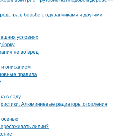
средства в борьбе с одуванчиками и другими
машних условиях
дборку
рапия не во вред
о и описанием
сновные правила
?
на в саду
еристики. Алюминиевые радиаторы отопления
м осенью
 пересаживать лилии?
жение