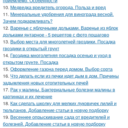
приемлемо. Особенности
10.
Медведка вредитель огорода. Польза и вред
11.
Минеральные удобрения для винограда весной.
Зачем подкармливать?
12.
Варенье с яблочными дольками. Варенье из яблок
дольками янтарное - 5 рецептов с фото пошагово
13.
Выбор места для многолетней гвоздики. Посадка
гвоздики в открытый грунт
14.
Гвоздика многолетняя посадка осенью и уход в
открытом грунте. Посадка
15.
Оформление газона перед домом. Выбор сорта
16.
Что делать если из печки идет дым в дом. Причины
задымления новых отопительных печей
17.
Рак у малины. Бактериальные болезни малины в
картинках и их лечение
18.
Как сделать школку для мелких луковичек лилий и
тюльпанов. Добавление статьи в новую подборку
19.
Весеннее опрыскивание сада от вредителей и
болезней. Добавление статьи в новую подборку