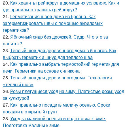
20.
Как хранить грейпфрут в домашних условиях. Как и
где правильно хранить грейпфрут?
21.
Герметизация швов дома из бревна. Как
загерметизировать швы с помощью акриловых
герметиков?
22.
Яблочный сидр без дрожжей. Сидр. Что это за
напиток?
23.
Теплый шов для деревянного дома в 5 шагов. Как
выбрать герметик и шнур для теплого шва
24.
Как правильно выбрать термостойкий герметик для
печи. Герметики на основе силикона
25.
Теплый шов для деревянного дома. Технология
«теплый шов»
26.
Розы плетущиеся уход на зиму. Плетистые розы: уход
за культурой
27.
Как правильно посадить малину осенью. Сроки
посадки в открытый грунт
28.
Уход за малиной осенью и подготовка к зиме.
Подготовка малины к зиме