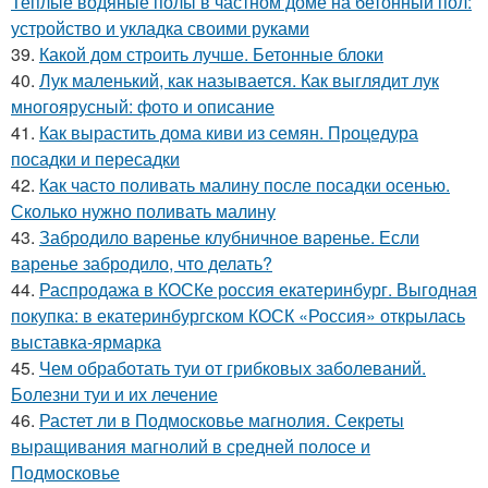
Теплые водяные полы в частном доме на бетонный пол:
устройство и укладка своими руками
39.
Какой дом строить лучше. Бетонные блоки
40.
Лук маленький, как называется. Как выглядит лук
многоярусный: фото и описание
41.
Как вырастить дома киви из семян. Процедура
посадки и пересадки
42.
Как часто поливать малину после посадки осенью.
Сколько нужно поливать малину
43.
Забродило варенье клубничное варенье. Если
варенье забродило, что делать?
44.
Распродажа в КОСКе россия екатеринбург. Выгодная
покупка: в екатеринбургском КОСК «Россия» открылась
выставка-ярмарка
45.
Чем обработать туи от грибковых заболеваний.
Болезни туи и их лечение
46.
Растет ли в Подмосковье магнолия. Секреты
выращивания магнолий в средней полосе и
Подмосковье