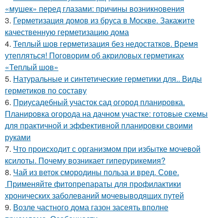
«мушек» перед глазами: причины возникновения
3.
Герметизация домов из бруса в Москве. Закажите
качественную герметизацию дома
4.
Теплый шов герметизация без недостатков. Время
утепляться! Поговорим об акриловых герметиках
«Теплый шов»
5.
Натуральные и синтетические герметики для.. Виды
герметиков по составу
6.
Приусадебный участок сад огород планировка.
Планировка огорода на дачном участке: готовые схемы
для практичной и эффективной планировки своими
руками
7.
Что происходит с организмом при избытке мочевой
ксилоты. Почему возникает гиперурикемия?
8.
Чай из веток смородины польза и вред. Сове.
Применяйте фитопрепараты для профилактики
хронических заболеваний мочевыводящих путей
9.
Возле частного дома газон засеять вполне