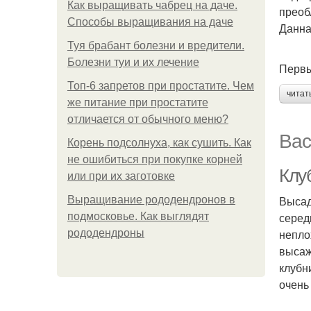
Как выращивать чабрец на даче.
преоб
Способы выращивания на даче
Данна
Туя брабант болезни и вредители.
Болезни туи и их лечение
Первы
Топ-6 запретов при простатите. Чем
читат
же питание при простатите
отличается от обычного меню?
Вас
Корень подсолнуха, как сушить. Как
не ошибиться при покупке корней
Клу
или при их заготовке
Высад
Выращивание рододендронов в
серед
подмосковье. Как выглядят
непло
рододендроны
высаж
клубн
очень 