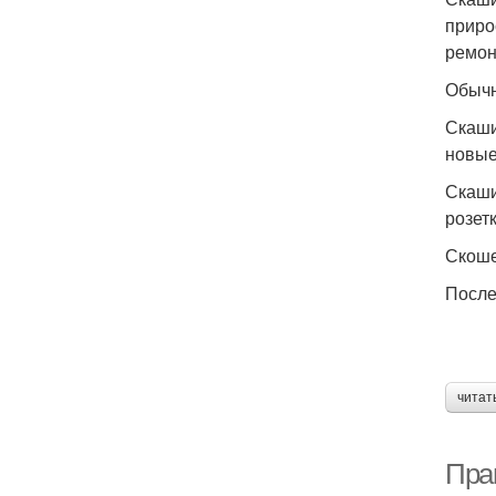
приро
ремон
Обычн
Скаши
новые
Скаши
розетк
Скоше
После
читат
Пра