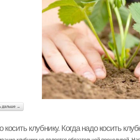
ь дальше →
 косить клубнику. Когда надо косить клуб
вание клубники не является обязательной процедурой. На