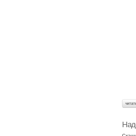
читат
Надо
Скаши