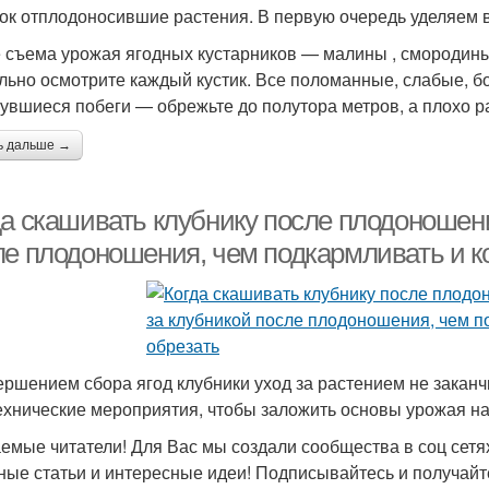
ок отплодоносившие растения. В первую очередь уделяем 
 съема урожая ягодных кустарников — малины , смородины
льно осмотрите каждый кустик. Все поломанные, слабые, б
увшиеся побеги — обрежьте до полутора метров, а плохо 
ь дальше →
да скашивать клубнику после плодоношени
ле плодоношения, чем подкармливать и ко
ершением сбора ягод клубники уход за растением не закан
ехнические мероприятия, чтобы заложить основы урожая на
емые читатели! Для Вас мы создали сообщества в соц сетях
ные статьи и интересные идеи! Подписывайтесь и получайт