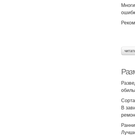
Многи
ошибк
Реком
читат
Раз
Разве
обиль
Сорта
В зав
ремон
Ранни
Лучши