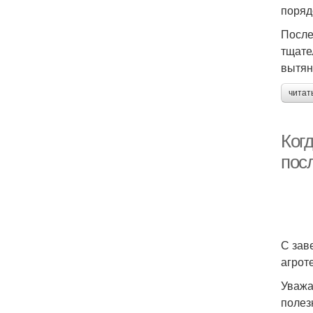
поряд
После
тщате
вытян
читат
Ког
пос
С зав
агрот
Уважа
полез