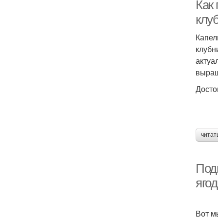
Как
клу
Капел
клубн
актуа
выращ
Досто
читат
Подк
яго
Вот м