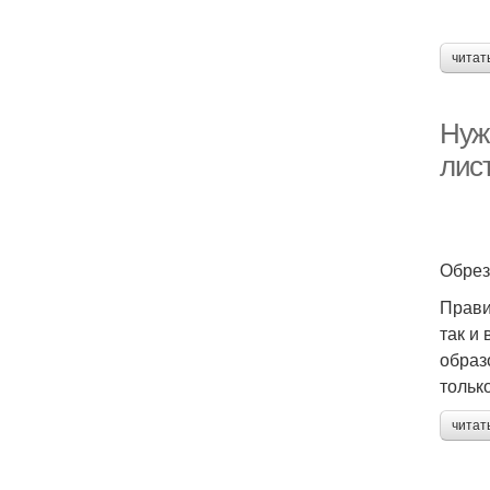
читат
Нуж
лис
Обрез
Прави
так и
образ
тольк
читат