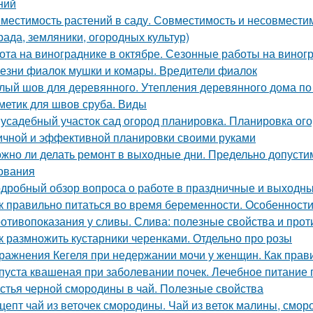
ний
местимость растений в саду. Совместимость и несовместимо
рада, земляники, огородных культур)
ота на винограднике в октябре. Сезонные работы на виногр
езни фиалок мушки и комары. Вредители фиалок
лый шов для деревянного. Утепления деревянного дома по
метик для швов сруба. Виды
усадебный участок сад огород планировка. Планировка ого
ичной и эффективной планировки своими руками
жно ли делать ремонт в выходные дни. Предельно допусти
ования
дробный обзор вопроса о работе в праздничные и выходн
к правильно питаться во время беременности. Особенност
отивопоказания у сливы. Слива: полезные свойства и про
к размножить кустарники черенками. Отдельно про розы
ражнения Кегеля при недержании мочи у женщин. Как пра
пуста квашеная при заболевании почек. Лечебное питание
стья черной смородины в чай. Полезные свойства
цепт чай из веточек смородины. Чай из веток малины, смо