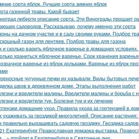
мние сорта яблок. Лучшие сорта зимних яблок
рта газонной травы. Какой бывает
ноград либерти описание сорта. Эти Винограды прощает о
ающих садоводов. Рассказываю, почему именно эти сорта
зоны на дачном участке и в саду своими руками. Подбор тр
скошный газон для лентяев. Подбор травы для газона
к и сколько варить яблочное варенье в домашних условиях
олько храниться яблочное варенье. Срок хранения варенья
озрачное варенье из яблок дольками. Варенье из яблок п
ами
реносные чугунные печки их называли. Виды бытовых печей
делка швов в деревянном доме. Этапы выполнения работ
лезни и вредители малины. Вредители малины и борьба с 
лезни и вредители туи. Болезни туи и их лечение
ртензии домашние уход. Правила ухода за гортензией в до
к ухаживать за гвоздикой многолетней. Описание растения:
к правильно выращивать садовую гвоздику. Гвоздика садов
21 Екатеринбург Православная ярмарка-выставка. Правос
я…» пройдет в Екатеринбурге в Святочные дни