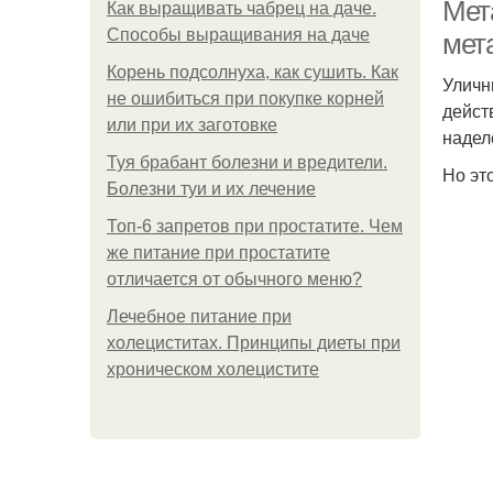
Мет
Как выращивать чабрец на даче.
Способы выращивания на даче
мет
Корень подсолнуха, как сушить. Как
Уличн
не ошибиться при покупке корней
дейст
или при их заготовке
надел
Туя брабант болезни и вредители.
Но эт
Болезни туи и их лечение
Топ-6 запретов при простатите. Чем
же питание при простатите
отличается от обычного меню?
Лечебное питание при
холециститах. Принципы диеты при
хроническом холецистите