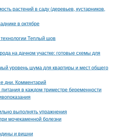
сть растений в саду (деревьев, кустарников,
аднике в октябре
 технологии Теплый шов
рода на дачном участке: готовые схемы для
мый уровень шума для квартиры и мест общего
ые дни. Комментарий
и питания в каждом триместре беременности
тивопоказания
вильно выполнять упражнения
 при мочекаменной болезни
родины и вишни