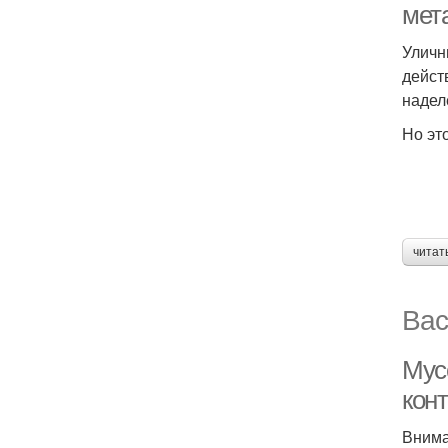
мет
Уличн
дейст
надел
Но эт
читат
Вас
Мус
кон
Внима