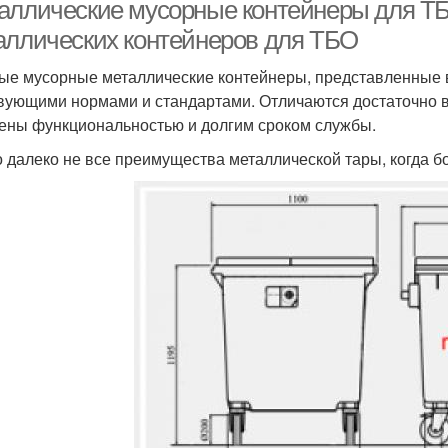
контейнеры
контейнеров
раз
аллические мусорные контейнеры для Т
аллических контейнеров для ТБО
ые мусорные металлические контейнеры, представленные в
вующими нормами и стандартами. Отличаются достаточно 
ены функциональностью и долгим сроком службы.
о далеко не все преимущества металлической тары, когда б