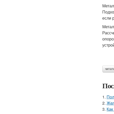
Метал
Подхо
если 
Метал
Рассч
опоро
устро
читат
Пос
1.
Пол
2.
Жел
3.
Как