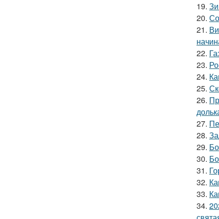
19.
Зи
20.
Со
21.
Ви
начин
22.
Га
23.
Ро
24.
Ка
25.
Ск
26.
Пр
дольк
27.
Пе
28.
За
29.
Бо
30.
Бо
31.
Го
32.
Ка
33.
Ка
34.
20
свята