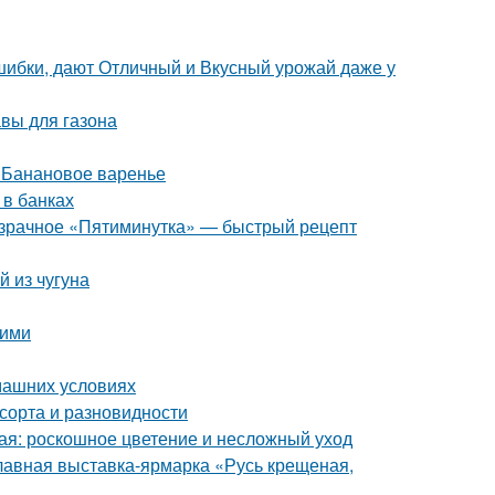
шибки, дают Отличный и Вкусный урожай даже у
авы для газона
. Банановое варенье
 в банках
розрачное «Пятиминутка» — быстрый рецепт
 из чугуна
ними
машних условиях
 сорта и разновидности
ая: роскошное цветение и несложный уход
лавная выставка-ярмарка «Русь крещеная,