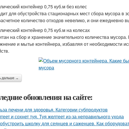
лический контейнер 0,75 куб.м без колес
дит для обустройства стационарных мест сбора мусора в з
расчетное количество отходов невелико, и они ежедневно
лический контейнер 0,75 куб.м на колесах
итан на сбор и хранение значительного количества мусора
жнение и мытье контейнера, избавляя от необходимости и
йств.
ь дальше →
ледние обновления на сайте:
ьза печени для здоровья. Категории субпродуктов
теет и сохнет туя. Туя желтеет из-за неправильного ухода
 обустроить школку для сеянцев и саженцев. Как оборудов