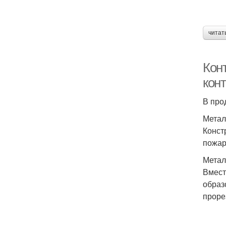
читат
Кон
конт
В про
Метал
Конст
пожар
Метал
Вмест
образ
проре