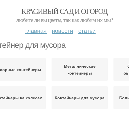
КРАСИВЫЙ САД И ОГОРОД
любите ли вы цветы, так как любим их мы?
главная
новости
статьи
тейнер для мусора
Металлические
К
сорные контейнеры
контейнеры
бы
нтейнеры на колесах
Контейнеры для мусора
Бол
Стандартные
Элементы для
К