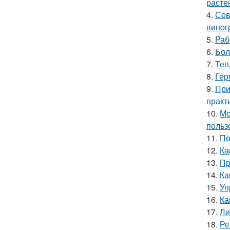
расте
4.
Сов
виног
5.
Раб
6.
Бол
7.
Теп
8.
Гер
9.
При
практ
10.
Мо
польз
11.
По
12.
Ка
13.
Пр
14.
Ка
15.
Уп
16.
Ка
17.
Ли
18.
Ре