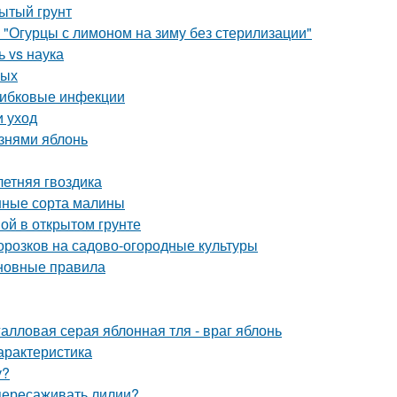
рытый грунт
 "Огурцы с лимоном на зиму без стерилизации"
 vs наука
лых
рибковые инфекции
и уход
знями яблонь
летняя гвоздика
нные сорта малины
вой в открытом грунте
орозков на садово-огородные культуры
сновные правила
алловая серая яблонная тля - враг яблонь
арактеристика
у?
 пересаживать лилии?