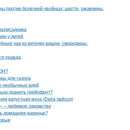
ы против болезней хвойных: шютте, ржавчины,
 палисадника
ин у детей
ебные чаи из веточек вишни, смородины,
ся правда
ЗОН?
авы для газона
ото необычных идей
льно хранить грейпфрут?
яя капустная муха (Delia radicum
» – любимое лакомство
ить домашнее варенье?
ловые