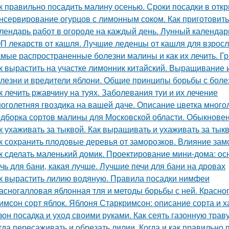
к правильно посадить малину осенью. Сроки посадки в отк
нсервирование огурцов с лимонным соком. Как приготовить
лендарь работ в огороде на каждый день. Лунный календарь
П лекарств от кашля. Лучшие леденцы от кашля для взрос
мые распространенные болезни малины и как их лечить. Г
к вырастить на участке лимонник китайский. Выращивание 
лезни и вредители яблони. Общие принципы борьбы с боле
к лечить ржавчину на туях. Заболевания туи и их лечение
оголетняя гвоздика на вашей даче. Описание цветка много
дборка сортов малины для Московской области. Обыкнове
к ухаживать за тыквой. Как выращивать и ухаживать за тык
к сохранить плодовые деревья от заморозков. Влияние зам
к сделать маленький домик. Проектирование мини-дома: о
чь для бани, какая лучше. Лучшие печи для бани на дровах
к вырастить лилию водяную. Правила посадки нимфеи
асногалловая яблонная тля и методы борьбы с ней. Красног
имсон сорт яблок. Яблоня Старкримсон: описание сорта и х
зон посадка и уход своими руками. Как сеять газонную трав
гда пересаживать и обрезать лилии. Когда и как правильно