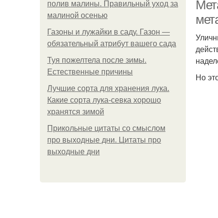
Мет
полив малины. Правильный уход за
малиной осенью
мет
Газоны и лужайки в саду. Газон —
Уличн
обязательный атрибут вашего сада
дейст
надел
Туя пожелтела после зимы.
Естественные причины
Но эт
Лучшие сорта для хранения лука.
Какие сорта лука-севка хорошо
хранятся зимой
Прикольные цитаты со смыслом
про выходные дни. Цитаты про
выходные дни