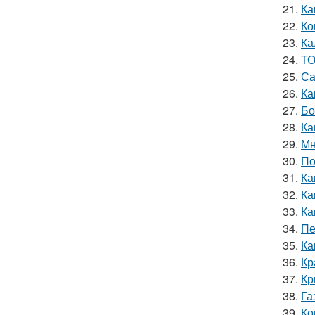
21.
Ка
22.
Ко
23.
Ка
24.
ТО
25.
Са
26.
Ка
27.
Бо
28.
Ка
29.
Мн
30.
По
31.
Ка
32.
Ка
33.
Ка
34.
Пе
35.
Ка
36.
Кр
37.
Кр
38.
Га
39.
Ко