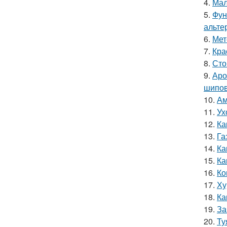
4.
Мал
5.
Фун
альте
6.
Мет
7.
Кра
8.
Сто
9.
Аро
шипов
10.
Ам
11.
Ух
12.
Ка
13.
Га
14.
Ка
15.
Ка
16.
Ко
17.
Ху
18.
Ка
19.
За
20.
Ту