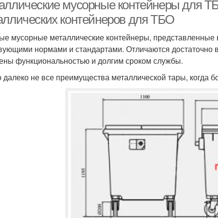
чистоград
аллические мусорные контейнеры для Т
аллических контейнеров для ТБО
ые мусорные металлические контейнеры, представленные в
вующими нормами и стандартами. Отличаются достаточно 
ены функциональностью и долгим сроком службы.
о далеко не все преимущества металлической тары, когда б