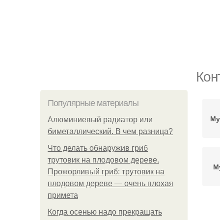
Кон
Популярные материалы
Му
Алюминиевый радиатор или
биметаллический. В чем разница?
Что делать обнаружив гриб
трутовик на плодовом дереве.
М
Прожорливый гриб: трутовик на
плодовом дереве — очень плохая
примета
Когда осенью надо прекращать