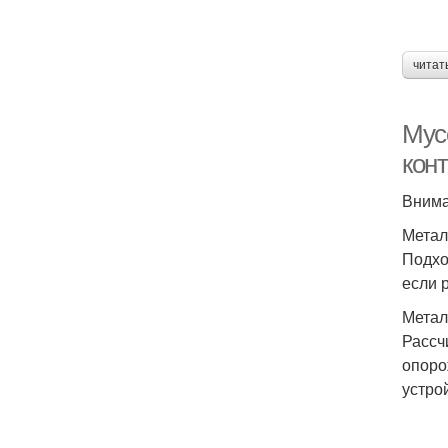
читат
Мус
кон
Внима
Метал
Подхо
если 
Метал
Рассч
опоро
устро