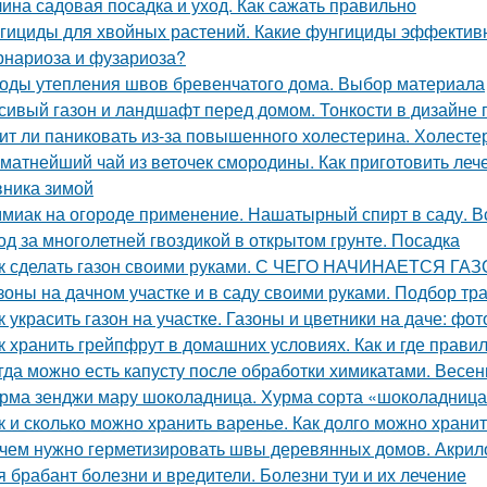
ина садовая посадка и уход. Как сажать правильно
гициды для хвойных растений. Какие фунгициды эффективн
рнариоза и фузариоза?
оды утепления швов бревенчатого дома. Выбор материала
сивый газон и ландшафт перед домом. Тонкости в дизайне
ит ли паниковать из-за повышенного холестерина. Холестер
матнейший чай из веточек смородины. Как приготовить леч
ника зимой
миак на огороде применение. Нашатырный спирт в саду. В
од за многолетней гвоздикой в открытом грунте. Посадка
к сделать газон своими руками. С ЧЕГО НАЧИНАЕТСЯ ГА
зоны на дачном участке и в саду своими руками. Подбор тр
к украсить газон на участке. Газоны и цветники на даче: ф
к хранить грейпфрут в домашних условиях. Как и где прави
гда можно есть капусту после обработки химикатами. Весенн
рма зенджи мару шоколадница. Хурма сорта «шоколадница
к и сколько можно хранить варенье. Как долго можно хран
чем нужно герметизировать швы деревянных домов. Акри
я брабант болезни и вредители. Болезни туи и их лечение