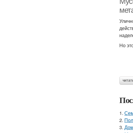
Мус
мет
Уличн
дейст
надел
Но эт
читат
Пос
1.
Сем
2.
Пол
3.
Дом