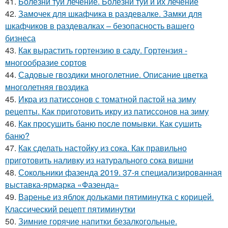
41.
Болезни туи лечение. Болезни туи и их лечение
42.
Замочек для шкафчика в раздевалке. Замки для
шкафчиков в раздевалках – безопасность вашего
бизнеса
43.
Как вырастить гортензию в саду. Гортензия -
многообразие сортов
44.
Садовые гвоздики многолетние. Описание цветка
многолетняя гвоздика
45.
Икра из патиссонов с томатной пастой на зиму
рецепты. Как приготовить икру из патиссонов на зиму
46.
Как просушить баню после помывки. Как сушить
баню?
47.
Как сделать настойку из сока. Как правильно
приготовить наливку из натурального сока вишни
48.
Сокольники фазенда 2019. 37-я специализированная
выставка-ярмарка «Фазенда»
49.
Варенье из яблок дольками пятиминутка с корицей.
Классический рецепт пятиминутки
50.
Зимние горячие напитки безалкогольные.