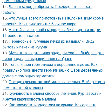
домашними средствами
14.
Лапчатка когда обрезать. Последовательность
работы:
15.
Что лучше всего приготовить из яблок на зиму кроме
варенья. Как приготовить яблочное пюре
16.
Настойка из черной смородины без спирта и водки.
11 рецептов настоек
17.
Переносные чугунные печки их называли. Виды
бытовых печей из чугуна
18.
Мускатные сорта винограда для Урала. Выбор сорта
винограда для выращивания на Урале
19.
Тёплый шов герметиком в деревянном доме. Как
правильно произвести герметизацию швов деревянных
домов с помощью герметика
20.
Посадка ремонтантной малины осенью. Выбор сорта
ремонтантной малины
21.
Курчавость малины способы лечения. Курчавость и
Желтая карликовость малины
22.
Как прочистить водостоки на крыше. Как сделать