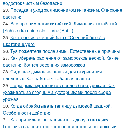
водосток чистым безопасно
23.
Посадка и уход за лимонником китайским. Описание
растения
24.
Все про лимонник китайский. Лимонник китайский
(Schis ndra chin nsis (Turcz.)Baill.)
25.
Коск россия осенний блюз. “Осенний блюз” в
Екатеринбурге
26.
Туя пожелтела после зимы. Естественные причины
27.
Как уберечь растения от заморозков весной. Какие
растения боятся весенних заморозков
28.
Садовые дымовые шашки для окуривания
плодовых. Как работает табачная шашка
29.
Подкормка кустарников после сбора урожая. Как
ухаживать за ягодными кустарниками после сбора
урожая
30.
Когда обрабатывать теплицу дымовой шашкой.
Особенности действия
31.
Как правильно выращивать садовую гвоздику.
Гвоздика садовая: роскошное цветение и несложный