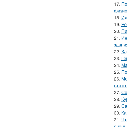
17.
По
физио
18.
Ид
19.
Ре
20.
Пи
21.
Ин
здани
22.
За
23.
Ге
24.
Ма
25.
По
26.
Мо
газос
27.
Со
28.
Ку
29.
Са
30.
Ка
31.
Чт
очень