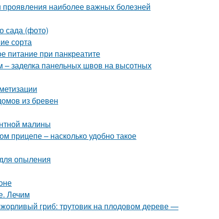
и проявления наиболее важных болезней
о сада (фото)
ие сорта
е питание при панкреатите
 – заделка панельных швов на высотных
метизации
домов из бревен
антной малины
ом прицепе – насколько удобно такое
 для опыления
оне
е. Лечим
ожорливый гриб: трутовик на плодовом дереве —