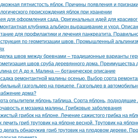
дкожная пятнистость яблок. Причины появления и признак
логического происхождения яблок при хранении
ея для оформления сада. Оригинальных идей для красивог
монтантная клубника альбион выращивание и уход. Описан
тание для профилактики и лечения панкреатита. Правильно
струкция по герметизации швов. Промышленный альпинизм
ях
делка швов между бревнами – традиционные варианты гер
рметизация швов сруба деревянного дома. Преимущества 
лина от А до я. Малина — ботаническое описание
садка ремонтантной малины осенью. Выбор сорта ремонт
бильный газгольдер на прицепе. Газгольдер в автомобильн
набжение дома?
рта опылители яблонь таблица. Сорта яблонь, подходящие
рчавость и мозаика малины. Грибковые заболевания
жистый грибок на яблоне. Лечение сажистого грибка на ябл
к лечить гриб трутовик на яблоне весной. Трутовик на яблон
о делать обнаружив гриб трутовик на плодовом дереве. Пр
 плохая примета