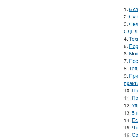
1.
5 с
2.
Суш
3.
Фед
СДЕЛ
4.
Тех
5.
Пер
6.
Мош
7.
Пос
8.
Теп
9.
При
практ
10.
По
11.
По
12.
Уп
13.
5 
14.
Ес
15.
Чт
16.
Со