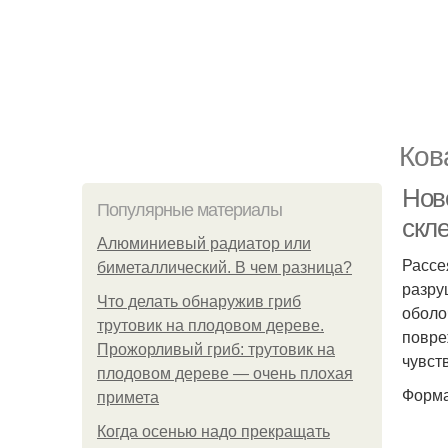
Ков
Ново
Популярные материалы
скл
Алюминиевый радиатор или
Рассе
биметаллический. В чем разница?
разру
Что делать обнаружив гриб
оболо
трутовик на плодовом дереве.
повре
Прожорливый гриб: трутовик на
чувст
плодовом дереве — очень плохая
Форма
примета
Когда осенью надо прекращать