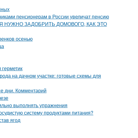
йных
никами пенсионерам в России увеличат пенсию
ОДНЯ НУЖНО ЗАДОБРИТЬ ДОМОВОГО, КАК ЭТО
ренков осенью
ца
и герметик
рода на дачном участке: готовые схемы для
ые дни. Комментарий
лезе
вильно выполнять упражнения
сосудистую систему продуктами питания?
став ягод