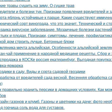
кие травы сушить на зиму. О сушке трав
едители и болезни туи. Признаки появления вредителей и з
рта яблонь устойчивые к парше. Какие существуют иммунны
хнический сорт винограда, что это значит. Технический и с
заика вирусное заболевание. Мозаичные болезни растений.
стьях и плодах. Признаки, симптомы, лечение, профилактик
кой дом строить лучше. Бетонные блоки
мляника мечта альпийская. Особенности альпийской земля
ан-чай применение в народной медицине рецепты. Сбор и 
спродажа в КОСКе россия екатеринбург. Выгодная покупка
вка-ярмарка
оздики в саду. Виды и сорта садовой гвоздики
работка от вредителей сада весной. Весенняя обработка
в)
к правильно хранить персики в домашних условиях. Как мож
бов
зайн газонов и клумб. Газоны и цветники на даче: фото не
д горчица соль вода для суставов.