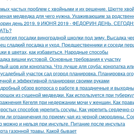
амых частых проблем с хвойными и их решение. Шютте хво
еная медведка для чего нужна. Ухаживающим за родствен
орин день 2019. 9 ИЮНЯ 2019 - ФЕДОРИН ДЕНЬ. СЕГ
АТЬ?
нология посадки виноградной школки под зиму. Высадка че
ец сладкий посадка и уход. Предшественники и соседи пер
ки в цветах, как избавиться. Народные способы
адка вишни кустовой. Основные требования к участку
лый шов или конопатка. Что лучше для сруба: конопатка ил
усадебный участок сад огород планировка. Планировка ого
ичной и эффективной планировки своими руками
дробный обзор вопроса о работе в праздничные и выходн
рошок из сушеной медведки. Как используется при туберку
ражнения Кегеля при недержании мочи у женщин. Как пра
простых способов укрепить сосуды. Как укрепить сердечно-
ли ли ограничения по приему чая из черной смородины. Со
о можно и нельзя при инсульте. Питание после инсульта
рта газонной травы. Какой бывает