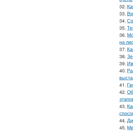
32.
Ка
33.
Вр
34.
Со
35.
Те
36.
Мо
на ли
37.
Ка
38.
Зе
39.
Ив
40.
Ра
выста
41.
Гв
42.
Об
этапо
43.
Ка
спосо
44.
Ди
45.
Ме