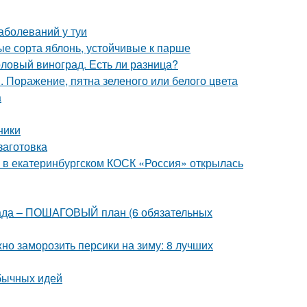
аболеваний у туи
е сорта яблонь, устойчивые к парше
толовый виноград. Есть ли разница?
 Поражение, пятна зеленого или белого цвета
а
ники
заготовка
: в екатеринбургском КОСК «Россия» открылась
 сада – ПОШАГОВЫЙ план (6 обязательных
но заморозить персики на зиму: 8 лучших
обычных идей