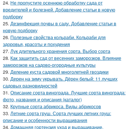
24.
Не пропустите осеннюю обработку сада от
вредителей и болезней. Добавление статьи в новую
подборку
25.
Дезинфекция почвы в саду. Добавление статьи в
новую подборку
26.
Полезные свойства кольраби. Кольраби для
здоровья, красоты и похудения
27.
Лук длительного хранения сорта. Выбор сорта
28.
Как защитить сад от весенних заморозков. Влияние
заморозков на садово-огородные культуры
29.
Деление куста садовой многолетней гвоздики
30.
Дерен на зиму укрывать. Дёрен белый: 11 лучших
садовых разновидностей
31.
Описание сорта винограда. Лучшие сорта винограда:
фото, названия и описания (каталог)
32.
Крупные сорта абрикоса. Виды абрикосов
33.
Летние сорта груш. Сорта лучших летних груш:
описание и особенности выращивания
34.
Домашняя гортензия уход и выращивание.