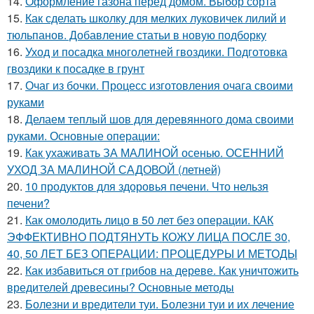
14.
Оформление газона перед домом. Выбор сорта
15.
Как сделать школку для мелких луковичек лилий и
тюльпанов. Добавление статьи в новую подборку
16.
Уход и посадка многолетней гвоздики. Подготовка
гвоздики к посадке в грунт
17.
Очаг из бочки. Процесс изготовления очага своими
руками
18.
Делаем теплый шов для деревянного дома своими
руками. Основные операции:
19.
Как ухаживать ЗА МАЛИНОЙ осенью. ОСЕННИЙ
УХОД ЗА МАЛИНОЙ САДОВОЙ (летней)
20.
10 продуктов для здоровья печени. Что нельзя
печени?
21.
Как омолодить лицо в 50 лет без операции. КАК
ЭФФЕКТИВНО ПОДТЯНУТЬ КОЖУ ЛИЦА ПОСЛЕ 30,
40, 50 ЛЕТ БЕЗ ОПЕРАЦИИ: ПРОЦЕДУРЫ И МЕТОДЫ
22.
Как избавиться от грибов на дереве. Как уничтожить
вредителей древесины? Основные методы
23.
Болезни и вредители туи. Болезни туи и их лечение