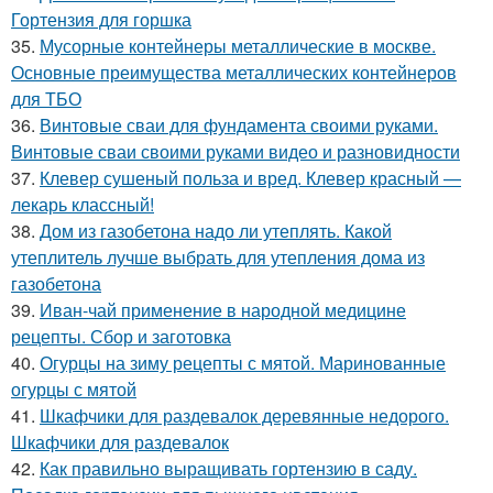
Гортензия для горшка
35.
Мусорные контейнеры металлические в москве.
Основные преимущества металлических контейнеров
для ТБО
36.
Винтовые сваи для фундамента своими руками.
Винтовые сваи своими руками видео и разновидности
37.
Клевер сушеный польза и вред. Клевер красный —
лекарь классный!
38.
Дом из газобетона надо ли утеплять. Какой
утеплитель лучше выбрать для утепления дома из
газобетона
39.
Иван-чай применение в народной медицине
рецепты. Сбор и заготовка
40.
Огурцы на зиму рецепты с мятой. Маринованные
огурцы с мятой
41.
Шкафчики для раздевалок деревянные недорого.
Шкафчики для раздевалок
42.
Как правильно выращивать гортензию в саду.