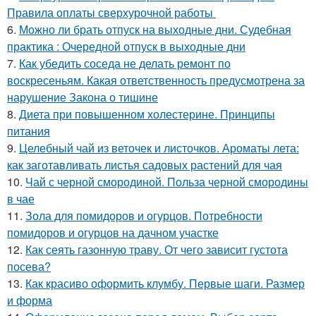
Правила оплаты сверхурочной работы
6.
Можно ли брать отпуск на выходные дни. Судебная
практика : Очередной отпуск в выходные дни
7.
Как убедить соседа не делать ремонт по
воскресеньям. Какая ответственность предусмотрена за
нарушение Закона о тишине
8.
Диета при повышенном холестерине. Принципы
питания
9.
Целебный чай из веточек и листочков. Ароматы лета:
как заготавливать листья садовых растений для чая
10.
Чай с черной смородиной. Польза черной смородины
в чае
11.
Зола для помидоров и огурцов. Потребности
помидоров и огурцов на дачном участке
12.
Как сеять газонную траву. От чего зависит густота
посева?
13.
Как красиво оформить клумбу. Первые шаги. Размер
и форма