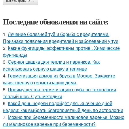
читать дальше →
Последние обновления на сайте:
1.
Лечение болезней туй и борьба с вредителями.
Признаки появления вредителей и заболеваний у туи
2.
Какие фунгициды эффективны против.. Химические
фунгициды
3.
Серная шашка для теплиц и парников. Как
использовать серную шашку в теплице
4.
Герметизация домов из бруса в Москве. Закажите
качественную герметизацию дома
5.
Преимущества герметизации сруба по технологии
теплый шов. Суть методики
6.
Какой день недели подойдет для. Значение дней
недели: как выбрать благоприятный день по астрологии
7.
Можно при беременности малиновое варенье. Можно
ли малиновое варенье при беременности?