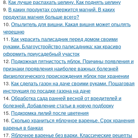
8.
Как лучше распахать целину. Как поднять целину
9.
В каких продуктах содержится магний. В каких
продуктах магния больше всего?
10.
Опылитель для вишни. Какая вишня может опылять
черешню
11.
Как украсить палисадник перед домом своими
руками. Благоустройство палисадника: как красиво
оформить приусадебный участок
12.
Подкожная пятнистость яблок. Причины появления и
признаки проявления наиболее важных болезней
физиологического происхождения яблок при хранении
13.
Как сделать газон на даче своими руками. Пошаговая
инструкция по посадке газона на даче
14.
Обработка сада ранней весной от вредителей и
болезней. Добавление статьи в новую подборку
15.
Подкормка лилий после цветения
16.
Сколько храниться яблочное варенье. Срок хранения
варенья в банках
17.
Яблочное варенье без варки. Классические рецепты