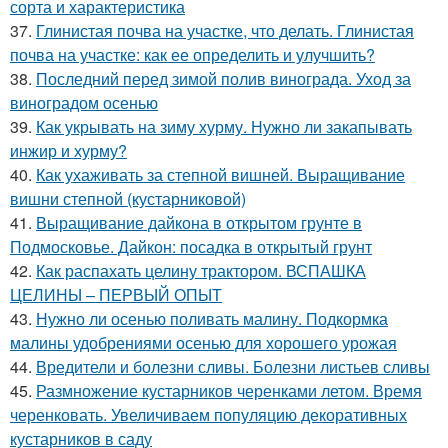
сорта и характеристика
37.
Глинистая почва на участке, что делать. Глинистая
почва на участке: как ее определить и улучшить?
38.
Последний перед зимой полив винограда. Уход за
виноградом осенью
39.
Как укрывать на зиму хурму. Нужно ли закапывать
инжир и хурму?
40.
Как ухаживать за степной вишней. Выращивание
вишни степной (кустарниковой)
41.
Выращивание дайкона в открытом грунте в
Подмосковье. Дайкон: посадка в открытый грунт
42.
Как распахать целину трактором. ВСПАШКА
ЦЕЛИНЫ – ПЕРВЫЙ ОПЫТ
43.
Нужно ли осенью поливать малину. Подкормка
малины удобрениями осенью для хорошего урожая
44.
Вредители и болезни сливы. Болезни листьев сливы
45.
Размножение кустарников черенками летом. Время
черенковать. Увеличиваем популяцию декоративных
кустарников в саду