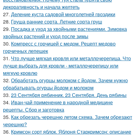
декоративность и начала желтеть
27.
Деление куста садовой многолетней гвоздики
28.
Груша ранние сорта. Летние сорта груш
29.
Посадка и уход за хвойными растениями. Зимовка
хвойных растений и уход после зимы
30.
Компресс с горчицей с медом. Рецепт медово
горчичных лепешек
31.
Что лучше мягкая кровля или металлочерепица. Что
лучше выбрать для кровли - металлочерепицу или
мягкую кровлю
32.
Обработать огурцы молоком с йодом. Зачем нужно
обрабатывать огурцы йодом и молоком
33.
23 Сентября рябинник. 23 Сентября. День рябины
34.
Иван-чай применение в народной медицине
рецепты. Сбор и заготовка
35.
Как обрезать черешню летом схема. Зачем обрезают
черешню?
36.
Кримсон сорт яблок. Яблоня Старкримсон: описание