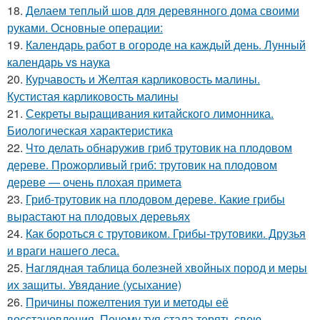
18.
Делаем теплый шов для деревянного дома своими
руками. Основные операции:
19.
Календарь работ в огороде на каждый день. Лунный
календарь vs наука
20.
Курчавость и Желтая карликовость малины.
Кустистая карликовость малины
21.
Секреты выращивания китайского лимонника.
Биологическая характеристика
22.
Что делать обнаружив гриб трутовик на плодовом
дереве. Прожорливый гриб: трутовик на плодовом
дереве — очень плохая примета
23.
Гриб-трутовик на плодовом дереве. Какие грибы
вырастают на плодовых деревьях
24.
Как бороться с трутовиком. Грибы-трутовики. Друзья
и враги нашего леса.
25.
Наглядная таблица болезней хвойных пород и меры
их защиты. Увядание (усыхание)
26.
Причины пожелтения туи и методы её
восстановления. Почему туя стала терять свою