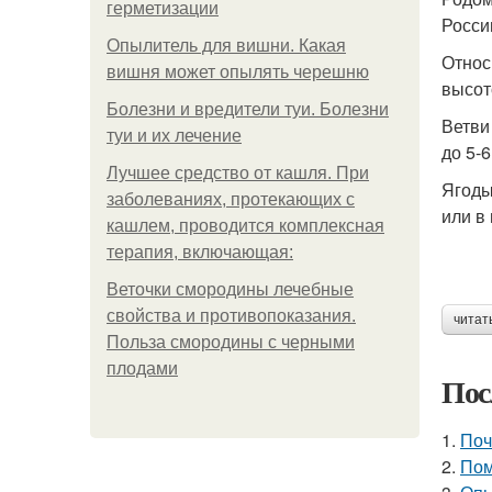
герметизации
Росси
Опылитель для вишни. Какая
Относ
вишня может опылять черешню
высот
Болезни и вредители туи. Болезни
Ветви
туи и их лечение
до 5-
Лучшее средство от кашля. При
Ягоды
заболеваниях, протекающих с
или в
кашлем, проводится комплексная
терапия, включающая:
Веточки смородины лечебные
свойства и противопоказания.
читат
Польза смородины с черными
плодами
Пос
1.
Поч
2.
Пом