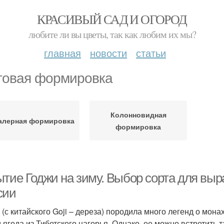
КРАСИВЫЙ САД И ОГОРОД
любите ли вы цветы, так как любим их мы?
главная
новости
статьи
товая формировка
Колонновидная
алерная формировка
формировка
ытие Годжи на зиму. Выбор сорта для вы
сии
 (с китайского Goji – дереза) породила много легенд о мон
 ягода из Тибетского нагорья. Однако, ее можно встретить т