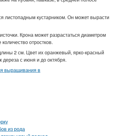
тся листопадным кустарником. Он может вырасти
источки. Крона может разрастаться диаметром
е количество отростков.
длины 2 см. Цвет их оранжевый, ярко-красный
 дереза с июня и до октября.
орку
бов из рода