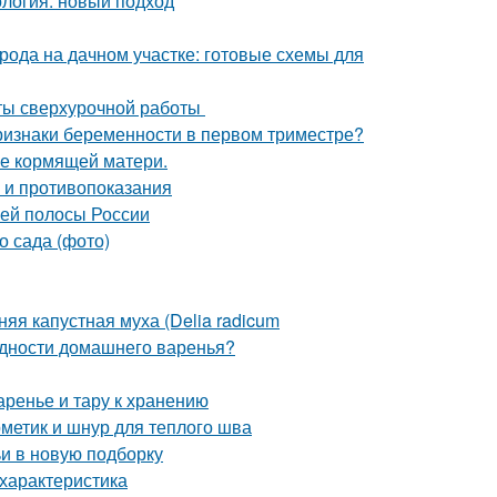
логия: новый подход
рода на дачном участке: готовые схемы для
аты сверхурочной работы
ризнаки беременности в первом триместре?
ие кормящей матери.
а и противопоказания
ней полосы России
о сада (фото)
яя капустная муха (Delia radicum
одности домашнего варенья?
аренье и тару к хранению
рметик и шнур для теплого шва
ьи в новую подборку
характеристика