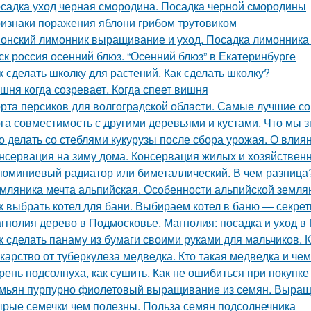
садка уход черная смородина. Посадка черной смородины
изнаки поражения яблони грибом трутовиком
онский лимонник выращивание и уход. Посадка лимонника 
ск россия осенний блюз. “Осенний блюз” в Екатеринбурге
к сделать школку для растений. Как сделать школку?
шня когда созревает. Когда спеет вишня
рта персиков для волгоградской области. Самые лучшие со
га совместимость с другими деревьями и кустами. Что мы з
о делать со стеблями кукурузы после сбора урожая. О влиян
нсервация на зиму дома. Консервация жилых и хозяйствен
юминиевый радиатор или биметаллический. В чем разница
мляника мечта альпийская. Особенности альпийской земля
к выбрать котел для бани. Выбираем котел в баню — секрет
гнолия дерево в Подмосковье. Магнолия: посадка и уход в
к сделать панаму из бумаги своими руками для мальчиков. 
карство от туберкулеза медведка. Кто такая медведка и че
рень подсолнуха, как сушить. Как не ошибиться при покупке
мьян пурпурно фиолетовый выращивание из семян. Выращ
рые семечки чем полезны. Польза семян подсолнечника