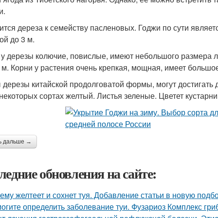
и.
ится дереза к семейству пасленовых. Годжи по сути являе
ой до 3 м.
 у дерезы колючие, повислые, имеют небольшого размера л
6 м. Корни у растения очень крепкая, мощная, имеет большо
 дерезы китайской продолговатой формы, могут достигать 
 некоторых сортах желтый. Листья зеленые. Цветет кустарник
ь дальше →
ледние обновления на сайте:
ему желтеет и сохнет туя. Добавление статьи в новую подб
огите определить заболевание туи. Фузариоз Комплекс гри