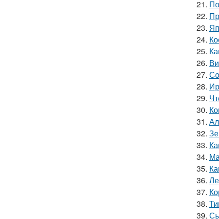
21.
По
22.
Пр
23.
Яп
24.
Ко
25.
Ка
26.
Ви
27.
Со
28.
Ир
29.
Чт
30.
Ко
31.
Ал
32.
Зе
33.
Ка
34.
Ма
35.
Ка
36.
Ле
37.
Ко
38.
Ти
39.
Сы