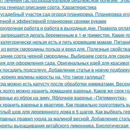
т лечения гастроэзофагеальной рефлюксной болезни. Этио
ча генерал описание сорта. Характеристика
усадебный участок сад огород планировка. Планировка ого
ичной и эффективной планировки своими руками
рхурочная работа и работа в выходные дни. Правила опл
 запрещается делать беременным в 1-м триместре. Какие п
 категорически нельзя есть и пить кормящим мамам. Питан
 из веток смородины польза и вред для. Полезные свойств
здние сорта черной смородины. Выбираем сорта для сред
ея для оформления сада. Оригинальных идей для красивог
к посадить подсолнух. Добавление статьи в новую подборку
 корнях малины наросты на. Что такое галлица?
гда можно есть капусту после обработки химикатами. Весенн
к долго можно хранить домашнее варенье. Каков же срок г
ренье из яблок на зиму. Яблочное варенье «Пятиминутка»
к хранить варенье в квартире. Как правильно подготовить в
плый шов для деревянного дома в 5 шагов. Как выбрать ге
главных правил ухода за малиной весной. Добавление стат
креты выращивания китайского лимонника. Биологическая 