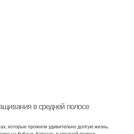
ращивания в средней полосе
ахах, которые прожили удивительно долгую жизнь.
акже на Кубани, Кавказе, в средней полосе