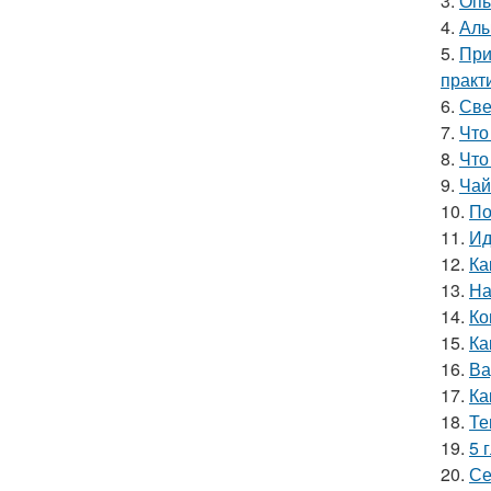
3.
Опы
4.
Алы
5.
При
практ
6.
Све
7.
Что
8.
Что
9.
Чай
10.
По
11.
Ид
12.
Ка
13.
На
14.
Ко
15.
Ка
16.
Ва
17.
Ка
18.
Те
19.
5 
20.
Се