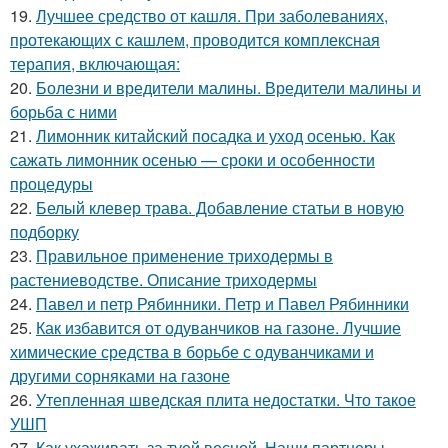
19.
Лучшее средство от кашля. При заболеваниях,
протекающих с кашлем, проводится комплексная
терапия, включающая:
20.
Болезни и вредители малины. Вредители малины и
борьба с ними
21.
Лимонник китайский посадка и уход осенью. Как
сажать лимонник осенью — сроки и особенности
процедуры
22.
Белый клевер трава. Добавление статьи в новую
подборку
23.
Правильное применение триходермы в
растениеводстве. Описание триходермы
24.
Павел и петр Рябинники. Петр и Павел Рябинники
25.
Как избавится от одуванчиков на газоне. Лучшие
химические средства в борьбе с одуванчиками и
другими сорняками на газоне
26.
Утепленная шведская плита недостатки. Что такое
УШП
27.
Как ухаживать за туей весной. Наши партнеры