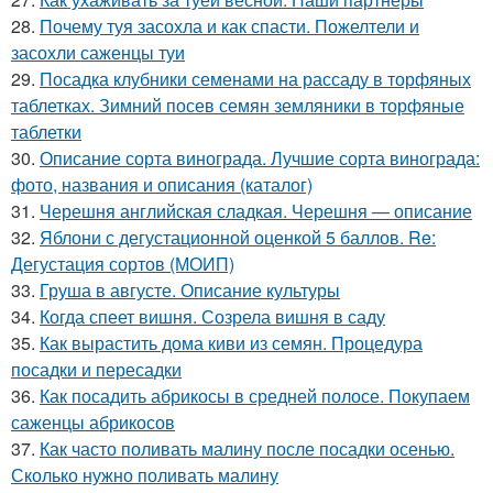
28.
Почему туя засохла и как спасти. Пожелтели и
засохли саженцы туи
29.
Посадка клубники семенами на рассаду в торфяных
таблетках. Зимний посев семян земляники в торфяные
таблетки
30.
Описание сорта винограда. Лучшие сорта винограда:
фото, названия и описания (каталог)
31.
Черешня английская сладкая. Черешня — описание
32.
Яблони с дегустационной оценкой 5 баллов. Re:
Дегустация сортов (МОИП)
33.
Груша в августе. Описание культуры
34.
Когда спеет вишня. Созрела вишня в саду
35.
Как вырастить дома киви из семян. Процедура
посадки и пересадки
36.
Как посадить абрикосы в средней полосе. Покупаем
саженцы абрикосов
37.
Как часто поливать малину после посадки осенью.
Сколько нужно поливать малину