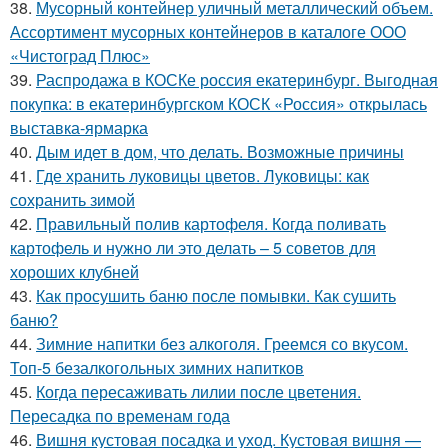
38.
Мусорный контейнер уличный металлический объем.
Ассортимент мусорных контейнеров в каталоге ООО
«Чистоград Плюс»
39.
Распродажа в КОСКе россия екатеринбург. Выгодная
покупка: в екатеринбургском КОСК «Россия» открылась
выставка-ярмарка
40.
Дым идет в дом, что делать. Возможные причины
41.
Где хранить луковицы цветов. Луковицы: как
сохранить зимой
42.
Правильный полив картофеля. Когда поливать
картофель и нужно ли это делать – 5 советов для
хороших клубней
43.
Как просушить баню после помывки. Как сушить
баню?
44.
Зимние напитки без алкоголя. Греемся со вкусом.
Топ-5 безалкогольных зимних напитков
45.
Когда пересаживать лилии после цветения.
Пересадка по временам года
46.
Вишня кустовая посадка и уход. Кустовая вишня —