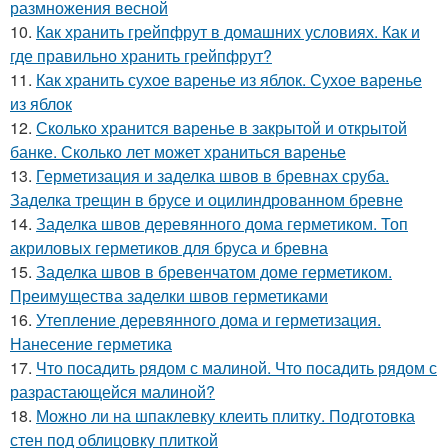
размножения весной
10.
Как хранить грейпфрут в домашних условиях. Как и
где правильно хранить грейпфрут?
11.
Как хранить сухое варенье из яблок. Сухое варенье
из яблок
12.
Сколько хранится варенье в закрытой и открытой
банке. Сколько лет может храниться варенье
13.
Герметизация и заделка швов в бревнах сруба.
Заделка трещин в брусе и оцилиндрованном бревне
14.
Заделка швов деревянного дома герметиком. Топ
акриловых герметиков для бруса и бревна
15.
Заделка швов в бревенчатом доме герметиком.
Преимущества заделки швов герметиками
16.
Утепление деревянного дома и герметизация.
Нанесение герметика
17.
Что посадить рядом с малиной. Что посадить рядом с
разрастающейся малиной?
18.
Можно ли на шпаклевку клеить плитку. Подготовка
стен под облицовку плиткой