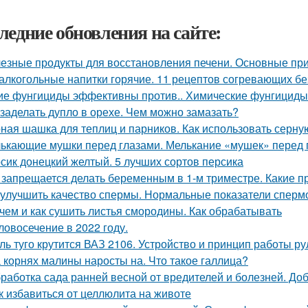
ледние обновления на сайте:
езные продукты для восстановления печени. Основные при
алкогольные напитки горячие. 11 рецептов согревающих бе
ие фунгициды эффективны против.. Химические фунгициды
 заделать дупло в орехе. Чем можно замазать?
ная шашка для теплиц и парников. Как использовать серну
ькающие мушки перед глазами. Мелькание «мушек» перед 
сик донецкий желтый. 5 лучших сортов персика
 запрещается делать беременным в 1-м триместре. Какие п
 улучшить качество спермы. Нормальные показатели спер
чем и как сушить листья смородины. Как обрабатывать
ловосечение в 2022 году.
ль туго крутится ВАЗ 2106. Устройство и принцип работы р
 корнях малины наросты на. Что такое галлица?
работка сада ранней весной от вредителей и болезней. До
к избавиться от целлюлита на животе