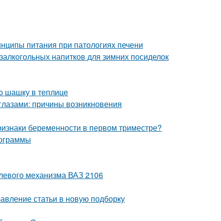
нципы питания при патологиях печени
залкогольных напитков для зимних посиделок
ю шашку в теплице
глазами: причины возникновения
ризнаки беременности в первом триместре?
мограммы
улевого механизма ВАЗ 2106
бавление статьи в новую подборку