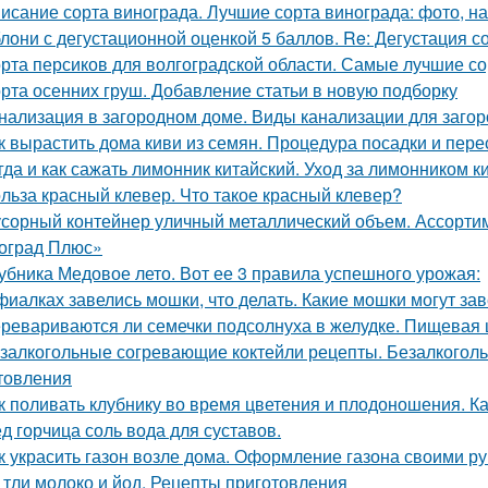
исание сорта винограда. Лучшие сорта винограда: фото, на
лони с дегустационной оценкой 5 баллов. Re: Дегустация 
рта персиков для волгоградской области. Самые лучшие со
рта осенних груш. Добавление статьи в новую подборку
нализация в загородном доме. Виды канализации для заго
к вырастить дома киви из семян. Процедура посадки и пере
гда и как сажать лимонник китайский. Уход за лимонником к
льза красный клевер. Что такое красный клевер?
сорный контейнер уличный металлический объем. Ассорти
оград Плюс»
убника Медовое лето. Вот ее 3 правила успешного урожая:
фиалках завелись мошки, что делать. Какие мошки могут за
ревариваются ли семечки подсолнуха в желудке. Пищевая 
залкогольные согревающие коктейли рецепты. Безалкогол
товления
к поливать клубнику во время цветения и плодоношения. К
д горчица соль вода для суставов.
к украсить газон возле дома. Оформление газона своими р
 тли молоко и йод. Рецепты приготовления