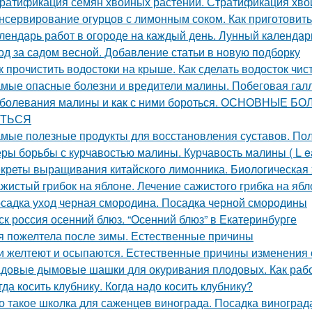
ратификация семян хвойных растений. Стратификация хво
нсервирование огурцов с лимонным соком. Как приготовить
лендарь работ в огороде на каждый день. Лунный календарь
од за садом весной. Добавление статьи в новую подборку
к прочистить водостоки на крыше. Как сделать водосток чи
мые опасные болезни и вредители малины. Побеговая гал
болевания малины и как с ними бороться. ОСНОВНЫЕ
ТЬСЯ
мые полезные продукты для восстановления суставов. По
ры борьбы с курчавостью малины. Курчавость малины ( L eaf 
креты выращивания китайского лимонника. Биологическая 
жистый грибок на яблоне. Лечение сажистого грибка на ябл
садка уход черная смородина. Посадка черной смородины
ск россия осенний блюз. “Осенний блюз” в Екатеринбурге
я пожелтела после зимы. Естественные причины
и желтеют и осыпаются. Естественные причины изменения 
довые дымовые шашки для окуривания плодовых. Как раб
гда косить клубнику. Когда надо косить клубнику?
о такое школка для саженцев винограда. Посадка виногра