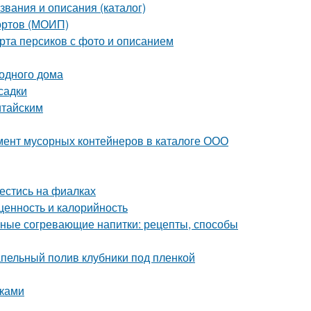
звания и описания (каталог)
сортов (МОИП)
рта персиков с фото и описанием
родного дома
садки
итайским
мент мусорных контейнеров в каталоге ООО
вестись на фиалках
ценность и калорийность
ьные согревающие напитки: рецепты, способы
апельный полив клубники под пленкой
уками