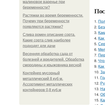
малиновое варенье при
беременности?
Пос
Растяжки во время беременности.
1.
Пол
Почему при беременности
2.
Без
появляются растяжки?
3.
Как
Слива ромен описание сорта.
4.
Как
Какие сорта слив наиболее
5.
Сер
подходят для дачи
6.
Мел
Весенняя обработка сада от
7.
Пер
болезней и вредителей. Обработка
8.
Что
смородины и крыжовника весной
9.
Как
10.
За
Контейнер мусорный
11.
Го
металлический 8 куб м.
12.
Ру
Ассортимент металлических
13.
На
контейнеров 0,8 куб.м
14.
Об
15.
Ка