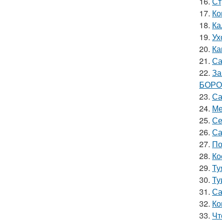
16.
Ст
17.
Ко
18.
Ка
19.
Ух
20.
Ка
21.
Са
22.
За
БОРО
23.
Са
24.
Ме
25.
Се
26.
Са
27.
По
28.
Ко
29.
Ту
30.
Ту
31.
Са
32.
Ко
33.
Чт