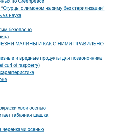
йных по Greenpeace
 "Огурцы с лимоном на зиму без стерилизации"
 vs наука
стым безопасно
лица
 БОЛЕЗНИ МАЛИНЫ И КАК С НИМИ ПРАВИЛЬНО
лезные и вредные продукты для позвоночника
curl of raspberry)
характеристика
оне
окраски хвои осенью
отает табачная шашка
да черенками осенью