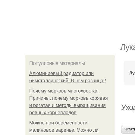
Лук
Популярные материалы
Лу
Алюминиевый радиатор или
биметаллический. В чем разница?
Почему морковь многохвостая.
Причины, почему морковь корявая
и рогатая и методы выращивания
Уход
ровных корнеплодов
Можно при беременности
читат
малиновое варенье. Можно ли