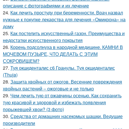
описание с фотографиями и их лечение
24.
Как лечить простуду при беременности. Врач назвал
нужные к покупке лекарства для лечения «Омикрона» на
дому
25.
Как постелить искусственный газон. Преимущества и
недостатки искусственного покрытия
26.
Корень подсолнуха в народной медицине. КАМНИ В
МОЧЕВОМ ПУЗЫРЕ, ЧТО ДЕЛАТЬ С ЭТИМ
СОКРОВИЩЕМ?
27.
Туя окциденталис с6 Гранулы. Туя окциденталис
(Thuja)
28.
Защита хвойных от ожогов. Весенние повреждения
хвойных растений – ожоговые и не только
29.
Чем лечить тую от ржавчины осенью. Как сохранить
тую красивой и здоровой и избежать появления
порыжевшей хвои? (3 фото)
30.
Средства от домашних насекомых шашки. Ведущие
производители