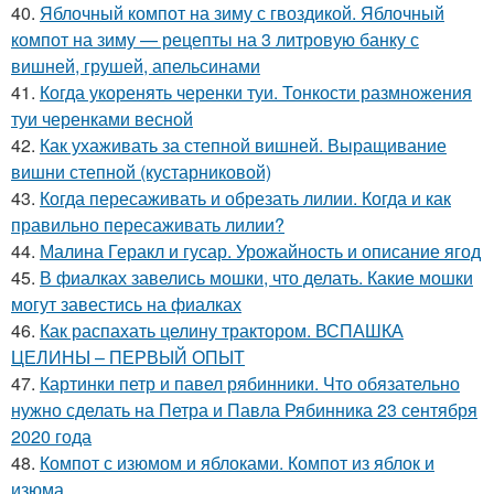
40.
Яблочный компот на зиму с гвоздикой. Яблочный
компот на зиму — рецепты на 3 литровую банку с
вишней, грушей, апельсинами
41.
Когда укоренять черенки туи. Тонкости размножения
туи черенками весной
42.
Как ухаживать за степной вишней. Выращивание
вишни степной (кустарниковой)
43.
Когда пересаживать и обрезать лилии. Когда и как
правильно пересаживать лилии?
44.
Малина Геракл и гусар. Урожайность и описание ягод
45.
В фиалках завелись мошки, что делать. Какие мошки
могут завестись на фиалках
46.
Как распахать целину трактором. ВСПАШКА
ЦЕЛИНЫ – ПЕРВЫЙ ОПЫТ
47.
Картинки петр и павел рябинники. Что обязательно
нужно сделать на Петра и Павла Рябинника 23 сентября
2020 года
48.
Компот с изюмом и яблоками. Компот из яблок и
изюма