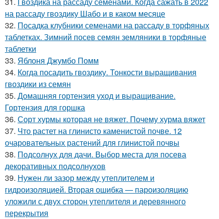
31.
Гвоздика на рассаду семенами. Когда сажать в 2022
на рассаду гвоздику Шабо и в каком месяце
32.
Посадка клубники семенами на рассаду в торфяных
таблетках. Зимний посев семян земляники в торфяные
таблетки
33.
Яблоня Джумбо Помм
34.
Когда посадить гвоздику. Тонкости выращивания
гвоздики из семян
35.
Домашняя гортензия уход и выращивание.
Гортензия для горшка
36.
Сорт хурмы которая не вяжет. Почему хурма вяжет
37.
Что растет на глинисто каменистой почве. 12
очаровательных растений для глинистой почвы
38.
Подсолнух для дачи. Выбор места для посева
декоративных подсолнухов
39.
Нужен ли зазор между утеплителем и
гидроизоляцией. Вторая ошибка — пароизоляцию
уложили с двух сторон утеплителя и деревянного
перекрытия