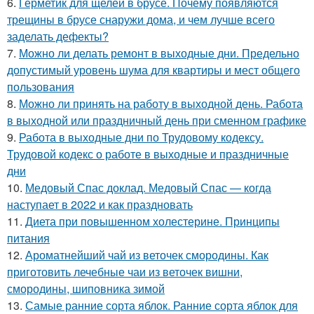
6.
Герметик для щелей в брусе. Почему появляются
трещины в брусе снаружи дома, и чем лучше всего
заделать дефекты?
7.
Можно ли делать ремонт в выходные дни. Предельно
допустимый уровень шума для квартиры и мест общего
пользования
8.
Можно ли принять на работу в выходной день. Работа
в выходной или праздничный день при сменном графике
9.
Работа в выходные дни по Трудовому кодексу.
Трудовой кодекс о работе в выходные и праздничные
дни
10.
Медовый Спас доклад. Медовый Спас — когда
наступает в 2022 и как праздновать
11.
Диета при повышенном холестерине. Принципы
питания
12.
Ароматнейший чай из веточек смородины. Как
приготовить лечебные чаи из веточек вишни,
смородины, шиповника зимой
13.
Самые ранние сорта яблок. Ранние сорта яблок для