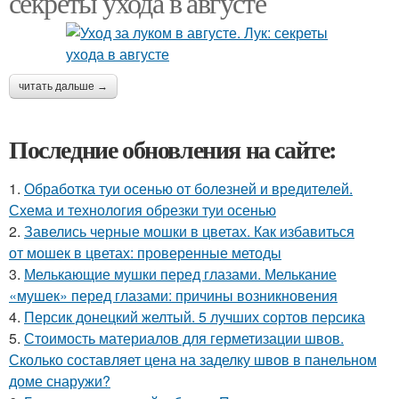
секреты ухода в августе
читать дальше →
Последние обновления на сайте:
1.
Обработка туи осенью от болезней и вредителей.
Схема и технология обрезки туи осенью
2.
Завелись черные мошки в цветах. Как избавиться
от мошек в цветах: проверенные методы
3.
Мелькающие мушки перед глазами. Мелькание
«мушек» перед глазами: причины возникновения
4.
Персик донецкий желтый. 5 лучших сортов персика
5.
Стоимость материалов для герметизации швов.
Сколько составляет цена на заделку швов в панельном
доме снаружи?