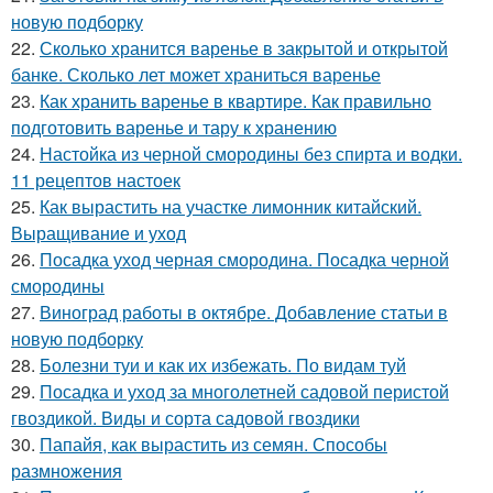
новую подборку
22.
Сколько хранится варенье в закрытой и открытой
банке. Сколько лет может храниться варенье
23.
Как хранить варенье в квартире. Как правильно
подготовить варенье и тару к хранению
24.
Настойка из черной смородины без спирта и водки.
11 рецептов настоек
25.
Как вырастить на участке лимонник китайский.
Выращивание и уход
26.
Посадка уход черная смородина. Посадка черной
смородины
27.
Виноград работы в октябре. Добавление статьи в
новую подборку
28.
Болезни туи и как их избежать. По видам туй
29.
Посадка и уход за многолетней садовой перистой
гвоздикой. Виды и сорта садовой гвоздики
30.
Папайя, как вырастить из семян. Способы
размножения