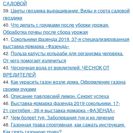
САДОВОЙ
39.
Цветы гвоздика выращивание. Виды и сорта садовой
гвоздики
40.
Что делать с грядками после уборки урожая.
Обработка почвы после сбора урожая
41.
Сокольники фазенда 2019. 37-я специализированная
выставка-ярмарка «Фазенда»
42.
Польза капусты кольраби для организма человека.
От чего помогает излечиться
43.
Чесночная вода от вредителей. ЧЕСНОК ОТ
ВРЕДИТЕЛЕЙ
44.
Как украсить газон возле дома. Оформление газона
своими руками
45.
Описание павловский лимон. Секрет успеха
46.
Выставка-ярмарка фазенда 2019 сокольники. 17-
21 сентября - 36-я выставка-ярмарка «ФАЗЕНДА»
47.
Чем болеет туя. Заболевания туи и их лечение
48.
Газонная трава спортивная, как сажать инструкция.
Как сеять газонную траву?