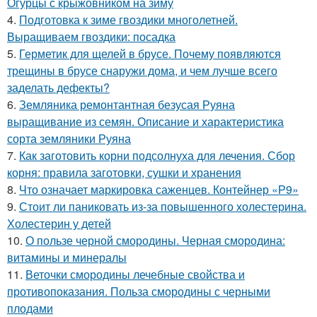
Огурцы с крыжовником на зиму
4.
Подготовка к зиме гвоздики многолетней.
Выращиваем гвоздики: посадка
5.
Герметик для щелей в брусе. Почему появляются
трещины в брусе снаружи дома, и чем лучше всего
заделать дефекты?
6.
Земляника ремонтантная безусая Руяна
выращивание из семян. Описание и характеристика
сорта земляники Руяна
7.
Как заготовить корни подсолнуха для лечения. Сбор
корня: правила заготовки, сушки и хранения
8.
Что означает маркировка саженцев. Контейнер «Р9»
9.
Стоит ли паниковать из-за повышенного холестерина.
Холестерин у детей
10.
О пользе черной смородины. Черная смородина:
витамины и минералы
11.
Веточки смородины лечебные свойства и
противопоказания. Польза смородины с черными
плодами