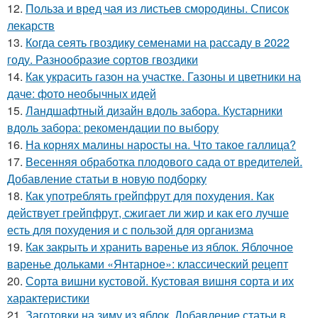
12.
Польза и вред чая из листьев смородины. Список
лекарств
13.
Когда сеять гвоздику семенами на рассаду в 2022
году. Разнообразие сортов гвоздики
14.
Как украсить газон на участке. Газоны и цветники на
даче: фото необычных идей
15.
Ландшафтный дизайн вдоль забора. Кустарники
вдоль забора: рекомендации по выбору
16.
На корнях малины наросты на. Что такое галлица?
17.
Весенняя обработка плодового сада от вредителей.
Добавление статьи в новую подборку
18.
Как употреблять грейпфрут для похудения. Как
действует грейпфрут, сжигает ли жир и как его лучше
есть для похудения и с пользой для организма
19.
Как закрыть и хранить варенье из яблок. Яблочное
варенье дольками «Янтарное»: классический рецепт
20.
Сорта вишни кустовой. Кустовая вишня сорта и их
характеристики
21.
Заготовки на зиму из яблок. Добавление статьи в