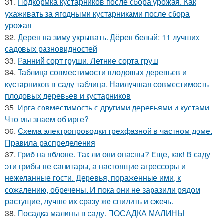
31.
Подкормка кустарников после сбора урожая. Как
ухаживать за ягодными кустарниками после сбора
урожая
32.
Дерен на зиму укрывать. Дёрен белый: 11 лучших
садовых разновидностей
33.
Ранний сорт груши. Летние сорта груш
34.
Таблица совместимости плодовых деревьев и
кустарников в саду таблица. Наилучшая совместимость
плодовых деревьев и кустарников
35.
Ирга совместимость с другими деревьями и кустами.
Что мы знаем об ирге?
36.
Схема электропроводки трехфазной в частном доме.
Правила распределения
37.
Гриб на яблоне. Так ли они опасны? Еще, как! В саду
эти грибы не санитары, а настоящие агрессоры и
нежеланные гости. Деревья, пораженные ими, к
сожалению, обречены. И пока они не заразили рядом
растущие, лучше их сразу же спилить и сжечь.
38.
Посадка малины в саду. ПОСАДКА МАЛИНЫ