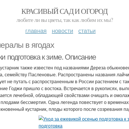
КРАСИВЫЙ САД И ОГОРОД
любите ли вы цветы, так как любим их мы?
главная
новости
статьи
ералы в ягодах
и подготовка к зиме. Описание
кустарник также известен под названиями Дереза обыкновен
а, семейству Пасленовые. Распространены названия лайчи
ует не путать с распространенным в России растением с та
ние Годжи пришло с востока. Встречается в рукописях, выпо
ается лечебной, обладающей свойствами очищать и омолаж
 плодами бессмертия. Одна легенда повествует о временах 
кновенный кустарник, плоды которого после созревания пад