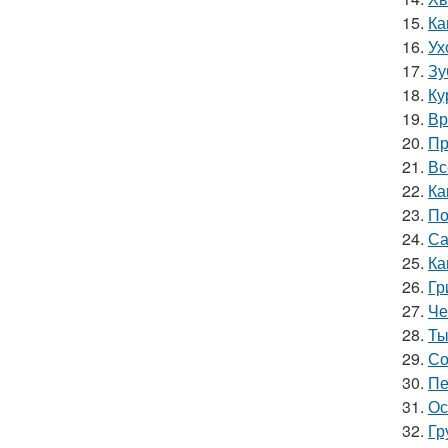
15.
Ка
16.
Ух
17.
Зу
18.
Ку
19.
Вр
20.
Пр
21.
Вс
22.
Ка
23.
По
24.
Са
25.
Ка
26.
Гр
27.
Че
28.
Ты
29.
Со
30.
Пе
31.
Ос
32.
Гр