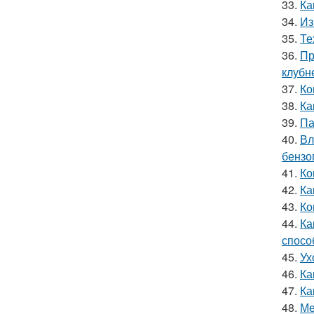
33.
Ка
34.
Из
35.
Те
36.
Пр
клубн
37.
Ко
38.
Ка
39.
Па
40.
Вл
бензо
41.
Ко
42.
Ка
43.
Ко
44.
Ка
спосо
45.
Ух
46.
Ка
47.
Ка
48.
Ме