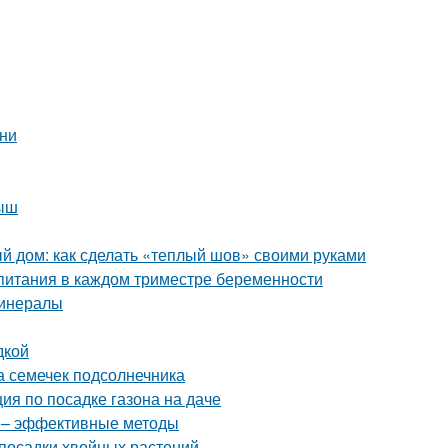
ени
лыш
 дом: как сделать «теплый шов» своими руками
 питания в каждом триместре беременности
минералы
дкой
а семечек подсолнечника
ия по посадке газона на даче
в – эффективные методы
посадки хвойных растений