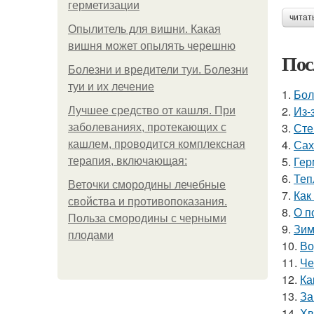
герметизации
читат
Опылитель для вишни. Какая
вишня может опылять черешню
Пос
Болезни и вредители туи. Болезни
туи и их лечение
1.
Бол
2.
Из-
Лучшее средство от кашля. При
3.
Сте
заболеваниях, протекающих с
4.
Сах
кашлем, проводится комплексная
5.
Гер
терапия, включающая:
6.
Теп
Веточки смородины лечебные
7.
Как
свойства и противопоказания.
8.
О п
Польза смородины с черными
9.
Зим
плодами
10.
Во
11.
Че
12.
Ка
13.
За
14.
Хв