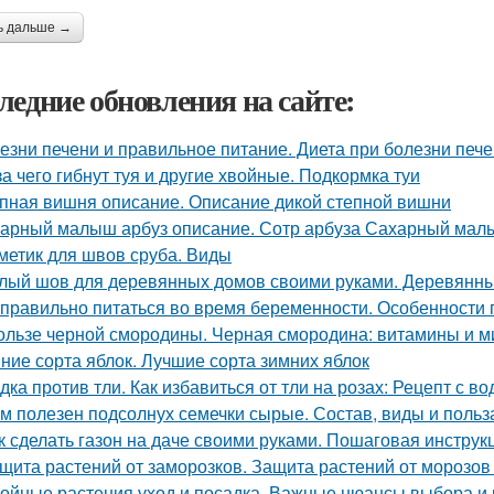
ь дальше →
ледние обновления на сайте:
езни печени и правильное питание. Диета при болезни печ
за чего гибнут туя и другие хвойные. Подкормка туи
пная вишня описание. Описание дикой степной вишни
арный малыш арбуз описание. Сотр арбуза Сахарный ма
метик для швов сруба. Виды
лый шов для деревянных домов своими руками. Деревянный
 правильно питаться во время беременности. Особенности
ользе черной смородины. Черная смородина: витамины и 
ние сорта яблок. Лучшие сорта зимних яблок
дка против тли. Как избавиться от тли на розах: Рецепт с во
м полезен подсолнух семечки сырые. Состав, виды и польз
к сделать газон на даче своими руками. Пошаговая инструкц
щита растений от заморозков. Защита растений от морозо
ойные растения уход и посадка. Важные нюансы выбора и 