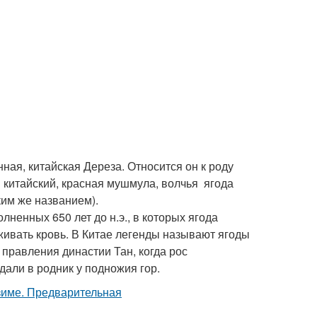
ная, китайская Дереза. Относится он к роду
 китайский, красная мушмула, волчья ягода
ким же названием).
лненных 650 лет до н.э., в которых ягода
ивать кровь. В Китае легенды называют ягоды
правления династии Тан, когда рос
али в родник у подножия гор.