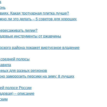
а
онь
виях. Какая тротуарная плитка лучше?
но ли это делать – 5 советов для хороших
 пересаживать лилии?
 садовые инструменты от ржавчины
рского района покажет виртуозное владение
я средней полосы
равила
чных для разных регионов
но заморозить персики на зиму: 8 лучших
ней полосе России
садовая) – описание
ским