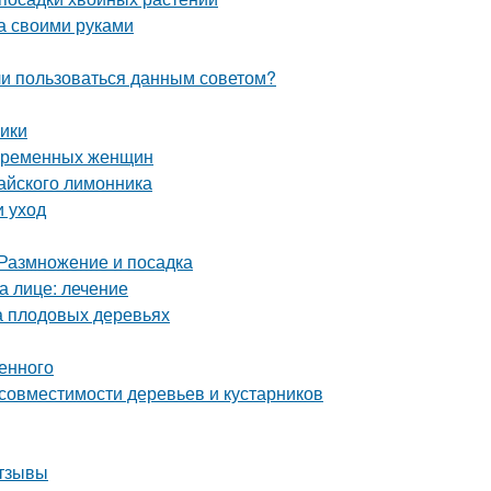
а своими руками
 ли пользоваться данным советом?
ики
беременных женщин
тайского лимонника
и уход
 Размножение и посадка
а лице: лечение
а плодовых деревьях
енного
совместимости деревьев и кустарников
отзывы