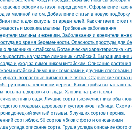
к красиво оформить газон перед домом. Оформление газон
од за малиной летом. Добавление статьи в новую подборку
бная паста для капусты от вредителей. Как считаете, стоит
рчавость и мозаика малины. Грибковые заболевания
едители малины и ежевики. Заболевания и вредители ежев
остуда во время беременности. Опасность простуды для 
е о лимоннике китайском. Ботаническая характеристика ки
к вырастить на участке лимонник китайский. Выращивание 
садка и уход за лимонником китайским. Описание растения
жаем китайский лимонник семенами и другими способами.
к убрать возрастные пигментные пятна. Старческие пятна н
иб-трутовик на плодовом дереве. Какие грибы вырастают н
м посыпать дорожки от льда. Хлорид натрия (соль)
сячелистник в саду. Лучшие сорта тысячелистника обыкнов
седство плодовых деревьев и кустарников таблица. Схема 
рсик донецкий желтый отзывы. 5 лучших сортов персика
енний сорт яблок. 50 сортов яблок с фото и описаниями
уша услада описание сорта. Груша услада описание фото 