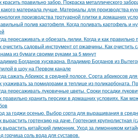
к красить правильно забор. Покраска металлического забор
 какого материала лучше. Материалы для производства кух
хнология производства тротуарной плитки в домашних усло
авильный полив картофеля. Когда поливать картофель и нуж
ей
гда пересаживать и обрезать лилии. Когда и как правильно
к очистить садовый инструмент от ржавчины. Как очистить
нама из бумаги своими руками за 5 минут
адимир Богданов хускварна. Владимир Богданов из Вытего
пилой в шоу на Первом канале
гда сажать Абрикос в средней полосе. Сорта абрикосов дл
к ухаживать за помидорами в теплице из поликарбоната. П
гда пересаживать луковичные цветы. Сроки посадки лукови
к правильно хранить персики в домашних условиях. Как мож
бов
од за годжи осенью. Выбор сорта для выращивания в сред
к вырастить гортензию на даче. Гортензия крупнолистная (
к вырастить китайский лимонник. Уход за лимонником китай
д горчица соль вода для суставов.