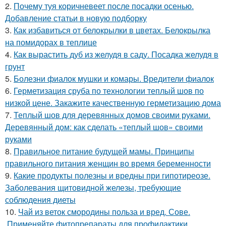
2.
Почему туя коричневеет после посадки осенью.
Добавление статьи в новую подборку
3.
Как избавиться от белокрылки в цветах. Белокрылка
на помидорах в теплице
4.
Как вырастить дуб из желудя в саду. Посадка желудя в
грунт
5.
Болезни фиалок мушки и комары. Вредители фиалок
6.
Герметизация сруба по технологии теплый шов по
низкой цене. Закажите качественную герметизацию дома
7.
Теплый шов для деревянных домов своими руками.
Деревянный дом: как сделать «теплый шов» своими
руками
8.
Правильное питание будущей мамы. Принципы
правильного питания женщин во время беременности
9.
Какие продукты полезны и вредны при гипотиреозе.
Заболевания щитовидной железы, требующие
соблюдения диеты
10.
Чай из веток смородины польза и вред. Сове.
Применяйте фитопрепараты для профилактики