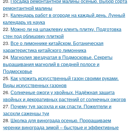
20.
Посадка ремонтантной малины осенью. Выбор сорта
ремонтантной малины
21.
Календарь работ в огороде на каждый день. Лунный
календарь vs наука
22.
Можно ли на шпаклевку клеить плитку. Подготовка
стен под облицовку плиткой
23.
Все о лимоннике китайском. Ботаническая
характеристика китайского лимонника
24.
Магнолия звездчатая в Подмосковье. Секреты
выращивания магнолий в средней полосе и
Подмосковье
25.
Как уложить искусственный газон своими руками.
Виды искусственных газонов
26.
Солнечные ожоги у хвойных. Надёжная защита
хвойных и декоративных растений от солнечных ожогов
27.
Почему туя засохла и как спасти. Пожелтели и
засохли саженцы туи
28.
Школка для винограда осенью. Проращиваем
черенки винограда зимой – быстрые и эффективные