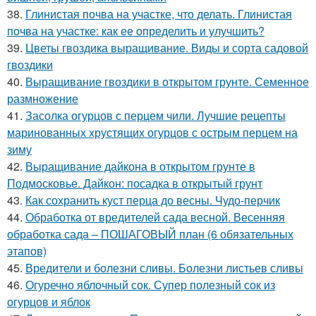
38.
Глинистая почва на участке, что делать. Глинистая
почва на участке: как ее определить и улучшить?
39.
Цветы гвоздика выращивание. Виды и сорта садовой
гвоздики
40.
Выращивание гвоздики в открытом грунте. Семенное
размножение
41.
Засолка огурцов с перцем чили. Лучшие рецепты
маринованных хрустящих огурцов с острым перцем на
зиму
42.
Выращивание дайкона в открытом грунте в
Подмосковье. Дайкон: посадка в открытый грунт
43.
Как сохранить куст перца до весны. Чудо-перчик
44.
Обработка от вредителей сада весной. Весенняя
обработка сада – ПОШАГОВЫЙ план (6 обязательных
этапов)
45.
Вредители и болезни сливы. Болезни листьев сливы
46.
Огуречно яблочный сок. Супер полезный сок из
огурцов и яблок