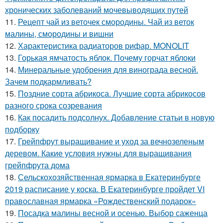
хронических заболеваний мочевыводящих путей
11.
Рецепт чай из веточек смородины. Чай из веток
малины, смородины и вишни
12.
Характеристика радиаторов рифар. MONOLIT
13.
Горькая ямчатость яблок. Почему горчат яблоки
14.
Минеральные удобрения для винограда весной.
Зачем подкармливать?
15.
Поздние сорта абрикоса. Лучшие сорта абрикосов
разного срока созревания
16.
Как посадить подсолнух. Добавление статьи в новую
подборку
17.
Грейпфрут выращивание и уход за вечнозеленым
деревом. Какие условия нужны для выращивания
грейпфрута дома
18.
Сельскохозяйственная ярмарка в Екатеринбурге
2019 расписание у коска. В Екатеринбурге пройдет VI
православная ярмарка «Рождественский подарок»
19.
Посадка малины весной и осенью. Выбор саженца