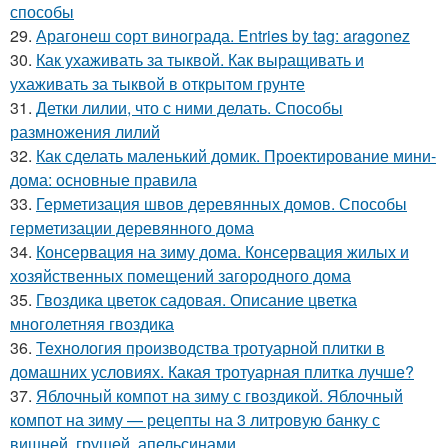
способы
29.
Арагонеш сорт винограда. Entries by tag: aragonez
30.
Как ухаживать за тыквой. Как выращивать и
ухаживать за тыквой в открытом грунте
31.
Детки лилии, что с ними делать. Способы
размножения лилий
32.
Как сделать маленький домик. Проектирование мини-
дома: основные правила
33.
Герметизация швов деревянных домов. Способы
герметизации деревянного дома
34.
Консервация на зиму дома. Консервация жилых и
хозяйственных помещений загородного дома
35.
Гвоздика цветок садовая. Описание цветка
многолетняя гвоздика
36.
Технология производства тротуарной плитки в
домашних условиях. Какая тротуарная плитка лучше?
37.
Яблочный компот на зиму с гвоздикой. Яблочный
компот на зиму — рецепты на 3 литровую банку с
вишней, грушей, апельсинами