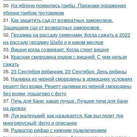
30.
На яблоне появились грибы. Признаки поражения
яблони грибом трутовиком
31.
Как защитить сад от возвратных заморозков.
Защищаем сад от возвратных заморозков
32.
Гвоздика на рассаду семенами. Когда сажать в 2022
на рассаду гвоздику Шабо и в каком месяце
33.
Вишня когда созревает. Когда спеет вишня
34.
Красная смородина рядом с вишней. С чем нельзя
сажать
35.
23 Сентября рябинник. 23 Сентября. День рябины
36.
Наливка из черной смородины в домашних условиях
рецепт без водки. Рецепт наливки из черной смородины
без водки, пошагово с фото
37.
Печь для бани, какая лучше. Лучшие печи для бани
на дровах
38.
Лук маленький, как называется. Как выглядит лук
многоярусный: фото и описание
39.
Радиатор рифар с нижним подключением