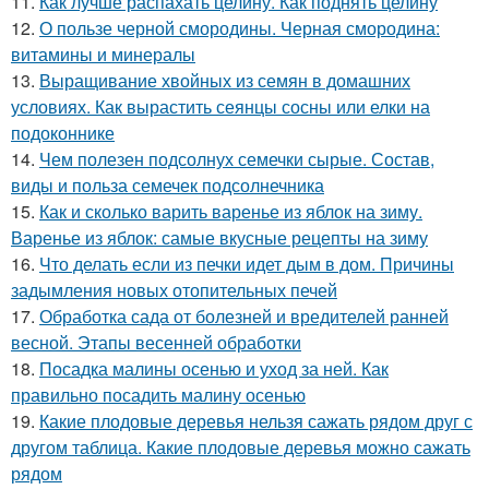
11.
Как лучше распахать целину. Как поднять целину
12.
О пользе черной смородины. Черная смородина:
витамины и минералы
13.
Выращивание хвойных из семян в домашних
условиях. Как вырастить сеянцы сосны или елки на
подоконнике
14.
Чем полезен подсолнух семечки сырые. Состав,
виды и польза семечек подсолнечника
15.
Как и сколько варить варенье из яблок на зиму.
Варенье из яблок: самые вкусные рецепты на зиму
16.
Что делать если из печки идет дым в дом. Причины
задымления новых отопительных печей
17.
Обработка сада от болезней и вредителей ранней
весной. Этапы весенней обработки
18.
Посадка малины осенью и уход за ней. Как
правильно посадить малину осенью
19.
Какие плодовые деревья нельзя сажать рядом друг с
другом таблица. Какие плодовые деревья можно сажать
рядом