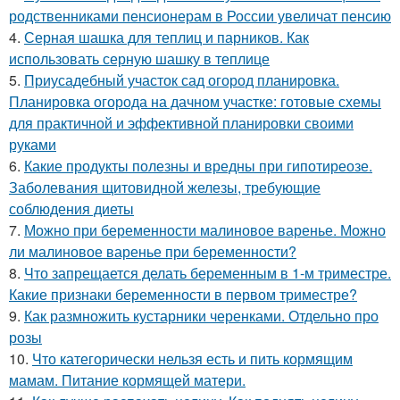
родственниками пенсионерам в России увеличат пенсию
4.
Серная шашка для теплиц и парников. Как
использовать серную шашку в теплице
5.
Приусадебный участок сад огород планировка.
Планировка огорода на дачном участке: готовые схемы
для практичной и эффективной планировки своими
руками
6.
Какие продукты полезны и вредны при гипотиреозе.
Заболевания щитовидной железы, требующие
соблюдения диеты
7.
Можно при беременности малиновое варенье. Можно
ли малиновое варенье при беременности?
8.
Что запрещается делать беременным в 1-м триместре.
Какие признаки беременности в первом триместре?
9.
Как размножить кустарники черенками. Отдельно про
розы
10.
Что категорически нельзя есть и пить кормящим
мамам. Питание кормящей матери.