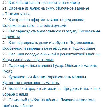
20.
Как избавиться от целлюлита на животе
21.
Варенье из яблок на зиму. Яблочное варенье
«Пятиминутка»
22.
Как красиво оформить газон перед домом.
Оформление газона своими руками
23.
Как пересадить многолетнюю гвоздику. Возможные
варианты
24.
Как выращивать дыни и арбузы в Подмосковье.
Особенности выращивания арбузов в Подмосковье
25.
Осенняя посадка обычной и ремонтантной малины.
Когда сажать малину осенью
26.
Характеристика малины Гусар. Описание малины
Гусар
27.
Курчавость и Желтая карликовость малины.
Кустистая карликовость малины
28.
Болезни и вредители малины. Вредители малины и
борьба с ними
29.
Сажистый грибок на яблоне. Лечение сажистого
грибка на яблоне