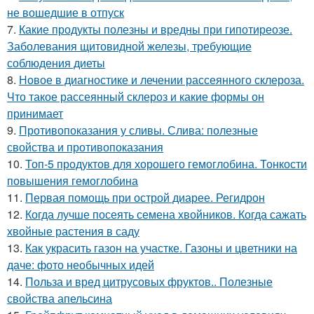
не вошедшие в отпуск
7.
Какие продукты полезны и вредны при гипотиреозе.
Заболевания щитовидной железы, требующие
соблюдения диеты
8.
Новое в диагностике и лечении рассеянного склероза.
Что такое рассеянный склероз и какие формы он
принимает
9.
Противопоказания у сливы. Слива: полезные
свойства и противопоказания
10.
Топ-5 продуктов для хорошего гемоглобина. Тонкости
повышения гемоглобина
11.
Первая помощь при острой диарее. Регидрон
12.
Когда лучше посеять семена хвойников. Когда сажать
хвойные растения в саду
13.
Как украсить газон на участке. Газоны и цветники на
даче: фото необычных идей
14.
Польза и вред цитрусовых фруктов.. Полезные
свойства апельсина