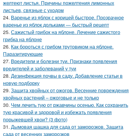
желтеют листья. Причины пожелтения лимонных
листьев, связные с уходом
24.
Варенье из яблок с корицей быстрое. Прозрачное
варенье из яблок дольками — быстрый рецепт
25.
Сажистый грибок на яблоне. Лечение сажистого
грибка на яблоне
26.
Как бороться с грибом трутовиком на яблоне.
Паразитирующие
27.
Вредители и болезни туи. Признаки появления
вредителей и заболеваний у туи
28.
Дезинфекция почвы в саду. Добавление статьи в
новую подборку
29.
Защита хвойных от ожогов. Весенние повреждения
хвойных растений – ожоговые и не только
30.
Чем лечить тую от ржавчины осенью. Как сохранить
тую красивой и здоровой и избежать появления
порыжевшей хвои? (3 фото)
31.
Дымовая шашка для сада от заморозков. Защита
сада от весенних заморозков