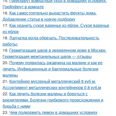
15.
Грейпфрут комнатный уход в домашних условиях.
Грейпфрут в комнате
16.
Как самостоятельно вырастить фрукты дома.
Добавление статьи в новую подборку
17.
Как хранить сухое варенье из яблок. Сухое варенье
из яблок
18.
Лапчатка когда обрезать. Последовательность
работы:
19.
Герметизация швов в деревянном доме в Москве.
Герметизация межпанельных швов — отзывы
20.
Почему появилась ржавчина на малине и как ее
лечить. Инфекционные и бактериальные болезни
малины
21.
Контейнер мусорный металлический 8 куб м.
Ассортимент металлических контейнеров 0,8 куб.м
22.
Как лечить болезни малины и бороться с
вредителями. Болезни грибкового происхождения и
борьба с ними
23.
Чем подкормить лимон в домашних условиях