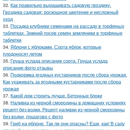
32.
Как правильно выращивать садовую гвоздику.
Гвоздика садовая: роскошное цветение и несложный
уход
33.
Посадка клубники семенами на рассаду в торфяных
таблетках. Зимний посев семян земляники в торфяные
таблетки
34.
Яблони с яблоками. Сорта яблок, которые
плодоносят летом
35.
Груша услада описание сорта. Груша услада
описание фото отзывы
36.
Подкормка ягодных кустарников после сбора урожая.
Как ухаживать за ягодными кустарниками после сбора
урожая
37.
Какой дом строить лучше. Бетонные блоки
38.
Наливка из черной смородины в домашних условиях
рецепт без водки. Рецепт наливки из черной смородины
без водки, пошагово с фото
39.
Гриб на яблоне. Так ли они опасны? Еще, как! В саду