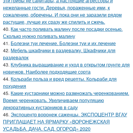
эти грибы не санитары, а настоящие агрессоры и
нежеланные гости. Деревья, пораженные ими, к
сожалению, обречены. И пока они не заразили рядом
растущие, лучше их сразу же спилить и сжечь.
40.
Как часто поливать малину после посадки осенью.
Сколько нужно поливать малину
41.
Болезни туи лечение. Болезни туи и их лечение
42.
Мебель шкафчики в раздевалку. Шкафчики для
раздевалок
43.
Клубника выращивание и уход в открытом грунте для
новичков. Наиболее подходящие сорта
44.
Кольраби польза и вред рецепты. Кольраби для
похудения
45.
Какие кустарники можно размножать черенкованием.
Время черенковать. Увеличиваем популяцию
декоративных кустарников в саду
46.
Экспоцентр воронеж саженцы. ЭКСПОЦЕНТР ВГАУ
ПРИГЛАШАЕТ НА ЯРМАРКУ «ВОРОНЕЖСКАЯ
УСАДЬБА. ДАЧА. САД. ОГОРОД» 2020