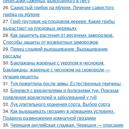
пересадки саженца, выкопанного в лесу
26.
Сажистый грибок на яблоне. Лечение сажистого
грибка на яблоне
27.
Гриб-трутовик на плодовом дереве. Какие грибы
вырастают на плодовых деревьях
28.
Как защитить растения от весенних заморозков.
Способы защиты от возвратных заморозков
29.
Перец сладкий выращивание. Выращивание
рассады
30.
Баклажаны жареные с укропом и чесноком.
Баклажаны, жареные с чесноком на сковороде —
лучшие рецепты
31.
Туя пожелтела после зимы. Естественные причины
32.
Боремся с вредителями и болезнями туи. Признак
появления вредителей и заболеваний у туй
33.
Лук длительного хранения сорта. Выбор сорта
34.
Как выращивать гвоздику в домашних условиях.
Правила размножения комнатной гвоздики
35.
Черешня английская сладкая. Черешня — описание