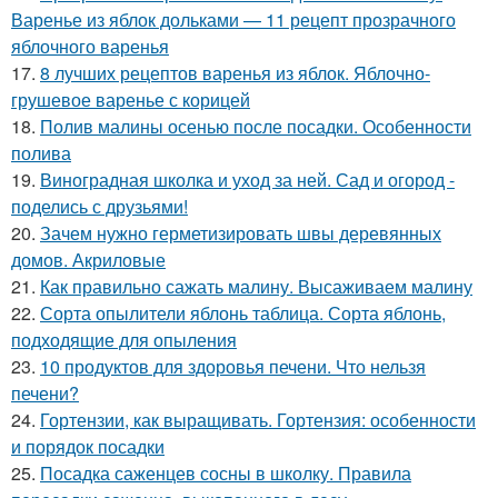
Варенье из яблок дольками — 11 рецепт прозрачного
яблочного варенья
17.
8 лучших рецептов варенья из яблок. Яблочно-
грушевое варенье с корицей
18.
Полив малины осенью после посадки. Особенности
полива
19.
Виноградная школка и уход за ней. Сад и огород -
поделись с друзьями!
20.
Зачем нужно герметизировать швы деревянных
домов. Акриловые
21.
Как правильно сажать малину. Высаживаем малину
22.
Сорта опылители яблонь таблица. Сорта яблонь,
подходящие для опыления
23.
10 продуктов для здоровья печени. Что нельзя
печени?
24.
Гортензии, как выращивать. Гортензия: особенности
и порядок посадки
25.
Посадка саженцев сосны в школку. Правила