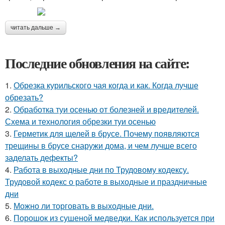
читать дальше →
Последние обновления на сайте:
1.
Обрезка курильского чая когда и как. Когда лучше
обрезать?
2.
Обработка туи осенью от болезней и вредителей.
Схема и технология обрезки туи осенью
3.
Герметик для щелей в брусе. Почему появляются
трещины в брусе снаружи дома, и чем лучше всего
заделать дефекты?
4.
Работа в выходные дни по Трудовому кодексу.
Трудовой кодекс о работе в выходные и праздничные
дни
5.
Можно ли торговать в выходные дни.
6.
Порошок из сушеной медведки. Как используется при