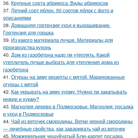
36.
Крупные сорта абрикоса. Виды абрикосов
37.
Летний сорт яблон. 50 сортов яблок с фото и
описаниями
38.
Домашняя гортензия уход и выращивание.
Гортензия для горшка
39.
Из какого материала лучше. Материалы для
производства кухонь
40.
Дом из газобетона надо ли утеплять. Какой
утеплитель лучше выбрать для утепления дома из
газобетона
41.
Огурцы на зиму рецепты с мятой. Маринованные
огурцы с мятой
42.
Как укрывать на зиму хурму. Нужно ли закапывать
инжир и хурму?
43.
Магнолия дерево в Подмосковье. Магнолия: посадка
и уход в Подмосковье
44.
Чай из веточек смородины. Ветки черной смородины
— лечебные свойства, как заваривать чай из веточек
45.
Можжевельник чешуйчатый Блю-карпет посадка.