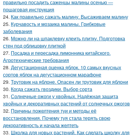
правильно посадить саженцы малины осенью —
пошаговая инструкция
24.
Как правильно сажать малину. Высаживаем малину
25.
Курчавость и мозаика малины. Грибковые
заболевания
26.
Можно ли на шпаклевку клеить плитку. Подготовка
стен под облицовку плиткой
27.
Посадка и пересадка лимонника китайского.
Агротехнические требования
28.
Дегустационная оценка яблок. 10 самых вкусных
сортов яблок на дегустационном марафоне
29.
Трутовик на яблоне. Опасен ли трутовик для яблони
30.
Когда сажать гвоздики. Выбор сорта
31.
Солнечные ожоги у хвойных. Надёжная защита
хвойных и декоративных растений от солнечных ожогов
32.
Причины пожелтения туи и методы её
восстановления. Почему туя стала терять свою
декоративность и начала желтеть
33.
Школка для новых растений. Как сделать школку для