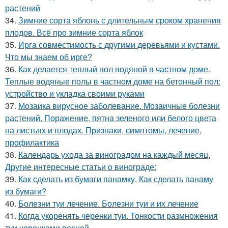
растений
34.
Зимние сорта яблонь с длительным сроком хранения
плодов. Всё про зимние сорта яблок
35.
Ирга совместимость с другими деревьями и кустами.
Что мы знаем об ирге?
36.
Как делается теплый пол водяной в частном доме.
Теплые водяные полы в частном доме на бетонный пол:
устройство и укладка своими руками
37.
Мозаика вирусное заболевание. Мозаичные болезни
растений. Поражение, пятна зеленого или белого цвета
на листьях и плодах. Признаки, симптомы, лечение,
профилактика
38.
Календарь ухода за виноградом на каждый месяц.
Другие интересные статьи о винограде:
39.
Как сделать из бумаги панамку. Как сделать панаму
из бумаги?
40.
Болезни туи лечение. Болезни туи и их лечение
41.
Когда укоренять черенки туи. Тонкости размножения
туи черенками весной