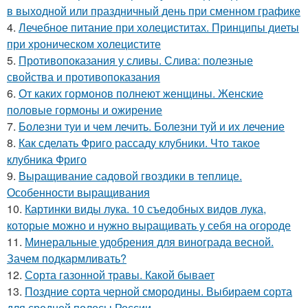
в выходной или праздничный день при сменном графике
4.
Лечебное питание при холециститах. Принципы диеты
при хроническом холецистите
5.
Противопоказания у сливы. Слива: полезные
свойства и противопоказания
6.
От каких гормонов полнеют женщины. Женские
половые гормоны и ожирение
7.
Болезни туи и чем лечить. Болезни туй и их лечение
8.
Как сделать Фриго рассаду клубники. Что такое
клубника Фриго
9.
Выращивание садовой гвоздики в теплице.
Особенности выращивания
10.
Картинки виды лука. 10 съедобных видов лука,
которые можно и нужно выращивать у себя на огороде
11.
Минеральные удобрения для винограда весной.
Зачем подкармливать?
12.
Сорта газонной травы. Какой бывает
13.
Поздние сорта черной смородины. Выбираем сорта
для средней полосы России