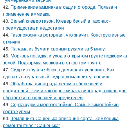
42.
Применение аммиака в саду и огороде. Польза и
применение аммиака
43.
Белый клевер газон. Клевер белый в газонах -
преимущества и недостатки
44.
Газонокосилка роторная, что значит. Конструктивные
отличия
45.
Панама из бумаги своими руками за 5 минут
46.
Морковь посадка и уход в открытом грунте подкормка
золой. Подкормка моркови в открытом грунте
47.
Сидр из груш и яблок в домашних условиях. Как
сделать натуральный сидр в домашних условиях
48.
Обработка винограда летом от болезней и
вредителей. Чем и как опрыскивать виноград в июле для
обработки от болезней и вредителей
49.
Сорта хурмы морозостойкие. Самые зимостойкие
сорта хурмы
50.
Земляника Сашенька описание сорта. Земляника
ремонтантная "Сашенька"