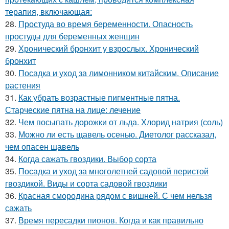
терапия, включающая:
28.
Простуда во время беременности. Опасность
простуды для беременных женщин
29.
Хронический бронхит у взрослых. Хронический
бронхит
30.
Посадка и уход за лимонником китайским. Описание
растения
31.
Как убрать возрастные пигментные пятна.
Старческие пятна на лице: лечение
32.
Чем посыпать дорожки от льда. Хлорид натрия (соль)
33.
Можно ли есть щавель осенью. Диетолог рассказал,
чем опасен щавель
34.
Когда сажать гвоздики. Выбор сорта
35.
Посадка и уход за многолетней садовой перистой
гвоздикой. Виды и сорта садовой гвоздики
36.
Красная смородина рядом с вишней. С чем нельзя
сажать
37.
Время пересадки пионов. Когда и как правильно