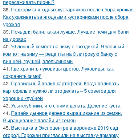
пересаживать пионы?
38.
Подкормка ягодных кустарников после сбора урожая.
Как ухаживать за ягодными кустарниками после сбора
урожая
39.
Печь для бани, какая лучше. Лучшие печи для бани
на дровах
40.
Яблочный компот на зиму с гвоздикой. Яблочный
компот на зиму — рецепты на 3 литровую банку с
вишней, грушей, апельсинами
41.
Где хранить луковицы цветов. Луковицы: как
сохранить зимой
42.
Правильный полив картофеля. Когда поливать
картофель и нужно ли это делать – 5 советов для
хороших клубней
43.
Усы клубники, что с ними делать. Деление куста
44.
Папайя дынное дерево выращивание из семян.
Выращивание папайи из семян
45.
Выставка в Экспоцентре в воронеже 2019 сад
огород. Горожан пригласили на выставку-ярмарку