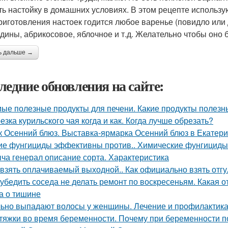
ть настойку в домашних условиях. В этом рецепте использ
риготовления настоек годится любое варенье (повидло или 
дины, абрикосовое, яблочное и т.д. Желательно чтобы оно 
ь дальше →
ледние обновления на сайте:
ые полезные продукты для печени. Какие продукты полезн
езка курильского чая когда и как. Когда лучше обрезать?
к Осенний блюз. Выставка-ярмарка Осенний блюз в Екатери
ие фунгициды эффективны против.. Химические фунгициды
ча генерал описание сорта. Характеристика
 взять оплачиваемый выходной.. Как официально взять отгу
 убедить соседа не делать ремонт по воскресеньям. Какая 
а о тишине
ьно выпадают волосы у женщины. Лечение и профилактика
тяжки во время беременности. Почему при беременности 