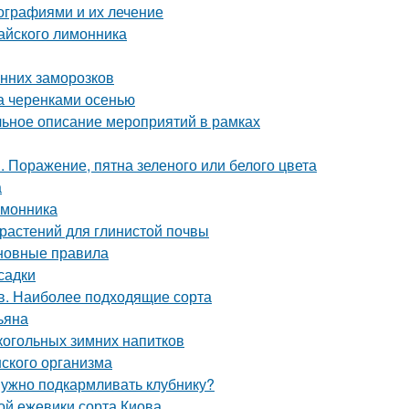
ографиями и их лечение
тайского лимонника
енних заморозков
да черенками осенью
альное описание мероприятий в рамках
 Поражение, пятна зеленого или белого цвета
а
имонника
 растений для глинистой почвы
сновные правила
садки
ов. Наиболее подходящие сорта
ьяна
лкогольных зимних напитков
ского организма
 нужно подкармливать клубнику?
ой ежевики сорта Киова