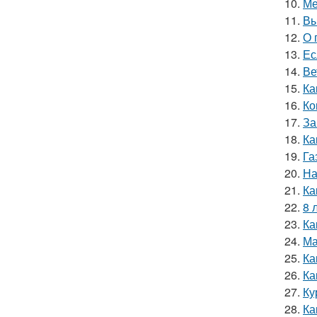
10.
Ме
11.
Вы
12.
О 
13.
Ес
14.
Ве
15.
Ка
16.
Ко
17.
За
18.
Ка
19.
Га
20.
На
21.
Ка
22.
8 
23.
Ка
24.
Ма
25.
Ка
26.
Ка
27.
Ку
28.
Ка