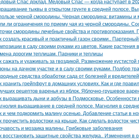
довый Спас доклад. Медовый Спас — когда наступает в 202
ращивание тыквы в открытом грунте в средней полосе. В
пользе черной смородины. Черная смородина: витамины и
ли ли ограничения по приему чая из черной смородины. Со
точки смородины лечебные свойства и противопоказания.
к создать красивый и практичный газон своими.. Партерный
мпозиции в саду своими руками из цветов. Какие растения 
мена дорогим теплицам. Парники и теплицы
к сажать и ухаживать за гвоздикой. Размножение кустистой 
зоны на дачном участке и в саду своими руками. Подбор тр
родные средства обработки сада от болезней и вредителей
к хранить грейпфрут в домашних условиях. Как и где прави
лучших рецептов варенья из яблок. Яблочно-грушевое варе
к выращивать дыни и арбузы в Подмосковье. Особенности
гнолия выращивание в средней полосе. Магнолия в средне
к и чем подкормить малину осенью. Добавление статьи в н
к прочистить водостоки на крыше. Как сделать водосток чи
рчавость и мозаика малины. Грибковые заболевания
к восстановить защитные свойства желудка.. Изменения в 