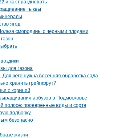
2 и как праздновать
ыращивание тыквы
 минералы
став ягод
 Польза смородины с черными плодами
 газон
выбрать
гвоздики
авы для газона
. Для чего нужна весенняя обработка сада
льно хранить грейпфрут?
нье с корицей
 выращивания арбузов в Подмосковье
й полосе: проверенные виды и сорта
овую подборку
стым безопасно
образе жизни