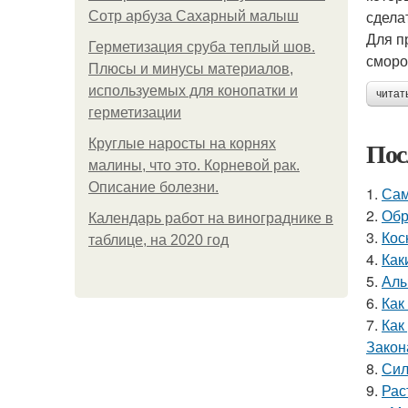
сдела
Сотр арбуза Сахарный малыш
Для п
Герметизация сруба теплый шов.
сморо
Плюсы и минусы материалов,
используемых для конопатки и
читат
герметизации
Пос
Круглые наросты на корнях
малины, что это. Корневой рак.
Описание болезни.
1.
Сам
2.
Обр
Календарь работ на винограднике в
3.
Кос
таблице, на 2020 год
4.
Как
5.
Алы
6.
Как
7.
Как
Закон
8.
Сил
9.
Рас