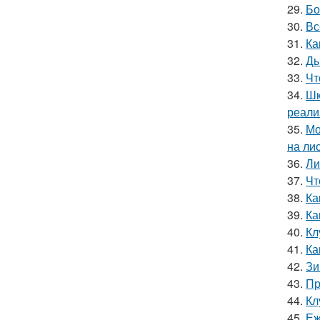
29.
Бо
30.
Вс
31.
Ка
32.
Ды
33.
Чт
34.
Шк
реали
35.
Мо
на ли
36.
Ли
37.
Чт
38.
Ка
39.
Ка
40.
Кл
41.
Ка
42.
Зи
43.
Пр
44.
Кл
45.
Еж