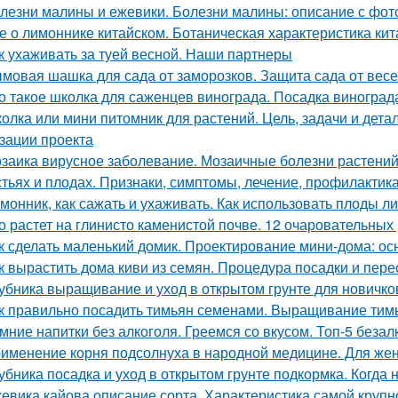
лезни малины и ежевики. Болезни малины: описание с фот
е о лимоннике китайском. Ботаническая характеристика ки
к ухаживать за туей весной. Наши партнеры
мовая шашка для сада от заморозков. Защита сада от вес
о такое школка для саженцев винограда. Посадка виногра
олка или мини питомник для растений. Цель, задачи и дет
зации проекта
заика вирусное заболевание. Мозаичные болезни растений.
стьях и плодах. Признаки, симптомы, лечение, профилактик
монник, как сажать и ухаживать. Как использовать плоды л
о растет на глинисто каменистой почве. 12 очаровательных
к сделать маленький домик. Проектирование мини-дома: о
к вырастить дома киви из семян. Процедура посадки и пере
убника выращивание и уход в открытом грунте для новичк
к правильно посадить тимьян семенами. Выращивание тим
мние напитки без алкоголя. Греемся со вкусом. Топ-5 беза
именение корня подсолнуха в народной медицине. Для жен
убника посадка и уход в открытом грунте подкормка. Когда
евика кайова описание сорта. Характеристика самой крупн