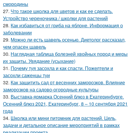
смородины
27.
Что такое школка для цветов и как ее сделать.
Устройство череночника / школки для растений
28.
Как избавиться от гриба на яблоне. Информация о
заболевании
29.
Можно ли есть щавель осенью. Диетолог рассказал,
чем опасен щавель
30.
Наглядная таблица болезней хвойных пород и меры
их защиты. Увядание (усыхание)
31.
Почему туя засохла и как спасти. Пожелтели и
засохли саженцы туи
32.
Как защитить сад от весенних заморозков. Влияние
заморозков на садово-огородные культуры
33.
Выставка-ярмарка Осенний блюз в Екатеринбурге.
Осенний блюз 2021, Екатеринбург, 8 – 10 сентября 2021
года
34.
Школка или мини питомник для растений. Цель,
задачи и детальное описание мероприятий в рамках
реализации проекта