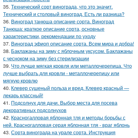
35.
Технический сорт винограда, что это значит.
Технический и столовый виноград. Есть ли разница?
36.
Виноград танюша описание сорта. Виноград
Танюша: краткое описание сорта, основные
характеристики, рекомендации по уходу
37.
Виноград эфиоп описание сорта. Всем мира и добра!
38.
Баклажаны на зиму с яблочным уксусом. Баклажаны
с чесноком на зиму без стерилизации
39.
Что лучше мягкая кровля или металлочерепица. Что
лучше выбрать для кровли - металлочерепицу или
мягкую кровлю
40.
Клевер сушеный польза и вред. Клевер красный —
лекарь классный!
41.
Подсолнух для дачи. Выбор места для посева
декоративных подсолнухов
42.
Красногалловая яблонная тля и методы борьбы с
ней. Красногалловая серая яблонная тля - враг яблонь
43.
Сорта винограда на урале сорта. Инструкция