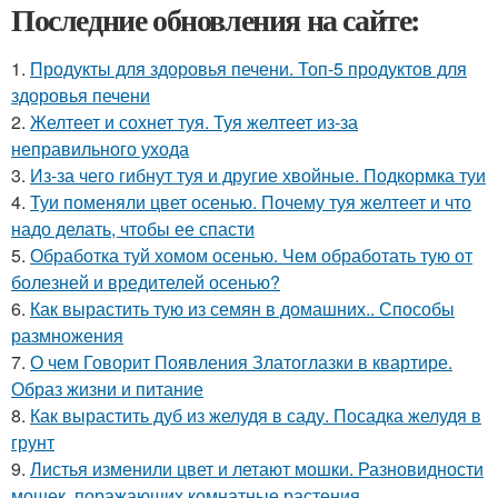
Последние обновления на сайте:
1.
Продукты для здоровья печени. Топ-5 продуктов для
здоровья печени
2.
Желтеет и сохнет туя. Туя желтеет из-за
неправильного ухода
3.
Из-за чего гибнут туя и другие хвойные. Подкормка туи
4.
Туи поменяли цвет осенью. Почему туя желтеет и что
надо делать, чтобы ее спасти
5.
Обработка туй хомом осенью. Чем обработать тую от
болезней и вредителей осенью?
6.
Как вырастить тую из семян в домашних.. Способы
размножения
7.
О чем Говорит Появления Златоглазки в квартире.
Образ жизни и питание
8.
Как вырастить дуб из желудя в саду. Посадка желудя в
грунт
9.
Листья изменили цвет и летают мошки. Разновидности
мошек, поражающих комнатные растения