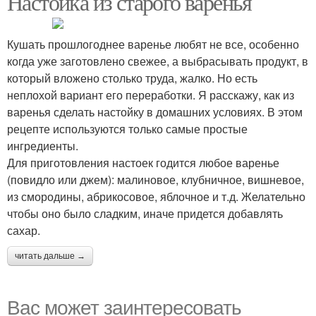
Настойка из старого варенья
Кушать прошлогоднее варенье любят не все, особенно
Вино из яблочного
Вино из малинового
когда уже заготовлено свежее, а выбрасывать продукт, в
варенья
варенья
который вложено столько труда, жалко. Но есть
неплохой вариант его переработки. Я расскажу, как из
варенья сделать настойку в домашних условиях. В этом
рецепте используются только самые простые
Вино из варенья
ингредиенты.
Для приготовления настоек годится любое варенье
(повидло или джем): малиновое, клубничное, вишневое,
из смородины, абрикосовое, яблочное и т.д. Желательно
чтобы оно было сладким, иначе придется добавлять
сахар.
читать дальше →
Вас может заинтересовать