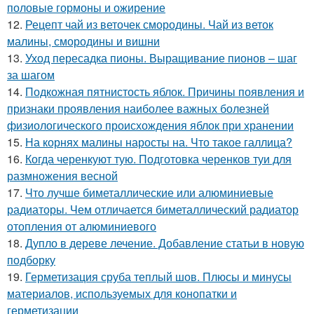
половые гормоны и ожирение
12.
Рецепт чай из веточек смородины. Чай из веток
малины, смородины и вишни
13.
Уход пересадка пионы. Выращивание пионов – шаг
за шагом
14.
Подкожная пятнистость яблок. Причины появления и
признаки проявления наиболее важных болезней
физиологического происхождения яблок при хранении
15.
На корнях малины наросты на. Что такое галлица?
16.
Когда черенкуют тую. Подготовка черенков туи для
размножения весной
17.
Что лучше биметаллические или алюминиевые
радиаторы. Чем отличается биметаллический радиатор
отопления от алюминиевого
18.
Дупло в дереве лечение. Добавление статьи в новую
подборку
19.
Герметизация сруба теплый шов. Плюсы и минусы
материалов, используемых для конопатки и
герметизации