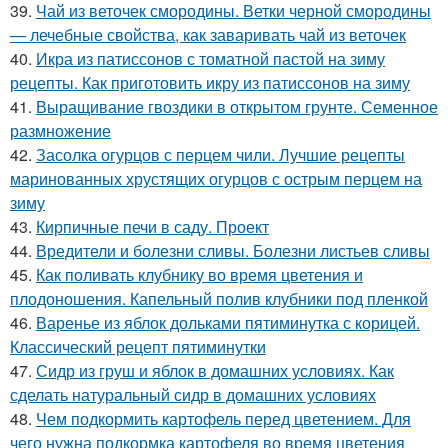
39.
Чай из веточек смородины. Ветки черной смородины
— лечебные свойства, как заваривать чай из веточек
40.
Икра из патиссонов с томатной пастой на зиму
рецепты. Как приготовить икру из патиссонов на зиму
41.
Выращивание гвоздики в открытом грунте. Семенное
размножение
42.
Засолка огурцов с перцем чили. Лучшие рецепты
маринованных хрустящих огурцов с острым перцем на
зиму
43.
Кирпичные печи в саду. Проект
44.
Вредители и болезни сливы. Болезни листьев сливы
45.
Как поливать клубнику во время цветения и
плодоношения. Капельный полив клубники под пленкой
46.
Варенье из яблок дольками пятиминутка с корицей.
Классический рецепт пятиминутки
47.
Сидр из груш и яблок в домашних условиях. Как
сделать натуральный сидр в домашних условиях
48.
Чем подкормить картофель перед цветением. Для
чего нужна подкормка картофеля во время цветения