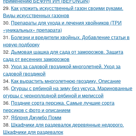
применению БЕФУНГИН (BEFUNGIN)
29.
Как уложить искусственный газон своими руками.
Виды искусственных газонов
30.
Препараты для ухода и лечения хвойников (ТРИ
«уникальных» препарата)
31.
Болезни и вредители хвойных. Добавление статьи в
новую подборку
32.
Дымовая шашка для сада от заморозков. Защита
сада от весенних заморозков
33.
Уход за садовой гвоздикой многолетней. Уход за
садовой гвоздикой
34.
Как вырастить многолетнюю гвоздику. Описание
35.
Огурцы с рябиной на зиму без уксуса. Маринованные
огурцы с черноплодной рябиной и мелиссой
36.
Поздние сорта персика. Самые лучшие сорта
персиков с фото и описанием
37.
Яблоня Джумбо Помм
38.
Шкафчики для раздевалок деревянные недорого.
Шкафчики для раздевалок