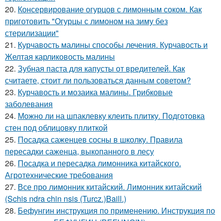
20.
Консервирование огурцов с лимонным соком. Как
приготовить "Огурцы с лимоном на зиму без
стерилизации"
21.
Курчавость малины способы лечения. Курчавость и
Желтая карликовость малины
22.
Зубная паста для капусты от вредителей. Как
считаете, стоит ли пользоваться данным советом?
23.
Курчавость и мозаика малины. Грибковые
заболевания
24.
Можно ли на шпаклевку клеить плитку. Подготовка
стен под облицовку плиткой
25.
Посадка саженцев сосны в школку. Правила
пересадки саженца, выкопанного в лесу
26.
Посадка и пересадка лимонника китайского.
Агротехнические требования
27.
Все про лимонник китайский. Лимонник китайский
(Schis ndra chin nsis (Turcz.)Baill.)
28.
Бефунгин инструкция по применению. Инструкция по