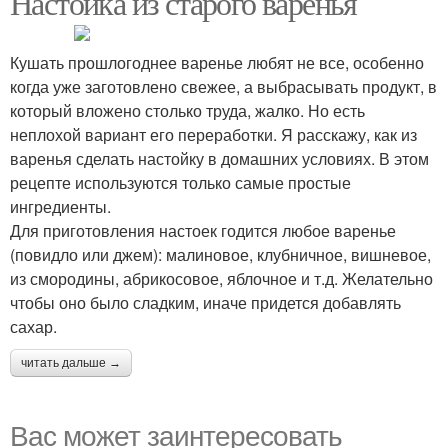
Настойка из старого варенья
Кушать прошлогоднее варенье любят не все, особенно
когда уже заготовлено свежее, а выбрасывать продукт, в
Вино из малины
Вина из малины
который вложено столько труда, жалко. Но есть
неплохой вариант его переработки. Я расскажу, как из
варенья сделать настойку в домашних условиях. В этом
рецепте используются только самые простые
Домашний вино
Вино из ягод
ингредиенты.
Для приготовления настоек годится любое варенье
(повидло или джем): малиновое, клубничное, вишневое,
из смородины, абрикосовое, яблочное и т.д. Желательно
чтобы оно было сладким, иначе придется добавлять
Вино из варенья
Малиновое вино
сахар.
читать дальше →
Клубничное вино
Яблочное вино
Вас может заинтересовать