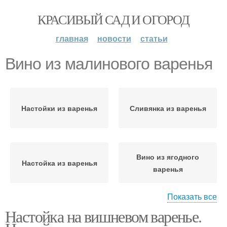
КРАСИВЫЙ САД И ОГОРОД
главная
новости
статьи
Вино из малинового варенья
Настойки из варенья
Сливянка из варенья
Вино из ягодного
Настойка из варенья
варенья
Показать все
Настойка на вишневом варенье.
Вино из яблочного
Варения с рисом
варенья