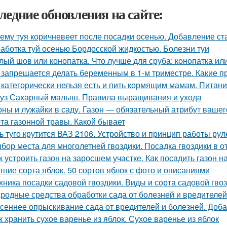
ледние обновления на сайте:
ему туя коричневеет после посадки осенью. Добавление ст
аботка туй осенью Бордосской жидкостью. Болезни туи
лый шов или конопатка. Что лучше для сруба: конопатка ил
 запрещается делать беременным в 1-м триместре. Какие п
 категорически нельзя есть и пить кормящим мамам. Питан
уз Сахарный малыш. Правила выращивания и ухода
оны и лужайки в саду. Газон — обязательный атрибут вашег
та газонной травы. Какой бывает
ь туго крутится ВАЗ 2106. Устройство и принцип работы ру
бор места для многолетней гвоздики. Посадка гвоздики в о
к устроить газон на заросшем участке. Как посадить газон 
тние сорта яблок. 50 сортов яблок с фото и описаниями
хника посадки садовой гвоздики. Виды и сорта садовой гво
родные средства обработки сада от болезней и вредителей
сеннее опрыскивание сада от вредителей и болезней. Доба
к хранить сухое варенье из яблок. Сухое варенье из яблок