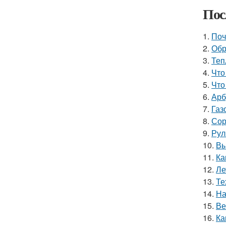
Пос
1.
Поч
2.
Обр
3.
Теп
4.
Что
5.
Что
6.
Арб
7.
Газ
8.
Сор
9.
Рул
10.
Вы
11.
Ка
12.
Ле
13.
Те
14.
На
15.
Ве
16.
Ка