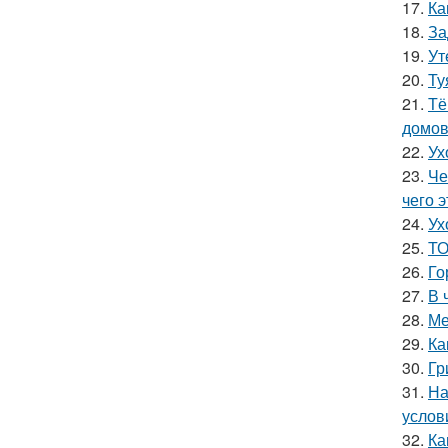
17.
Ка
18.
За
19.
Ут
20.
Ту
21.
Тё
домов
22.
Ух
23.
Че
чего 
24.
Ух
25.
ТО
26.
Го
27.
В 
28.
Ме
29.
Ка
30.
Гр
31.
На
услов
32.
Ка