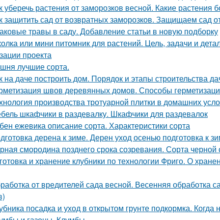
к уберечь растения от заморозков весной. Какие растения 
к защитить сад от возвратных заморозков. Защищаем сад 
аковые травы в саду. Добавление статьи в новую подборку
олка или мини питомник для растений. Цель, задачи и дет
зации проекта
шня лучшие сорта.
к на даче построить дом. Порядок и этапы строительства д
рметизация швов деревянных домов. Способы герметизаци
хнология производства тротуарной плитки в домашних усло
бель шкафчики в раздевалку. Шкафчики для раздевалок
бен ежевика описание сорта. Характеристики сорта
дготовка дерена к зиме. Дерен уход осенью подготовка к з
рная смородина позднего срока созревания. Сорта черно
готовка и хранение клубники по технологии Фриго. О хране
работка от вредителей сада весной. Весенняя обработка
в)
убника посадка и уход в открытом грунте подкормка. Когда
умбы и газоны. Клумбы