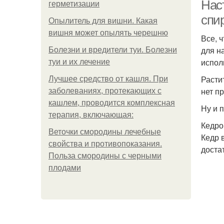
Нас
герметизации
спи
Опылитель для вишни. Какая
вишня может опылять черешню
Все, 
для н
Болезни и вредители туи. Болезни
испол
туи и их лечение
Расти
Лучшее средство от кашля. При
нет п
заболеваниях, протекающих с
кашлем, проводится комплексная
Ну и 
терапия, включающая:
Кедро
Веточки смородины лечебные
Кедр 
свойства и противопоказания.
доста
Польза смородины с черными
плодами