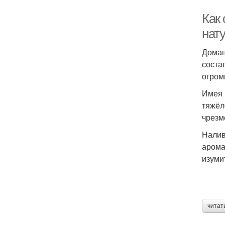
Как 
нат
Домаш
соста
огром
Имея 
тяжёл
чрезм
Налив
арома
изуми
читат