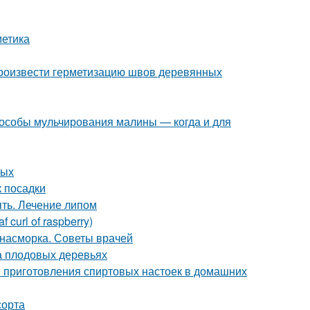
метика
произвести герметизацию швов деревянных
особы мульчирования малины — когда и для
лых
к посадки
ять. Лечение липом
curl of raspberry)
т насморка. Советы врачей
а плодовых деревьях
ы приготовления спиртовых настоек в домашних
сорта