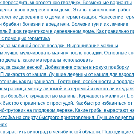
к пересадить многолетнюю гвоздику. Возможные варианты
делка швов в деревянном доме. Этапы выполнения работ
епление деревянного дома и герметизация. Нанесение гер
я брабант болезни и вредители. Болезни туи и их лечение
плый шов герметиком в деревянном доме. Как правильно 
 с помощью герметика
од за малиной после посадки. Выращивание малины
м лучше мульчировать малину после посадки. Основные сп
это делать, какие материалы использовать
од за садом весной. Добавление статьи в новую подборку
П лекарств от кашля. Лучшие леденцы от кашля для взрос
ртензии, как выращивать. Гортензия: особенности и порядо
чем разница между липомой и атеромой и нужно ли их удал
ры борьбы с курчавостью малины. Курчавость малины ( L eaf 
к быстро справиться с простудой. Как быстро избавиться о
иб-трутовик на плодовом дереве. Какие грибы вырастают н
стойка на спирту быстрого приготовления. Лучшие рецепт
иях
к вырастить виноград в челябинской области. Подходящие 