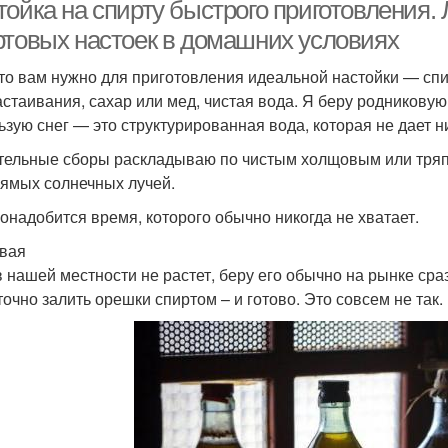
тойка на спирту быстрого приготовления.
ртовых настоек в домашних условиях
что вам нужно для приготовления идеальной настойки — спи
астаивания, сахар или мед, чистая вода. Я беру родниковую
ьзую снег — это структурированная вода, которая не дает н
тельные сборы раскладываю по чистым холщовым или тряп
рямых солнечных лучей.
понадобится время, которого обычно никогда не хватает.
вая
в нашей местности не растет, беру его обычно на рынке сра
точно залить орешки спиртом – и готово. Это совсем не так.