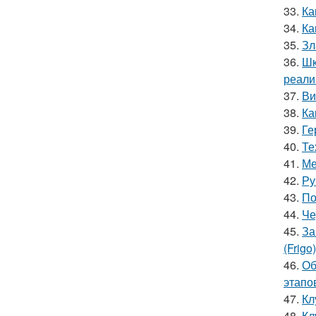
33.
Ка
34.
Ка
35.
Зл
36.
Шк
реали
37.
Ви
38.
Ка
39.
Ге
40.
Те
41.
Ме
42.
Ру
43.
По
44.
Че
45.
За
(Frigo)
46.
Об
этапо
47.
Кл
48.
Кл