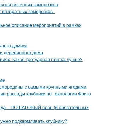
боятся весенних заморозков
от возвратных заморозков
альное описание мероприятий в рамках
ачного домика
и деревянного дома
виях. Какая тротуарная плитка лучше?
име
й смородины с самыми крупными ягодами
нии рассады клубники по технологии Фриго
 сада – ПОШАГОВЫЙ план (6 обязательных
 нужно подкармливать клубнику?