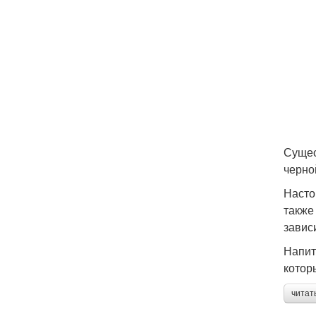
Сущес
черно
Насто
также
завис
Напит
котор
читат