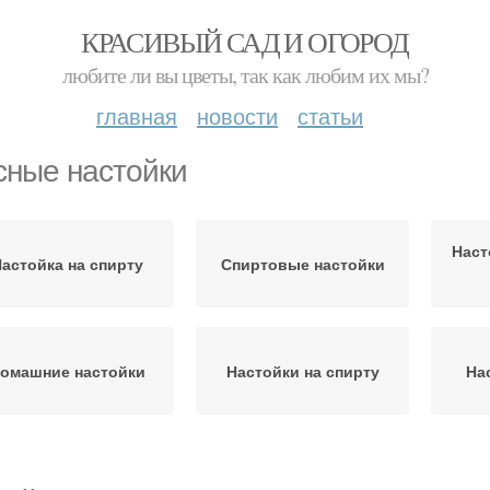
КРАСИВЫЙ САД И ОГОРОД
любите ли вы цветы, так как любим их мы?
главная
новости
статьи
сные настойки
Наст
астойка на спирту
Спиртовые настойки
омашние настойки
Настойки на спирту
На
Настойка на водке
Домашняя настойка
Вк