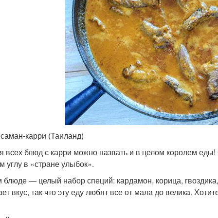
ссаман-карри (Таиланд)
я всех блюд с карри можно назвать и в целом королем еды! 
м углу в «стране улыбок».
м блюде — целый набор специй: кардамон, корица, гвоздика
ает вкус, так что эту еду любят все от мала до велика. Хот