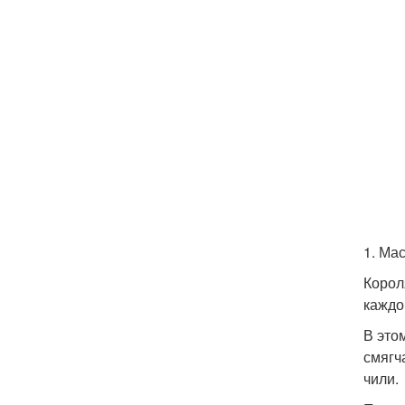
1. Ма
Корол
каждо
В это
смягч
чили.