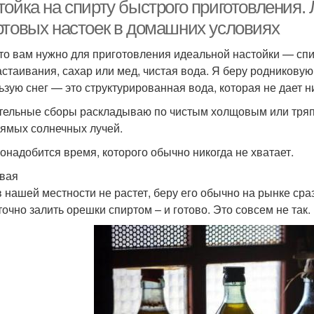
тойка на спирту быстрого приготовления.
ртовых настоек в домашних условиях
что вам нужно для приготовления идеальной настойки — спи
астаивания, сахар или мед, чистая вода. Я беру родниковую
ьзую снег — это структурированная вода, которая не дает н
тельные сборы раскладываю по чистым холщовым или тряп
рямых солнечных лучей.
понадобится время, которого обычно никогда не хватает.
вая
в нашей местности не растет, беру его обычно на рынке сра
точно залить орешки спиртом – и готово. Это совсем не так.