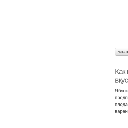
читат
Как 
вку
Яблок
предп
плода
варен