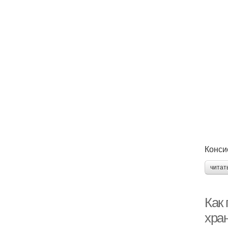
Конси
читат
Как 
хра