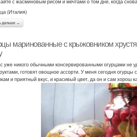
айте с жасминовым рисом и мечтами о том дне, когда снова
цца (Италия)
ь дальше →
рцы маринованные с крыжовником хрустя
у
с уже никого обычными консервированными огурцами не уд
руктами, готовят овощное ассорти. У меня сегодня огурцы
икам и приятный вкус, и красивый цвет, да он и сам хорош к