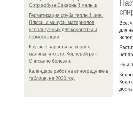
Нас
Сотр арбуза Сахарный малыш
спи
Герметизация сруба теплый шов.
Все, 
Плюсы и минусы материалов,
для н
используемых для конопатки и
испол
герметизации
Расти
Круглые наросты на корнях
нет п
малины, что это. Корневой рак.
Описание болезни.
Ну и 
Календарь работ на винограднике в
Кедро
таблице, на 2020 год
Кедр 
доста