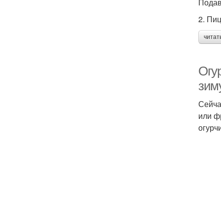
Подав
2. Пи
читат
Огу
зим
Сейча
или ф
огурч