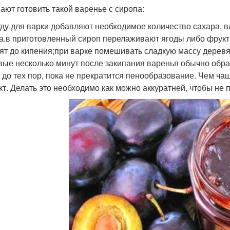
ают готовить такой варенье с сиропа:
уду для варки добавляют необходимое количество сахара, в
а.в приготовленный сироп перелаживают ягоды либо фрукты
ят до кипения;при варке помешивать сладкую массу деревя
вые несколько минут после закипания варенья обычно образ
 до тех пор, пока не прекратится пенообразование. Чем чащ
кт. Делать это необходимо как можно аккуратней, чтобы не 