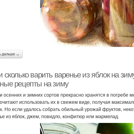
ь дальше →
и сколько варить варенье из яблок на зим
сные рецепты на зиму
и осенних и зимних сортов прекрасно хранятся в погребе 
очитают использовать их в свежем виде, получая максима
х. Но если удалось собрать обильный урожай фруктов, неко
ье из яблок, джем, повидло, конфитюр или мармелад.