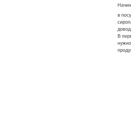
Начин
в пос
сироп
довод
В пер
нужно
проду