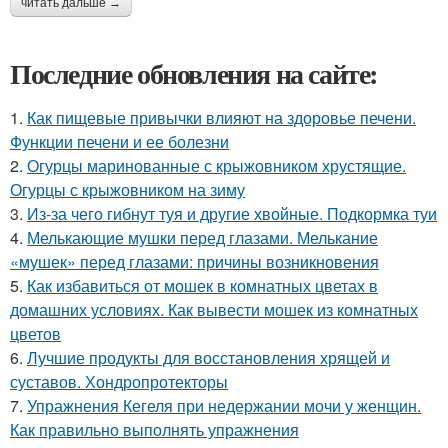
читать дальше →
Последние обновления на сайте:
1.
Как пищевые привычки влияют на здоровье печени.
Функции печени и ее болезни
2.
Огурцы маринованные с крыжовником хрустящие.
Огурцы с крыжовником на зиму
3.
Из-за чего гибнут туя и другие хвойные. Подкормка туи
4.
Мелькающие мушки перед глазами. Мелькание
«мушек» перед глазами: причины возникновения
5.
Как избавиться от мошек в комнатных цветах в
домашних условиях. Как вывести мошек из комнатных
цветов
6.
Лучшие продукты для восстановления хрящей и
суставов. Хондропротекторы
7.
Упражнения Кегеля при недержании мочи у женщин.
Как правильно выполнять упражнения