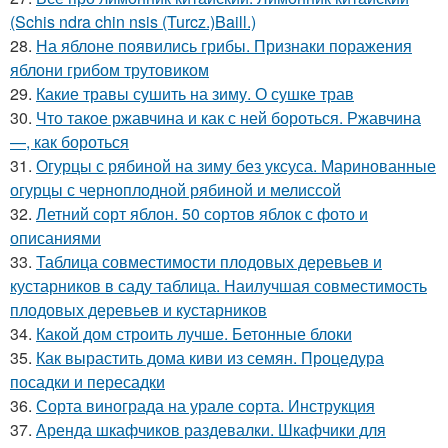
(Schis ndra chin nsis (Turcz.)Baill.)
28.
На яблоне появились грибы. Признаки поражения
яблони грибом трутовиком
29.
Какие травы сушить на зиму. О сушке трав
30.
Что такое ржавчина и как с ней бороться. Ржавчина
—, как бороться
31.
Огурцы с рябиной на зиму без уксуса. Маринованные
огурцы с черноплодной рябиной и мелиссой
32.
Летний сорт яблон. 50 сортов яблок с фото и
описаниями
33.
Таблица совместимости плодовых деревьев и
кустарников в саду таблица. Наилучшая совместимость
плодовых деревьев и кустарников
34.
Какой дом строить лучше. Бетонные блоки
35.
Как вырастить дома киви из семян. Процедура
посадки и пересадки
36.
Сорта винограда на урале сорта. Инструкция
37.
Аренда шкафчиков раздевалки. Шкафчики для