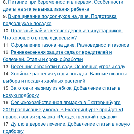
8.
Питание при беременности в первом. Особенности
диеты на этапе вынашивания ребенка
9.
Выращивание подсолнухов на даче. Подготовка
подсолнуха к посадке
10.
Полезный чай из веточек деревьев и кустарников.
Что хорошего в голых деревьях?
11.
Оформление газона на даче. Разновидности газонов
12.
Ранневесенняя защита сада от вредителей и
болезней. Этапы и сроки обработки
13.
Весенние обработки в саду. Основные угрозы саду
14.
Хвойные растения уход и посадка. Важные нюансы
выбора и посадки хвойных растений
15.
Заготовки на зиму из яблок. Добавление статьи в
новую подборку
16.
Сельскохозяйственная ярмарка в Екатеринбурге
2019 расписание у коска. В Екатеринбурге пройдет VI
православная ярмарка «Рождественский подарок»
17.
Дупло в дереве лечение. Добавление статьи в новую
подборку