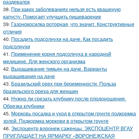
раздевалок
38.
При каких заболеваниях нельзя есть квашеную
капусту. Помогает улучшить пищеварение
39.
Газонокосилка роторная, что значит. Конструктивные
отличия
40.
Посадить подсолнухи на даче. Как посадить
подсолнухи
41.
Применение корня подсолнуха в народной
медицине. Для женского организма
42.
Выращивание тимьян на даче. Варианты
выращивания на даче
43.
Бразильский орех при беременности. Польза
бразильского ореха для женщин
44.
Нужно ли срезать клубнику после плодоношения.
Обрезка клубники
45.
Морковь посадка и уход в открытом грунте подкормка
золой. Подкормка моркови в открытом грунте
46.
Экспоцентр воронеж саженцы. ЭКСПОЦЕНТР ВГАУ
ПРИГЛАШАЕТ НА ЯРМАРКУ «ВОРОНЕЖСКАЯ