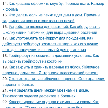
14.
Как красиво оформить клумбу. Первые шаги. Размер
и форма
15.
Что делать если из печки идет дым в дом. Причины
задымления новых отопительных печей
16.
Устройство школки для растений. Как оборудовать
школку (мини питомник) для выращивания растений
17.
Как употреблять грейпфрут для похудения. Как
действует грейпфрут, сжигает ли жир и как его лучше
есть для похудения и с пользой для организма
18.
Грейпрфрут из семечка в домашних условиях. Как
вырастить грейпфрут из косточки
19.
Как закрыть и хранить варенье из яблок. Яблочное
варенье дольками «Янтарное»: классический рецепт
20.
Сколько храниться яблочное варенье. Срок хранения
варенья в банках
21.
Чем заделать щели между бревнами в доме.
Технология заделки дефектов в бревнах
22.
Консервирование огурцов с лимонным соком. Как
приготовить "Огурцы с лимоном на зиму без