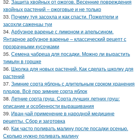
32.
Защита хвойных от ожогов. Весенние повреждения
хвойных растений – ожоговые и не только
33.
Почему туя засохла и как спасти. Пожелтели и
засохли саженцы туи
34.
Арбузное варенье с лимоном и апельсином.
Янтарное арбузное варенье – классический рецепт с
прозрачными кусочками
35.
Семена чабреца для посадки. Можно ли вырастить
тимьян в горшке
36.
Школка для новых растений. Как сделать школку для
растений
37.
Зимние сорта яблонь с длительным сроком хранения
плодов. Всё про зимние сорта яблок
38.
Летние сорта груш. Сорта лучших летних груш:
описание и особенности выращивания
39.
Иван-чай применение в народной медицине
рецепты. Сбор и заготовка
40.
Как часто поливать малину после посадки осенью.
Сколько нужно поливать малину