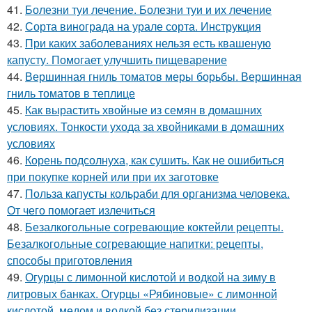
41.
Болезни туи лечение. Болезни туи и их лечение
42.
Сорта винограда на урале сорта. Инструкция
43.
При каких заболеваниях нельзя есть квашеную
капусту. Помогает улучшить пищеварение
44.
Вершинная гниль томатов меры борьбы. Вершинная
гниль томатов в теплице
45.
Как вырастить хвойные из семян в домашних
условиях. Тонкости ухода за хвойниками в домашних
условиях
46.
Корень подсолнуха, как сушить. Как не ошибиться
при покупке корней или при их заготовке
47.
Польза капусты кольраби для организма человека.
От чего помогает излечиться
48.
Безалкогольные согревающие коктейли рецепты.
Безалкогольные согревающие напитки: рецепты,
способы приготовления
49.
Огурцы с лимонной кислотой и водкой на зиму в
литровых банках. Огурцы «Рябиновые» с лимонной
кислотой, медом и водкой без стерилизации