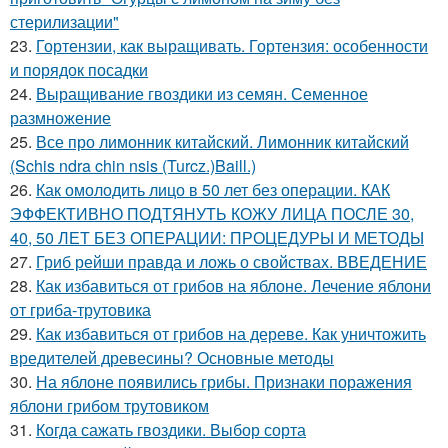
стерилизации"
23.
Гортензии, как выращивать. Гортензия: особенности
и порядок посадки
24.
Выращивание гвоздики из семян. Семенное
размножение
25.
Все про лимонник китайский. Лимонник китайский
(Schis ndra chin nsis (Turcz.)Baill.)
26.
Как омолодить лицо в 50 лет без операции. КАК
ЭФФЕКТИВНО ПОДТЯНУТЬ КОЖУ ЛИЦА ПОСЛЕ 30,
40, 50 ЛЕТ БЕЗ ОПЕРАЦИИ: ПРОЦЕДУРЫ И МЕТОДЫ
27.
Гриб рейши правда и ложь о свойствах. ВВЕДЕНИЕ
28.
Как избавиться от грибов на яблоне. Лечение яблони
от гриба-трутовика
29.
Как избавиться от грибов на дереве. Как уничтожить
вредителей древесины? Основные методы
30.
На яблоне появились грибы. Признаки поражения
яблони грибом трутовиком
31.
Когда сажать гвоздики. Выбор сорта