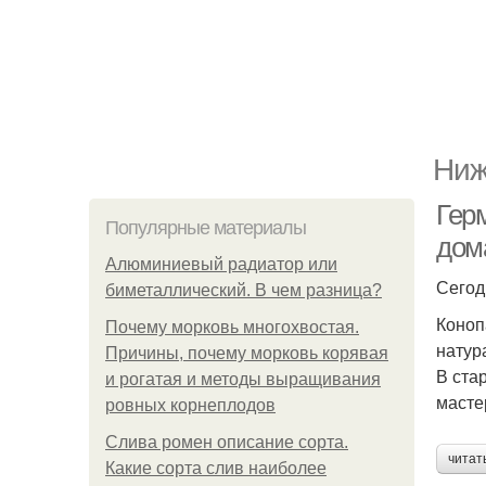
Ниж
Гер
Популярные материалы
дом
Алюминиевый радиатор или
Сегод
биметаллический. В чем разница?
Коноп
Почему морковь многохвостая.
натур
Причины, почему морковь корявая
В ста
и рогатая и методы выращивания
масте
ровных корнеплодов
Слива ромен описание сорта.
читат
Какие сорта слив наиболее