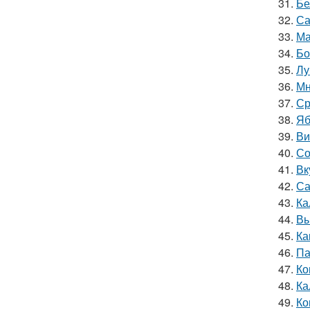
31.
Бе
32.
Са
33.
Ма
34.
Бо
35.
Лу
36.
Мн
37.
Ср
38.
Яб
39.
Ви
40.
Со
41.
Вк
42.
Са
43.
Ка
44.
Вы
45.
Ка
46.
Па
47.
Ко
48.
Ка
49.
Ко