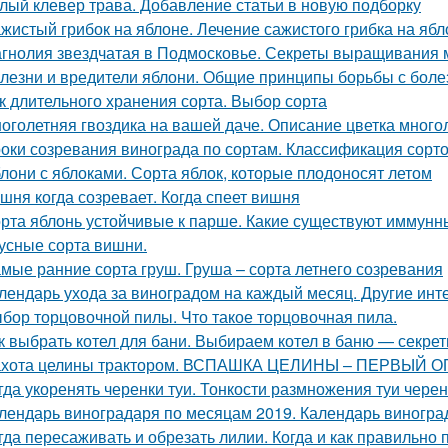
лый клевер трава. Добавление статьи в новую подборку
жистый грибок на яблоне. Лечение сажистого грибка на ябл
гнолия звездчатая в Подмосковье. Секреты выращивания 
лезни и вредители яблони. Общие принципы борьбы с боле
к длительного хранения сорта. Выбор сорта
оголетняя гвоздика на вашей даче. Описание цветка много
оки созревания винограда по сортам. Классификация сорт
лони с яблоками. Сорта яблок, которые плодоносят летом
шня когда созревает. Когда спеет вишня
рта яблонь устойчивые к парше. Какие существуют иммунны
усные сорта вишни.
мые ранние сорта груш. Груша – сорта летнего созревания
лендарь ухода за виноградом на каждый месяц. Другие инт
бор торцовочной пилы. Что такое торцовочная пила.
к выбрать котел для бани. Выбираем котел в баню — секрет
хота целины трактором. ВСПАШКА ЦЕЛИНЫ – ПЕРВЫЙ 
гда укоренять черенки туи. Тонкости размножения туи чере
лендарь виноградаря по месяцам 2019. Календарь виноград
гда пересаживать и обрезать лилии. Когда и как правильно