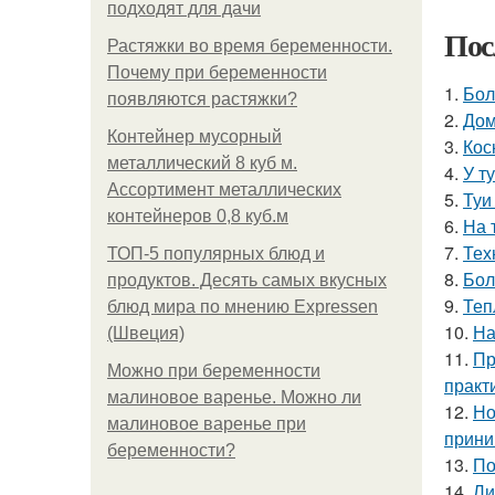
подходят для дачи
Пос
Растяжки во время беременности.
Почему при беременности
1.
Бол
появляются растяжки?
2.
Дом
Контейнер мусорный
3.
Кос
металлический 8 куб м.
4.
У т
Ассортимент металлических
5.
Туи
контейнеров 0,8 куб.м
6.
На 
7.
Тех
ТОП-5 популярных блюд и
8.
Бол
продуктов. Десять самых вкусных
9.
Теп
блюд мира по мнению Expressen
10.
На
(Швеция)
11.
Пр
Можно при беременности
практ
малиновое варенье. Можно ли
12.
Но
малиновое варенье при
прини
беременности?
13.
По
14.
Ли