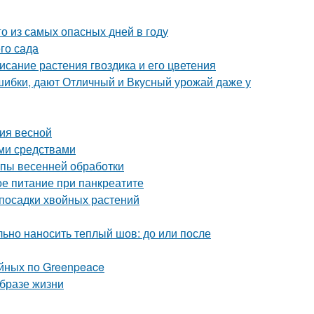
го из самых опасных дней в году
го сада
исание растения гвоздика и его цветения
шибки, дают Отличный и Вкусный урожай даже у
ния весной
ми средствами
апы весенней обработки
е питание при панкреатите
посадки хвойных растений
ьно наносить теплый шов: до или после
йных по Greenpeace
образе жизни