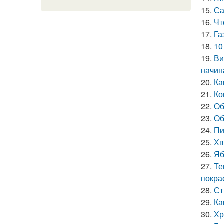
15.
Са
16.
Чт
17.
Га
18.
10
19.
Ви
начин
20.
Ка
21.
Ко
22.
Об
23.
Об
24.
Пи
25.
Хв
26.
Яб
27.
Те
покра
28.
Ст
29.
Ка
30.
Хр