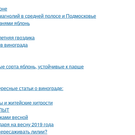
оне
магнолий в средней полосе и Подмосковье
знями яблонь
летняя гвоздика
ов винограда
е сорта яблонь, устойчивые к парше
ересные статьи о винограде:
ы и житейские хитрости
ОПЫТ
нками весной
аря на весну 2019 года
 пересаживать лилии?