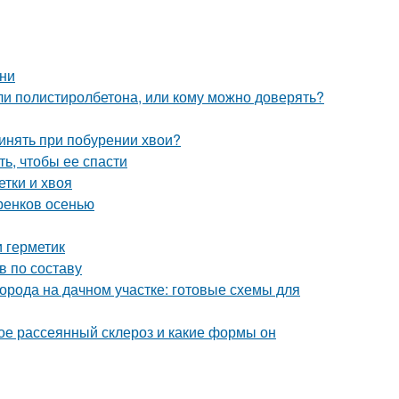
ени
ли полистиролбетона, или кому можно доверять?
ринять при побурении хвои?
ть, чтобы ее спасти
етки и хвоя
ренков осенью
и герметик
в по составу
орода на дачном участке: готовые схемы для
кое рассеянный склероз и какие формы он