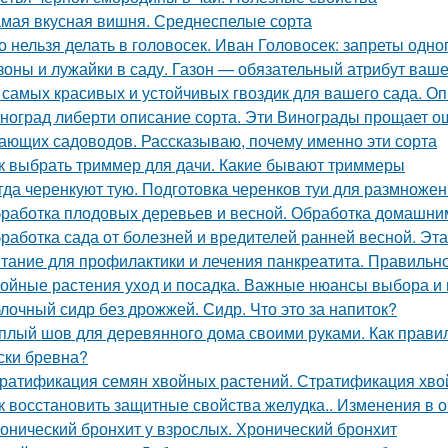
мая вкусная вишня. Среднеспелые сорта
о нельзя делать в головосек. Иван Головосек: запреты одно
зоны и лужайки в саду. Газон — обязательный атрибут ваше
 самых красивых и устойчивых гвоздик для вашего сада. Оп
ноград либерти описание сорта. Эти Винограды прощает о
ающих садоводов. Рассказываю, почему именно эти сорта
к выбрать триммер для дачи. Какие бывают триммеры
гда черенкуют тую. Подготовка черенков туи для размноже
работка плодовых деревьев и весной. Обработка домашни
работка сада от болезней и вредителей ранней весной. Эт
тание для профилактики и лечения панкреатита. Правильно
ойные растения уход и посадка. Важные нюансы выбора и 
лочный сидр без дрожжей. Сидр. Что это за напиток?
плый шов для деревянного дома своими руками. Как правил
ски бревна?
ратификация семян хвойных растений. Стратификация хво
к восстановить защитные свойства желудка.. Изменения в 
онический бронхит у взрослых. Хронический бронхит