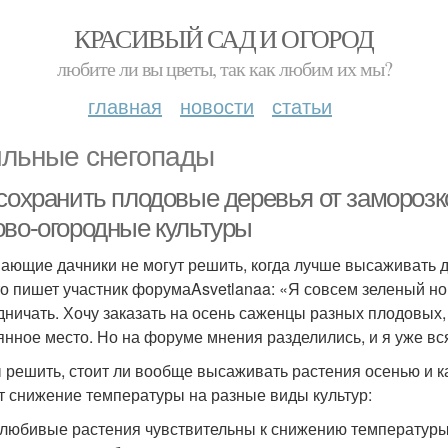
КРАСИВЫЙ САД И ОГОРОД
любите ли вы цветы, так как любим их мы?
главная
новости
статьи
льные снегопады
 сохранить плодовые деревья от заморозк
ово-огородные культуры
ающие дачники не могут решить, когда лучше высаживать д
то пишет участник форумаAsvetlanaa: «Я совсем зеленый но
дничать. Хочу заказать на осень саженцы разных плодовых, 
янное место. Но на форуме мнения разделились, и я уже в
 решить, стоит ли вообще высаживать растения осенью и как
т снижение температуры на разные виды культур:
любивые растения чувствительны к снижению температуры 