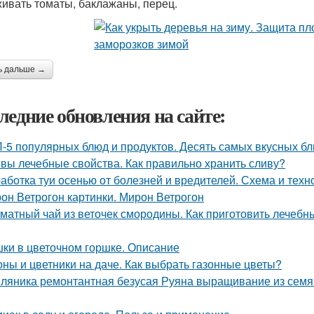
ивать томаты, баклажаны, перец.
ь дальше →
ледние обновления на сайте:
-5 популярных блюд и продуктов. Десять самых вкусных б
вы лечебные свойства. Как правильно хранить сливу?
аботка туи осенью от болезней и вредителей. Схема и техн
он Ветрогон картинки. Мирон Ветрогон
матный чай из веточек смородины. Как приготовить лечебн
ки в цветочном горшке. Описание
оны и цветники на даче. Как выбрать газонные цветы?
ляника ремонтантная безусая Руяна выращивание из семян