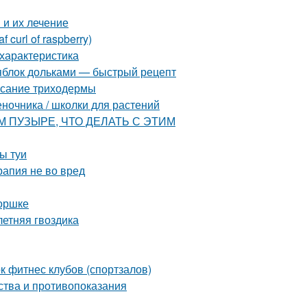
и их лечение
curl of raspberry)
характеристика
 яблок дольками — быстрый рецепт
исание триходермы
еночника / школки для растений
ВОМ ПУЗЫРЕ, ЧТО ДЕЛАТЬ С ЭТИМ
ы туи
рапия не во вред
горшке
летняя гвоздика
 фитнес клубов (спортзалов)
ства и противопоказания