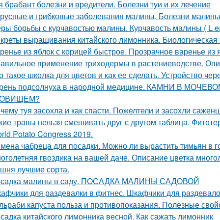
я брабант болезни и вредители. Болезни туи и их лечение
русные и грибковые заболевания малины. Болезни малины 
ры борьбы с курчавостью малины. Курчавость малины ( L eaf 
креты выращивания китайского лимонника. Биологическая 
ренье из яблок с корицей быстрое. Прозрачное варенье из
авильное применение триходермы в растениеводстве. Оп
о такое школка для цветов и как ее сделать. Устройство чер
рень подсолнуха в народной медицине. КАМНИ В МОЧЕ
РОВИЩЕМ?
чему туя засохла и как спасти. Пожелтели и засохли саженц
кие травы нельзя смешивать друг с другом таблица. Фитоте
rld Potato Congress 2019.
мена чабреца для посадки. Можно ли вырастить тимьян в 
оголетняя гвоздика на вашей даче. Описание цветка много
шня лучшие сорта.
садка малины в саду. ПОСАДКА МАЛИНЫ САДОВОЙ
афчики для раздевалки в фитнес. Шкафчики для раздевалок
льраби капуста польза и противопоказания. Полезные свой
садка китайского лимонника весной. Как сажать лимонник