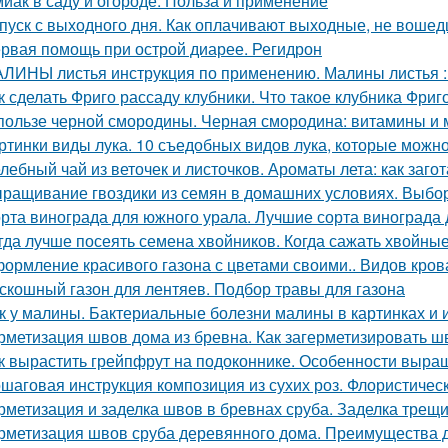
иак в саду и огороде. Польза и применение
пуск с выходного дня. Как оплачивают выходные, не вошед
рвая помощь при острой диарее. Регидрон
ЛИНЫ листья инструкция по применению. Малины листья :
к сделать Фриго рассаду клубники. Что такое клубника Фриг
пользе черной смородины. Черная смородина: витамины и
ртинки виды лука. 10 съедобных видов лука, которые можн
лебный чай из веточек и листочков. Ароматы лета: как заго
ращивание гвоздики из семян в домашних условиях. Выбор
рта винограда для южного урала. Лучшие сорта винограда
гда лучше посеять семена хвойников. Когда сажать хвойные
ормление красивого газона с цветами своими.. Видов кров
скошный газон для лентяев. Подбор травы для газона
к у малины. Бактериальные болезни малины в картинках и 
рметизация швов дома из бревна. Как загерметизировать 
к вырастить грейпфрут на подоконнике. Особенности выр
шаговая инструкция композиция из сухих роз. Флористичес
рметизация и заделка швов в бревнах сруба. Заделка трещ
рметизация швов сруба деревянного дома. Преимущества 