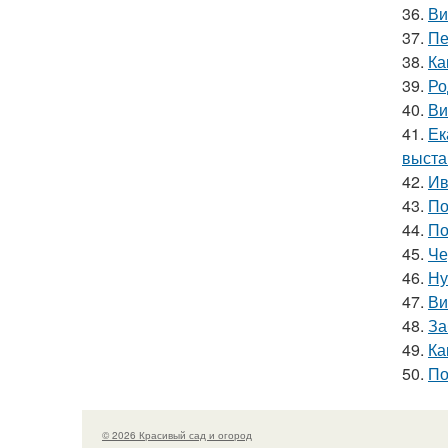
36.
Ви
37.
Пе
38.
Ка
39.
Ро
40.
Ви
41.
Ек
выста
42.
Ив
43.
По
44.
По
45.
Че
46.
Ну
47.
Ви
48.
За
49.
Ка
50.
По
© 2026 Красивый сад и огород