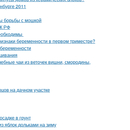
нбурге 2011
ды борьбы с мошкой
ТК РФ
необходимы
ризнаки беременности в первом триместре?
 беременности
ащивания
чебные чаи из веточек вишни, смородины,
рцов на дачном участке
осадке в грунт
из яблок дольками на зиму