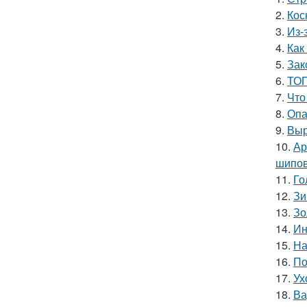
2.
Кос
3.
Из-
4.
Как
5.
Зак
6.
ТОП
7.
Что
8.
Опа
9.
Выр
10.
Ар
шипов
11.
Го
12.
Зи
13.
Зо
14.
Ин
15.
На
16.
По
17.
Ух
18.
Ва