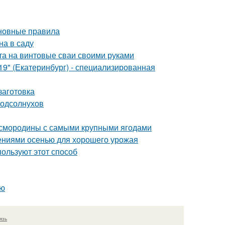
сновные правила
на в саду
а на винтовые сваи своими руками
" (Екатеринбург) - специализированная
заготовка
подсолнухов
й смородины с самыми крупными ягодами
ениями осенью для хорошего урожая
пользуют этот способ
ью
язь