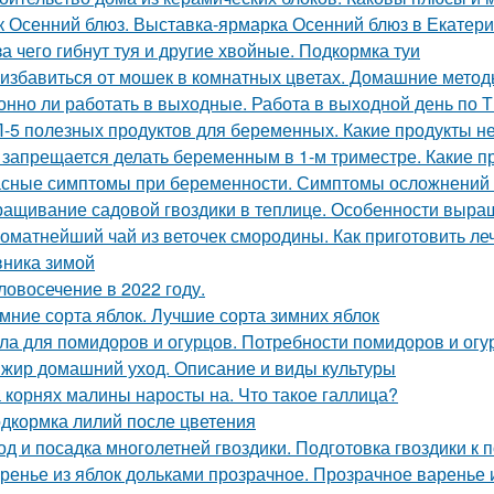
к Осенний блюз. Выставка-ярмарка Осенний блюз в Екатери
за чего гибнут туя и другие хвойные. Подкормка туи
 избавиться от мошек в комнатных цветах. Домашние мето
онно ли работать в выходные. Работа в выходной день по 
-5 полезных продуктов для беременных. Какие продукты 
 запрещается делать беременным в 1-м триместре. Какие п
сные симптомы при беременности. Симптомы осложнений
ащивание садовой гвоздики в теплице. Особенности выр
оматнейший чай из веточек смородины. Как приготовить ле
ника зимой
ловосечение в 2022 году.
мние сорта яблок. Лучшие сорта зимних яблок
ла для помидоров и огурцов. Потребности помидоров и огу
жир домашний уход. Описание и виды культуры
 корнях малины наросты на. Что такое галлица?
дкормка лилий после цветения
од и посадка многолетней гвоздики. Подготовка гвоздики к п
ренье из яблок дольками прозрачное. Прозрачное варенье 