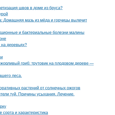
етизация швов в доме из бруса?
урой
са: Домашняя мазь из мёда и горчицы вылечит
екционные и бактериальные болезни малины
оне
ы на деревьях?
ии
ожорливый гриб: трутовик на плодовом дереве —
ашего леса.
оративных растений от солнечных ожогов
ители туй. Причины усыхания. Лечение.
рку
 сорта и характеристика