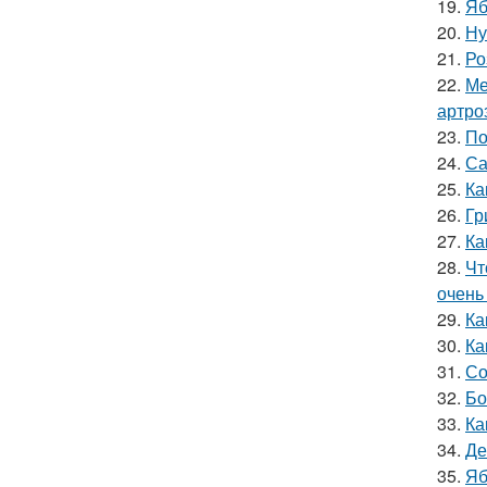
19.
Яб
20.
Ну
21.
Ро
22.
Ме
артро
23.
По
24.
Са
25.
Ка
26.
Гр
27.
Ка
28.
Чт
очень
29.
Ка
30.
Ка
31.
Со
32.
Бо
33.
Ка
34.
Де
35.
Яб