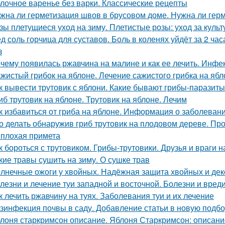
лочное варенье без варки. Классические рецепты
жна ли герметизация швов в брусовом доме. Нужна ли герм
зы плетущиеся уход на зиму. Плетистые розы: уход за культ
д соль горчица для суставов. Боль в коленях уйдёт за 2 ча
з
чему появилась ржавчина на малине и как ее лечить. Инф
жистый грибок на яблоне. Лечение сажистого грибка на ябл
к вывести трутовик с яблони. Какие бывают грибы-паразит
иб трутовик на яблоне. Трутовик на яблоне. Лечим
к избавиться от гриба на яблоне. Информация о заболеван
о делать обнаружив гриб трутовик на плодовом дереве. Пр
 плохая примета
к бороться с трутовиком. Грибы-трутовики. Друзья и враги н
кие травы сушить на зиму. О сушке трав
лнечные ожоги у хвойных. Надёжная защита хвойных и дек
лезни и лечение туи западной и восточной. Болезни и вред
к лечить ржавчину на туях. Заболевания туи и их лечение
зинфекция почвы в саду. Добавление статьи в новую подбо
лоня старкримсон описание. Яблоня Старкримсон: описание