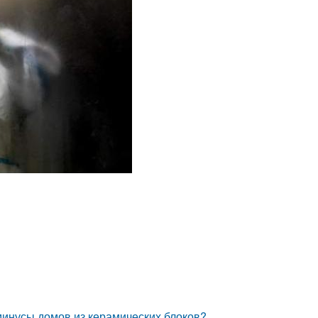
минусы домов из керамических блоков?