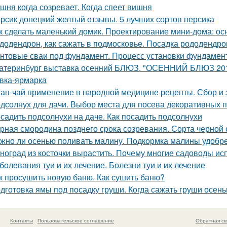
шня когда созревает. Когда спеет вишня
рсик донецкий желтый отзывы. 5 лучших сортов персика
к сделать маленький домик. Проектирование мини-дома: о
додендрон, как сажать в подмосковье. Посадка рододендро
нтовые сваи под фундамент. Процесс установки фундамент
атеринбург выставка осенний БЛЮЗ. "ОСЕННИЙ БЛЮЗ 2019
вка-ярмарка
ан-чай применение в народной медицине рецепты. Сбор и 
дсолнух для дачи. Выбор места для посева декоративных 
садить подсолнухи на даче. Как посадить подсолнухи
рная смородина позднего срока созревания. Сорта черно
жно ли осенью поливать малину. Подкормка малины удобр
ноград из косточки вырастить. Почему многие садоводы ис
болевания туи и их лечение. Болезни туи и их лечение
к просушить новую баню. Как сушить баню?
дготовка ямы под посадку груши. Когда сажать груши осен
Контакты
Пользовательское соглашение
Обратная св