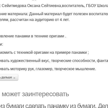
: Сейитмедова Оксана Сейтиевна,воспитатель, ГБОУ Шко
ние материала: Данный материал будет полезен воспитате
елям, рассчитан на аудиторию от 4 лет.
овление панамки в технике оригами .
и:
акомить с техникой оригами на примере панамки ;
вивать художественный вкус, творческие способности, фант
вивать моторику рук, глазомер, творческое мышление.
ь дальше →
 может заинтересовать
из бумаги сделать панамку из бумаги. Де