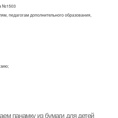
ла №1503
лям, педагогам дополнительного образования,
азию;
лаем панамку из бумаги для детей