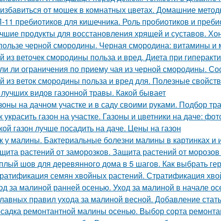
 избавиться от мошек в комнатных цветах. Домашние мето
-11 пребиотиков для кишечника. Роль пробиотиков и пребио
чшие продукты для восстановления хрящей и суставов. Хо
пользе черной смородины. Черная смородина: витамины и
й из веточек смородины польза и вред. Диета при гиперак
ли ли ограничения по приему чая из черной смородины. Со
й из веток смородины польза и вред для. Полезные свойст
 лучших видов газонной травы. Какой бывает
зоны на дачном участке и в саду своими руками. Подбор тр
к украсить газон на участке. Газоны и цветники на даче: ф
кой газон лучше посадить на даче. Цены на газон
к у малины. Бактериальные болезни малины в картинках и 
щита растений от заморозков. Защита растений от морозо
плый шов для деревянного дома в 5 шагов. Как выбрать ге
ратификация семян хвойных растений. Стратификация хво
од за малиной ранней осенью. Уход за малиной в начале ос
главных правил ухода за малиной весной. Добавление стат
садка ремонтантной малины осенью. Выбор сорта ремонт