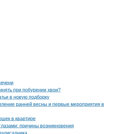
печени
ринять при побурении хвои?
атьи в новую подборку
упление ранней весны и первые мероприятия в
ошек в квартире
глазами: причины возникновения
 палисадника