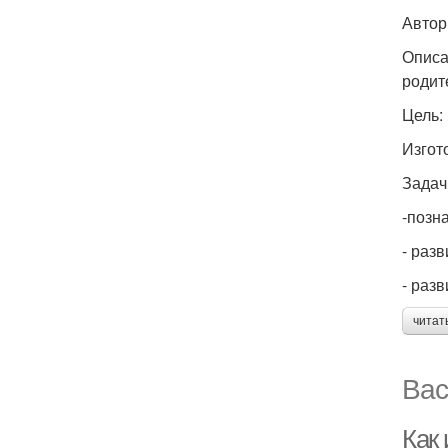
Автор
Описа
родит
Цель:
Изгот
Задач
-позн
- раз
- раз
читат
Вас
Как 