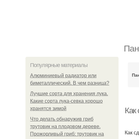
Пан
Популярные материалы
Па
Алюминиевый радиатор или
биметаллический. В чем разница?
Лучшие сорта для хранения лука.
Какие сорта лука-севка хорошо
хранятся зимой
Как 
Что делать обнаружив гриб
трутовик на плодовом дереве.
Как с
Прожорливый гриб: трутовик на