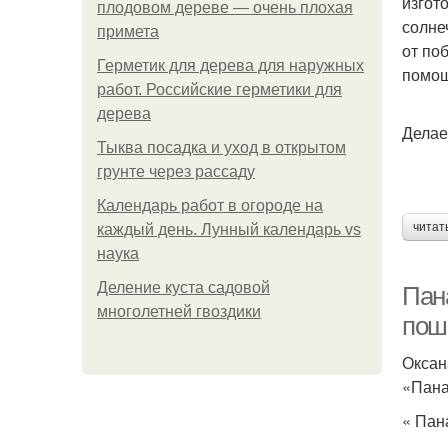
изгот
плодовом дереве — очень плохая
солне
примета
от по
Герметик для дерева для наружных
помо
работ. Российские герметики для
дерева
Делае
Тыква посадка и уход в открытом
грунте через рассаду
Календарь работ в огороде на
читат
каждый день. Лунный календарь vs
наука
Деление куста садовой
Пана
многолетней гвоздики
пош
Оксан
«Пана
« Пан