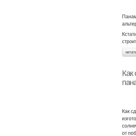
Панам
альте
Кстат
строи
читат
Как 
пан
Как с
изгот
солне
от по