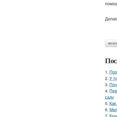
помо
Делае
читат
Пос
1.
Про
2.
У т
3.
Поч
4.
Пер
саду
5.
Как
6.
Мел
7.
Кра