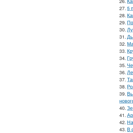
26.
Ка
27.
5 
28.
Ка
29.
По
30.
Лу
31.
Ды
32.
Ма
33.
Кр
34.
Гр
35.
Че
36.
Ле
37.
Та
38.
Ро
39.
Вы
новог
40.
Зе
41.
Ар
42.
На
43.
В 