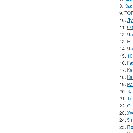
8.
Как
9.
ТОП
10.
Лу
11.
О 
12.
Ча
13.
Ес
14.
Ча
15.
10
16.
Га
17.
Ка
18.
Ка
19.
Ра
20.
За
21.
Те
22.
Ст
23.
Ух
24.
5 
25.
По