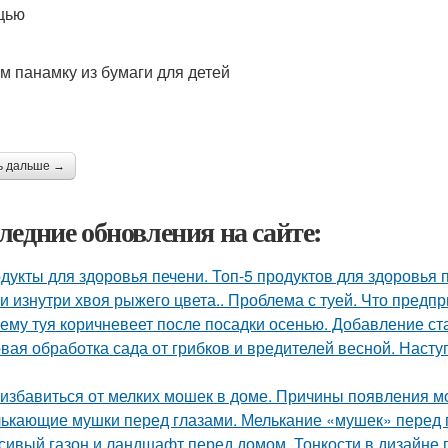
щью
м панамку из бумаги для детей
ь дальше →
ледние обновления на сайте:
дукты для здоровья печени. Топ-5 продуктов для здоровья 
уи изнутри хвоя рыжего цвета.. Проблема с туей. Что предп
ему туя коричневеет после посадки осенью. Добавление ст
вая обработка сада от грибков и вредителей весной. Наст
 избавиться от мелких мошек в доме. Причины появления м
ькающие мушки перед глазами. Мелькание «мушек» перед 
сивый газон и ландшафт перед домом. Тонкости в дизайне