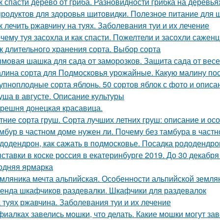
к спасти дерево от гриба. Разновидности грибка на деревья
продуктов для здоровья щитовидки. Полезное питание для
к лечить ржавчину на туях. Заболевания туи и их лечение
чему туя засохла и как спасти. Пожелтели и засохли саженц
к длительного хранения сорта. Выбор сорта
мовая шашка для сада от заморозков. Защита сада от вес
лина сорта для Подмосковья урожайные. Какую малину по
упноплодные сорта яблонь. 50 сортов яблок с фото и опис
уша в августе. Описание культуры
решня донецкая красавица.
тние сорта груш. Сорта лучших летних груш: описание и о
мбур в частном доме нужен ли. Почему без тамбура в частн
додендрон, как сажать в подмосковье. Посадка рододендро
ставки в коске россия в екатеринбурге 2019. До 30 декабр
одняя ярмарка
мляника мечта альпийская. Особенности альпийской земля
енда шкафчиков раздевалки. Шкафчики для раздевалок
 туях ржавчина. Заболевания туи и их лечение
фиалках завелись мошки, что делать. Какие мошки могут за