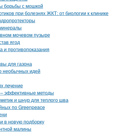
ды борьбы с мошкой
тиков при болезнях ЖКТ: от биологии к клинике
ндропротекторы
 минералы
тивном мочевом пузыре
став ягод
ва и противопоказания
авы для газона
ото необычных идей
их лечение
в – эффективные методы
рметик и шнур для теплого шва
йных по Greenpeace
ени
ьи в новую подборку
антной малины