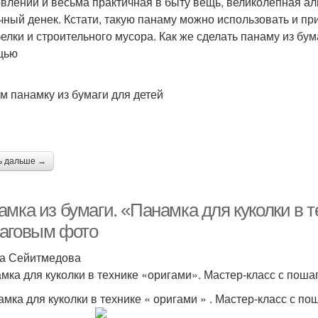
овлении и весьма практичная в быту вещь, великолепная ал
чный денек. Кстати, такую панаму можно использовать и пр
белки и строительного мусора. Как же сделать панаму из бум
щью
м панамку из бумаги для детей
ь дальше →
мка из бумаги. «Панамка для куколки в т
аговым фото
а Сейитмедова
мка для куколки в технике «оригами». Мастер-класс с пош
амка для куколки в технике « оригами » . Мастер-класс с п