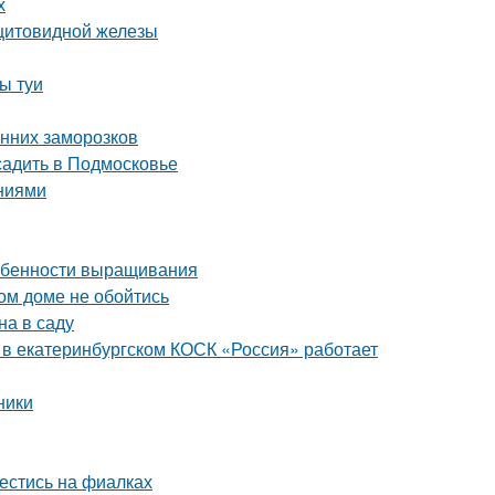
х
 щитовидной железы
ы туи
енних заморозков
садить в Подмосковье
аниями
собенности выращивания
ом доме не обойтись
на в саду
я в екатеринбургском КОСК «Россия» работает
ники
вестись на фиалках