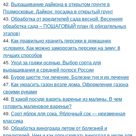
42.
Выращивание дайкона в открытом грунте в
Подмосковье. Дайкон: посадка в открытый грунт
43.
Обработка от вредителей сада весной. Весенняя
обработка сада – ПОШАГОВЫЙ план (6 обязательных
этапов)
44.
Как правильно хранить персики в домашних
условиях. Как можно заморозить персики на зиму: 8
лучших способов
45.
Уход за годжи осенью. Выбор сорта для
выращивания в средней полосе России
46.
Бурое шютте туи лечение. Болезни туи и их лечение
47.
Как украсить газон возле дома. Оформление газона
своими руками
48.
В какой посуде варить варенье из малины. В чем
готовить малиновое варенье?
49.
Сорт яблок для сока. Яблочный сок — неизменная
классика
50.
Обработка винограда летом от болезней и
вредителей. Чем и как опрыскивать виноград в июле для