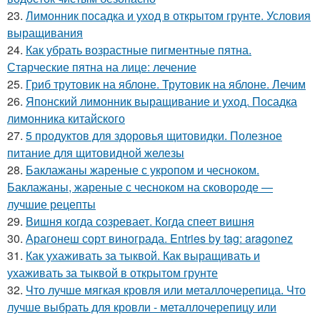
23.
Лимонник посадка и уход в открытом грунте. Условия
выращивания
24.
Как убрать возрастные пигментные пятна.
Старческие пятна на лице: лечение
25.
Гриб трутовик на яблоне. Трутовик на яблоне. Лечим
26.
Японский лимонник выращивание и уход. Посадка
лимонника китайского
27.
5 продуктов для здоровья щитовидки. Полезное
питание для щитовидной железы
28.
Баклажаны жареные с укропом и чесноком.
Баклажаны, жареные с чесноком на сковороде —
лучшие рецепты
29.
Вишня когда созревает. Когда спеет вишня
30.
Арагонеш сорт винограда. Entries by tag: aragonez
31.
Как ухаживать за тыквой. Как выращивать и
ухаживать за тыквой в открытом грунте
32.
Что лучше мягкая кровля или металлочерепица. Что
лучше выбрать для кровли - металлочерепицу или