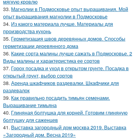
мягкую кровлю
33.
Магнолии в Подмосковье опыт выращивания. Мой
опыт выращивания магнолии в Подмосковье
34.
Из какого материала лучше. Материалы для
производства кухонь
35.
Герметизация швов деревянных домов. Способы
герметизации деревянного дома
36.
Какие сорта малины лучше сажать в Подмосковье. 2
Виды малины и характеристика ее сортов
37.
Горох посадка и уход в открытом грунте. Посадка в
открытый грунт, выбор сортов
38.
Аренда шкафчиков раздевалки. Шкафчики для
раздевалок
39.
Как правильно посадить тимьян семенами.
Выращивание тимьяна
40.
Глиняная болтушка для корней. Готовим глиняную
болтушку для саженцев
41.
Выставка загородный дом москва 2019. Выставка
«Загородный дом. Весна 2019»