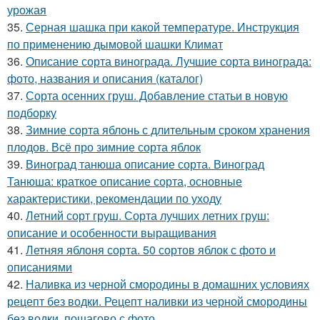
урожая
35.
Серная шашка при какой температуре. Инструкция
по применению дымовой шашки Климат
36.
Описание сорта винограда. Лучшие сорта винограда:
фото, названия и описания (каталог)
37.
Сорта осенних груш. Добавление статьи в новую
подборку
38.
Зимние сорта яблонь с длительным сроком хранения
плодов. Всё про зимние сорта яблок
39.
Виноград танюша описание сорта. Виноград
Танюша: краткое описание сорта, основные
характеристики, рекомендации по уходу
40.
Летний сорт груш. Сорта лучших летних груш:
описание и особенности выращивания
41.
Летняя яблоня сорта. 50 сортов яблок с фото и
описаниями
42.
Наливка из черной смородины в домашних условиях
рецепт без водки. Рецепт наливки из черной смородины
без водки, пошагово с фото