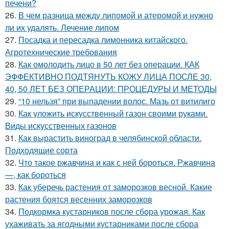
печени?
26.
В чем разница между липомой и атеромой и нужно
ли их удалять. Лечение липом
27.
Посадка и пересадка лимонника китайского.
Агротехнические требования
28.
Как омолодить лицо в 50 лет без операции. КАК
ЭФФЕКТИВНО ПОДТЯНУТЬ КОЖУ ЛИЦА ПОСЛЕ 30,
40, 50 ЛЕТ БЕЗ ОПЕРАЦИИ: ПРОЦЕДУРЫ И МЕТОДЫ
29.
“10 нельзя” при выпадении волос. Мазь от витилиго
30.
Как уложить искусственный газон своими руками.
Виды искусственных газонов
31.
Как вырастить виноград в челябинской области.
Подходящие сорта
32.
Что такое ржавчина и как с ней бороться. Ржавчина
—, как бороться
33.
Как уберечь растения от заморозков весной. Какие
растения боятся весенних заморозков
34.
Подкормка кустарников после сбора урожая. Как
ухаживать за ягодными кустарниками после сбора