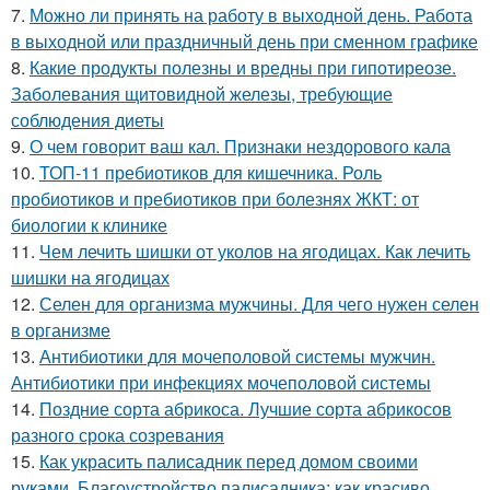
7.
Можно ли принять на работу в выходной день. Работа
в выходной или праздничный день при сменном графике
8.
Какие продукты полезны и вредны при гипотиреозе.
Заболевания щитовидной железы, требующие
соблюдения диеты
9.
О чем говорит ваш кал. Признаки нездорового кала
10.
ТОП-11 пребиотиков для кишечника. Роль
пробиотиков и пребиотиков при болезнях ЖКТ: от
биологии к клинике
11.
Чем лечить шишки от уколов на ягодицах. Как лечить
шишки на ягодицах
12.
Селен для организма мужчины. Для чего нужен селен
в организме
13.
Антибиотики для мочеполовой системы мужчин.
Антибиотики при инфекциях мочеполовой системы
14.
Поздние сорта абрикоса. Лучшие сорта абрикосов
разного срока созревания
15.
Как украсить палисадник перед домом своими
руками. Благоустройство палисадника: как красиво