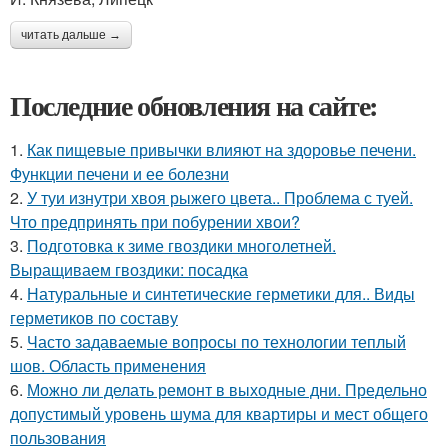
читать дальше →
Последние обновления на сайте:
1.
Как пищевые привычки влияют на здоровье печени.
Функции печени и ее болезни
2.
У туи изнутри хвоя рыжего цвета.. Проблема с туей.
Что предпринять при побурении хвои?
3.
Подготовка к зиме гвоздики многолетней.
Выращиваем гвоздики: посадка
4.
Натуральные и синтетические герметики для.. Виды
герметиков по составу
5.
Часто задаваемые вопросы по технологии теплый
шов. Область применения
6.
Можно ли делать ремонт в выходные дни. Предельно
допустимый уровень шума для квартиры и мест общего
пользования