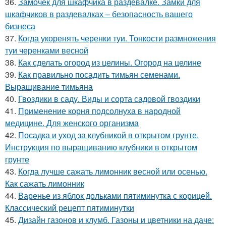
36.
Замочек для шкафчика в раздевалке. Замки для
шкафчиков в раздевалках – безопасность вашего
бизнеса
37.
Когда укоренять черенки туи. Тонкости размножения
туи черенками весной
38.
Как сделать огород из целины. Огород на целине
39.
Как правильно посадить тимьян семенами.
Выращивание тимьяна
40.
Гвоздики в саду. Виды и сорта садовой гвоздики
41.
Применение корня подсолнуха в народной
медицине. Для женского организма
42.
Посадка и уход за клубникой в открытом грунте.
Инструкция по выращиванию клубники в открытом
грунте
43.
Когда лучше сажать лимонник весной или осенью.
Как сажать лимонник
44.
Варенье из яблок дольками пятиминутка с корицей.
Классический рецепт пятиминутки
45.
Дизайн газонов и клумб. Газоны и цветники на даче: