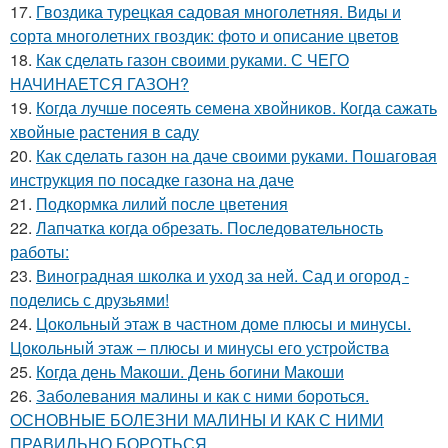
17.
Гвоздика турецкая садовая многолетняя. Виды и
сорта многолетних гвоздик: фото и описание цветов
18.
Как сделать газон своими руками. С ЧЕГО
НАЧИНАЕТСЯ ГАЗОН?
19.
Когда лучше посеять семена хвойников. Когда сажать
хвойные растения в саду
20.
Как сделать газон на даче своими руками. Пошаговая
инструкция по посадке газона на даче
21.
Подкормка лилий после цветения
22.
Лапчатка когда обрезать. Последовательность
работы:
23.
Виноградная школка и уход за ней. Сад и огород -
поделись с друзьями!
24.
Цокольный этаж в частном доме плюсы и минусы.
Цокольный этаж – плюсы и минусы его устройства
25.
Когда день Макоши. День богини Макоши
26.
Заболевания малины и как с ними бороться.
ОСНОВНЫЕ БОЛЕЗНИ МАЛИНЫ И КАК С НИМИ
ПРАВИЛЬНО БОРОТЬСЯ