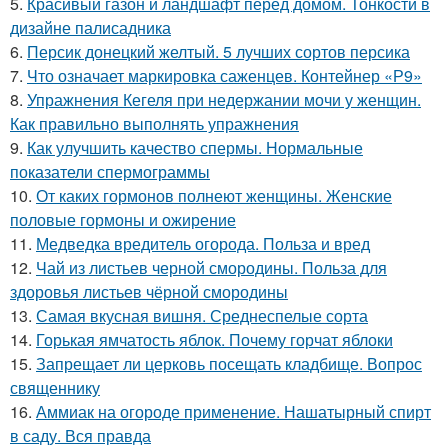
5.
Красивый газон и ландшафт перед домом. Тонкости в
дизайне палисадника
6.
Персик донецкий желтый. 5 лучших сортов персика
7.
Что означает маркировка саженцев. Контейнер «Р9»
8.
Упражнения Кегеля при недержании мочи у женщин.
Как правильно выполнять упражнения
9.
Как улучшить качество спермы. Нормальные
показатели спермограммы
10.
От каких гормонов полнеют женщины. Женские
половые гормоны и ожирение
11.
Медведка вредитель огорода. Польза и вред
12.
Чай из листьев черной смородины. Польза для
здоровья листьев чёрной смородины
13.
Самая вкусная вишня. Среднеспелые сорта
14.
Горькая ямчатость яблок. Почему горчат яблоки
15.
Запрещает ли церковь посещать кладбище. Вопрос
священнику
16.
Аммиак на огороде применение. Нашатырный спирт
в саду. Вся правда