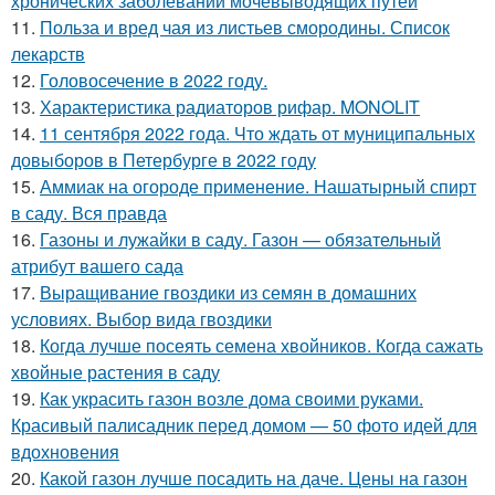
хронических заболеваний мочевыводящих путей
11.
Польза и вред чая из листьев смородины. Список
лекарств
12.
Головосечение в 2022 году.
13.
Характеристика радиаторов рифар. MONOLIT
14.
11 сентября 2022 года. Что ждать от муниципальных
довыборов в Петербурге в 2022 году
15.
Аммиак на огороде применение. Нашатырный спирт
в саду. Вся правда
16.
Газоны и лужайки в саду. Газон — обязательный
атрибут вашего сада
17.
Выращивание гвоздики из семян в домашних
условиях. Выбор вида гвоздики
18.
Когда лучше посеять семена хвойников. Когда сажать
хвойные растения в саду
19.
Как украсить газон возле дома своими руками.
Красивый палисадник перед домом — 50 фото идей для
вдохновения
20.
Какой газон лучше посадить на даче. Цены на газон