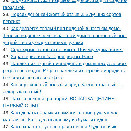
38.
Как ухаживать за гвоздикой садовой. Уход за садовой
гвоздикой
39.
Персик донецкий желтый отзывы. 5 лучших сортов
персика
40.
Как делается теплый пол водяной в частном доме.
Теплые водяные полы в частном доме на бетонный пол:
устройство и укладка своими руками
41.
Сорт хурмы которая не вяжет. Почему хурма вяжет
42.
Характеристики батареи рифар. Base
43.
Наливка из черной смородины в домашних условиях
рецепт без водки. Рецепт наливки из черной смородины
без водки, пошагово с фото
44.
Клевер сушеный польза и вред. Клевер красный —
лекарь классный!
45.
Пахота целины трактором. ВСПАШКА ЦЕЛИНЫ –
ПЕРВЫЙ ОПЫТ
46.
Как сделать панаму из бумаги своими руками для
мальчиков. Как сделать панаму из бумаги видео
47.
Как сохранить куст перца до весны. Чудо-перчик