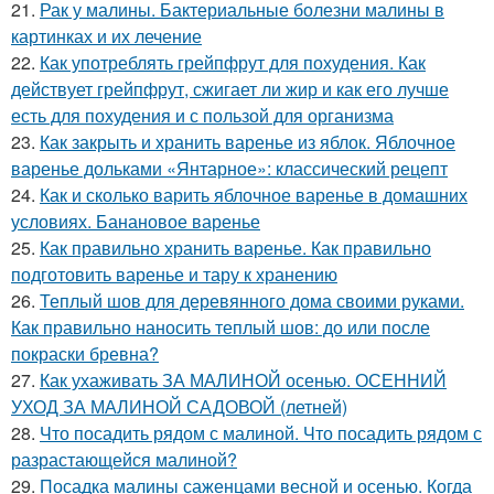
21.
Рак у малины. Бактериальные болезни малины в
картинках и их лечение
22.
Как употреблять грейпфрут для похудения. Как
действует грейпфрут, сжигает ли жир и как его лучше
есть для похудения и с пользой для организма
23.
Как закрыть и хранить варенье из яблок. Яблочное
варенье дольками «Янтарное»: классический рецепт
24.
Как и сколько варить яблочное варенье в домашних
условиях. Банановое варенье
25.
Как правильно хранить варенье. Как правильно
подготовить варенье и тару к хранению
26.
Теплый шов для деревянного дома своими руками.
Как правильно наносить теплый шов: до или после
покраски бревна?
27.
Как ухаживать ЗА МАЛИНОЙ осенью. ОСЕННИЙ
УХОД ЗА МАЛИНОЙ САДОВОЙ (летней)
28.
Что посадить рядом с малиной. Что посадить рядом с
разрастающейся малиной?
29.
Посадка малины саженцами весной и осенью. Когда