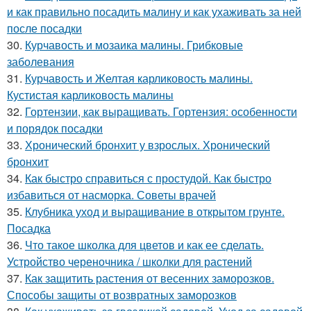
и как правильно посадить малину и как ухаживать за ней
после посадки
30.
Курчавость и мозаика малины. Грибковые
заболевания
31.
Курчавость и Желтая карликовость малины.
Кустистая карликовость малины
32.
Гортензии, как выращивать. Гортензия: особенности
и порядок посадки
33.
Хронический бронхит у взрослых. Хронический
бронхит
34.
Как быстро справиться с простудой. Как быстро
избавиться от насморка. Советы врачей
35.
Клубника уход и выращивание в открытом грунте.
Посадка
36.
Что такое школка для цветов и как ее сделать.
Устройство череночника / школки для растений
37.
Как защитить растения от весенних заморозков.
Способы защиты от возвратных заморозков