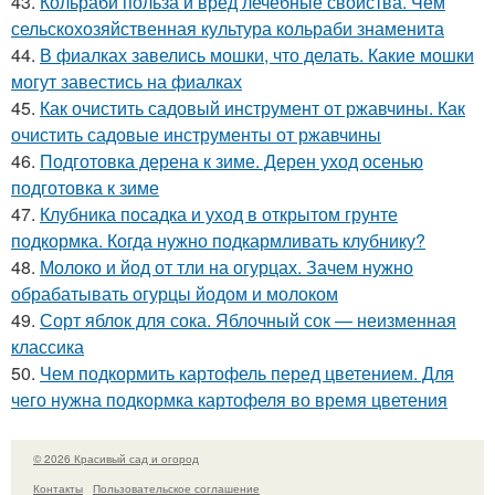
43.
Кольраби польза и вред лечебные свойства. Чем
сельскохозяйственная культура кольраби знаменита
44.
В фиалках завелись мошки, что делать. Какие мошки
могут завестись на фиалках
45.
Как очистить садовый инструмент от ржавчины. Как
очистить садовые инструменты от ржавчины
46.
Подготовка дерена к зиме. Дерен уход осенью
подготовка к зиме
47.
Клубника посадка и уход в открытом грунте
подкормка. Когда нужно подкармливать клубнику?
48.
Молоко и йод от тли на огурцах. Зачем нужно
обрабатывать огурцы йодом и молоком
49.
Сорт яблок для сока. Яблочный сок — неизменная
классика
50.
Чем подкормить картофель перед цветением. Для
чего нужна подкормка картофеля во время цветения
© 2026 Красивый сад и огород
Контакты
Пользовательское соглашение