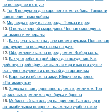
не вошедшие в отпуск
8.
Топ-5 продуктов для хорошего гемоглобина. Тонкости
повышения гемоглобина
9.
Медведка вредитель огорода. Польза и вред
10.
О пользе черной смородины. Черная смородина:
витамины и минералы
11.
Как сделать газон на даче своими руками. Пошаговая
инструкция по посадке газона на даче
12.
Оформление газона перед домом. Выбор сорта
13.
Как употреблять грейпфрут для похудения. Как
действует грейпфрут, сжигает ли жир и как его лучше
есть для похудения и с пользой для организма
14.
Варенье из яблок на зиму. Яблочное варенье
«Пятиминутка»
15.
Заделка швов деревянного дома герметиком. Топ
акриловых герметиков для бруса и бревна
16.
Мобильный газгольдер на прицепе. Газгольдер в
автомобильном прицепе – насколько удобно такое