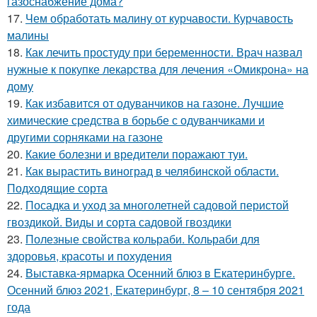
газоснабжение дома?
17.
Чем обработать малину от курчавости. Курчавость
малины
18.
Как лечить простуду при беременности. Врач назвал
нужные к покупке лекарства для лечения «Омикрона» на
дому
19.
Как избавится от одуванчиков на газоне. Лучшие
химические средства в борьбе с одуванчиками и
другими сорняками на газоне
20.
Какие болезни и вредители поражают туи.
21.
Как вырастить виноград в челябинской области.
Подходящие сорта
22.
Посадка и уход за многолетней садовой перистой
гвоздикой. Виды и сорта садовой гвоздики
23.
Полезные свойства кольраби. Кольраби для
здоровья, красоты и похудения
24.
Выставка-ярмарка Осенний блюз в Екатеринбурге.
Осенний блюз 2021, Екатеринбург, 8 – 10 сентября 2021
года