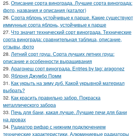
25.
Описание сорта винограда. Лучшие сорта винограда:
фото, названия и описания (каталог)
26.
Сорта яблонь устойчивые к парше. Какие существуют
иммунные сорта яблонь, устойчивые к парше
27.
Что значит технический сорт винограда. Технические
сорта винограда: сравнительная таблица, описание,
отзывы, фото
28.
Летний сорт груш. Сорта лучших летних груш:
описание и особенности выращивания
29.
Арагонеш сорт винограда. Entries by tag: aragonez
30.
Яблоня Джумбо Помм
31.
Как укрыть на зиму дуб. Какой укрывной материал
выбрать?
32.
Как красить правильно забор. Покраска
металлического забора
33.
Печь для бани, какая лучше. Лучшие печи для бани
на дровах
34.
Радиатор рифар с нижним подключением
технические характеристики. Алюминиевые радиаторы