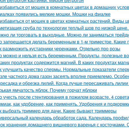
он Ветрогон картинки. Мирон Ветрогон
 избавиться от мошек в комнатных цветах в домашних усло
иалках появились мелкие мошки. Мошки на фиалке
 избавиться от мошек в цветах комнатных растений. Виды 
метизация сруба по технологии теплый шов по низкой цене
жно ли торговать в выходные. Можно ли заниматься трейд
о запрещается делать беременным в 1-м триместре. Какие
к размножить кустарники черенками. Отдельно про розы
о можно и нельзя есть беременным. Продукты, полезные в
каких продуктах содержится магний. В каких продуктах маг
к улучшить качество спермы. Нормальные показатели спе
зле частного дома газон засеять вполне приемлемо. Особе
ресадка и обрезка лилий. Когда лучше пересаживать лилии
рькая ямчатость яблок. Почему горчат яблоки
о учесть после стентирования в пожилом возрасте. 4 совет
миак, как удобрение, как применять. Удобрения и подкормк
к выбрать триммер для дачи. Какие бывают триммеры
иверсальный календарь обработок сада. Календарь профил
ок хранения домашнего вишневого варенья с косточками. С