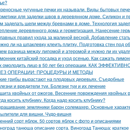
ье?
реносные чугунные печки их называли. Виды бытовых печей
рметики для заделки швов в деревянном доме. Силикон и п
м заделать щели между бревнами в доме. Технология задел
епление деревянного дома и герметизация. Нанесение гер
главных правил ухода за малиной весной. Добавление стат
жно ли на шпаклевку клеить плитку. Подготовка стен под о
чем разница между липомой и атеромой и нужно ли их удал
монник китайский посадка и уход осенью. Как сажать лимо
к омолодить лицо в 50 лет без операции. КАК ЭФФЕКТИ
БЕЗ ОПЕРАЦИИ: ПРОЦЕДУРЫ И МЕТОДЫ
кие грибы вырастают на плодовых деревьях. Съедобные
лезни и вредители туи. Болезни туи и их лечение
щита хвойных от ожогов. Весенние повреждения хвойных р
гда косить клубнику. Когда надо косить клубнику?
ращивание земляники барон солемахер. Основные характ
ылители для вишни. Чудо-вишня
енний сорт яблок. 50 сортов яблок с фото и описаниями
ноград танюша описание сорта. Виноград Танюша: краткое 