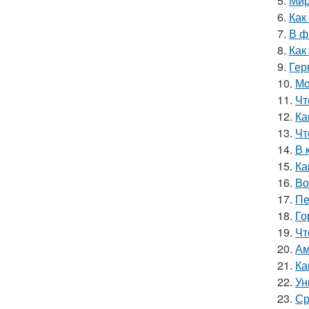
5.
Мир
6.
Как
7.
В ф
8.
Как
9.
Гер
10.
Мо
11.
Чт
12.
Ка
13.
Чт
14.
В 
15.
Ка
16.
Во
17.
Пе
18.
Го
19.
Чт
20.
Ам
21.
Ка
22.
Ун
23.
Ср