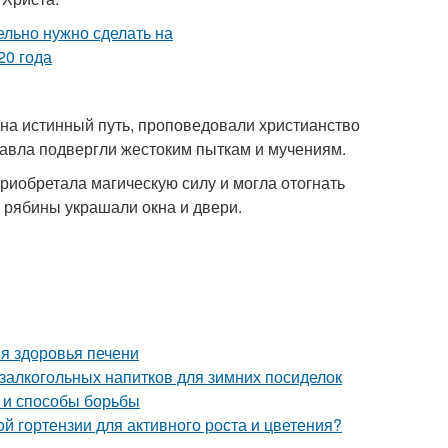
 на истинный путь, проповедовали христианство
Павла подвергли жестоким пыткам и мучениям.
приобретала магическую силу и могла отогнать
и рябины украшали окна и двери.
я здоровья печени
залкогольных напитков для зимних посиделок
ы и способы борьбы
й гортензии для активного роста и цветения?