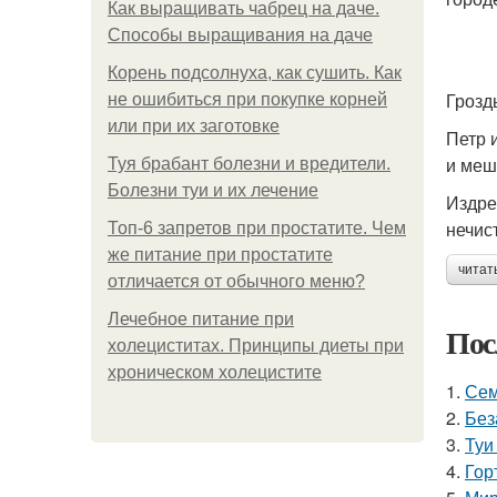
Как выращивать чабрец на даче.
Способы выращивания на даче
Корень подсолнуха, как сушить. Как
Грозд
не ошибиться при покупке корней
или при их заготовке
Петр 
и меш
Туя брабант болезни и вредители.
Болезни туи и их лечение
Издре
нечис
Топ-6 запретов при простатите. Чем
же питание при простатите
читат
отличается от обычного меню?
Лечебное питание при
Пос
холециститах. Принципы диеты при
хроническом холецистите
1.
Сем
2.
Без
3.
Туи
4.
Гор