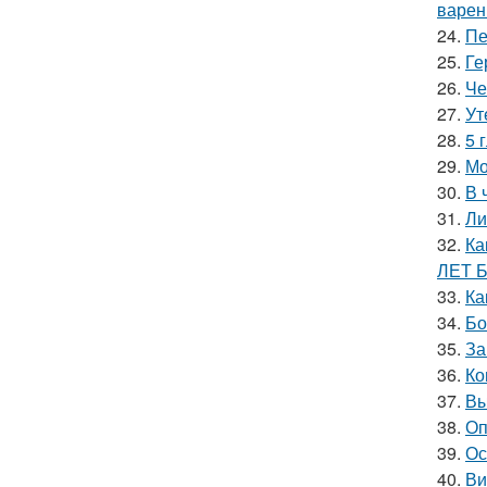
варен
24.
Пе
25.
Ге
26.
Че
27.
Ут
28.
5 
29.
Мо
30.
В 
31.
Ли
32.
Ка
ЛЕТ 
33.
Ка
34.
Бо
35.
За
36.
Ко
37.
Вы
38.
Оп
39.
Ос
40.
Ви