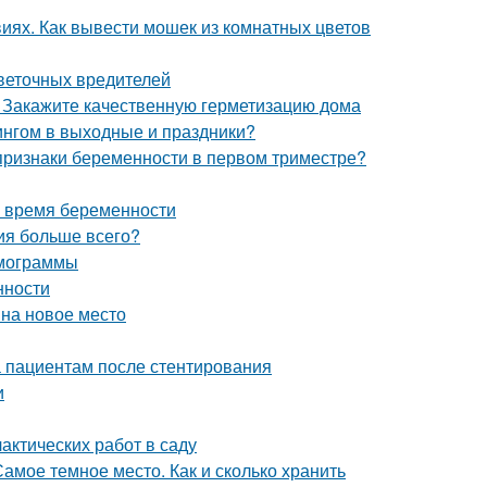
виях. Как вывести мошек из комнатных цветов
цветочных вредителей
. Закажите качественную герметизацию дома
ингом в выходные и праздники?
 признаки беременности в первом триместре?
о время беременности
ния больше всего?
рмограммы
нности
 на новое место
а пациентам после стентирования
и
актических работ в саду
амое темное место. Как и сколько хранить