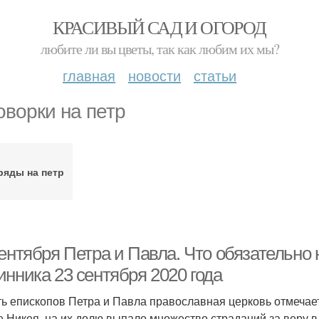
КРАСИВЫЙ САД И ОГОРОД
любите ли вы цветы, так как любим их мы?
главная
новости
статьи
оворки на петр
ряды на петр
ентября Петра и Павла. Что обязательно 
инника 23 сентября 2020 года
ь епископов Петра и Павла православная церковь отмечает
е Никея, на их долю выпало множество страданий за веру в