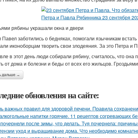
ьями рябины украшали окна и двери
и Павел заботились о бедняках, помогали язычникам встать
али иконоборцам творить свои злодеяния. За это Петра и 
вле в этот день люди собирали рябину, считалось, что она 
ть от дома и болезни и беды от всех его жильцов. Гроздьям
ь дальше →
ледние обновления на сайте:
ь важных правил для здоровой печени. Правила сохранени
алкогольные напитки горячие. 11 рецептов согревающих бе
 почернели после зимы, что делать. Туя почернела: причин
тензии уход и выращивание дома. Что необходимо комнатно