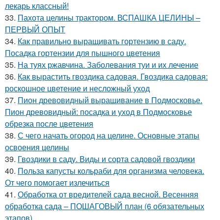
лекарь классный!
33.
Пахота целины трактором. ВСПАШКА ЦЕЛИНЫ –
ПЕРВЫЙ ОПЫТ
34.
Как правильно выращивать гортензию в саду.
Посадка гортензии для пышного цветения
35.
На туях ржавчина. Заболевания туи и их лечение
36.
Как вырастить гвоздика садовая. Гвоздика садовая:
роскошное цветение и несложный уход
37.
Пион древовидный выращивание в Подмосковье.
Пион древовидный: посадка и уход в Подмосковье
обрезка после цветения
38.
С чего начать огород на целине. Основные этапы
освоения целины
39.
Гвоздики в саду. Виды и сорта садовой гвоздики
40.
Польза капусты кольраби для организма человека.
От чего помогает излечиться
41.
Обработка от вредителей сада весной. Весенняя
обработка сада – ПОШАГОВЫЙ план (6 обязательных
этапов)