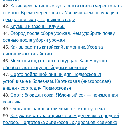
42.
Какие декоративные кустарники можно черенковать
осенью. Время черенковать. Увеличиваем популяцию
декоративных кустарников в саду
43.
Клумбы и газоны. Клумбы
44.
Огород после сбора урожая. Чем удобрить почву
осенью после уборки урожая
45.
Как вырастить китайский лимонник. Уход за
лимонником китайским
46.
Молоко и йод от тли на огурцах. Зачем нужно
обрабатывать огурцы йодом и молоком
47.
Сорта войлочной вишни для Подмосковья
устойчивые к болезням. Карликовая (низкорослая)
вишня - сорта для Подмосковья
48.
Сорт яблок для сока. Яблочный сок — неизменная
классика
49.
Описание павловский лимон. Секрет успеха
50.
Как ухаживать за абрикосовым деревом в средней
полосе. Подготовка абрикосовых деревьев к зимовке