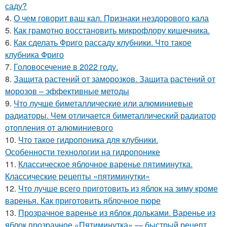
саду?
4.
О чем говорит ваш кал. Признаки нездорового кала
5.
Как грамотно восстановить микрофлору кишечника.
6.
Как сделать Фриго рассаду клубники. Что такое
клубника Фриго
7.
Головосечение в 2022 году.
8.
Защита растений от заморозков. Защита растений от
морозов – эффективные методы
9.
Что лучше биметаллические или алюминиевые
радиаторы. Чем отличается биметаллический радиатор
отопления от алюминиевого
10.
Что такое гидропоника для клубники.
Особенности технологии на гидропонике
11.
Классическое яблочное варенье пятиминутка.
Классические рецепты «пятиминутки»
12.
Что лучше всего приготовить из яблок на зиму кроме
варенья. Как приготовить яблочное пюре
13.
Прозрачное варенье из яблок дольками. Варенье из
яблок прозрачное «Пятиминутка» — быстрый рецепт