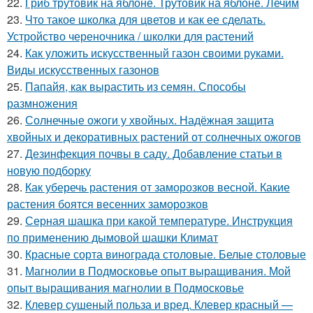
22.
Гриб трутовик на яблоне. Трутовик на яблоне. Лечим
23.
Что такое школка для цветов и как ее сделать.
Устройство череночника / школки для растений
24.
Как уложить искусственный газон своими руками.
Виды искусственных газонов
25.
Папайя, как вырастить из семян. Способы
размножения
26.
Солнечные ожоги у хвойных. Надёжная защита
хвойных и декоративных растений от солнечных ожогов
27.
Дезинфекция почвы в саду. Добавление статьи в
новую подборку
28.
Как уберечь растения от заморозков весной. Какие
растения боятся весенних заморозков
29.
Серная шашка при какой температуре. Инструкция
по применению дымовой шашки Климат
30.
Красные сорта винограда столовые. Белые столовые
31.
Магнолии в Подмосковье опыт выращивания. Мой
опыт выращивания магнолии в Подмосковье
32.
Клевер сушеный польза и вред. Клевер красный —