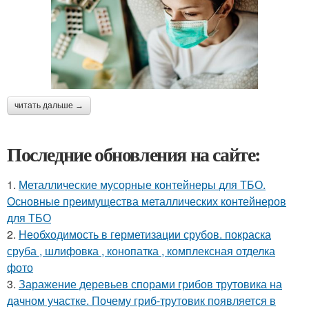
читать дальше →
Последние обновления на сайте:
1.
Металлические мусорные контейнеры для ТБО.
Основные преимущества металлических контейнеров
для ТБО
2.
Необходимость в герметизации срубов. покраска
сруба , шлифовка , конопатка , комплексная отделка
фото
3.
Заражение деревьев спорами грибов трутовика на
дачном участке. Почему гриб-трутовик появляется в