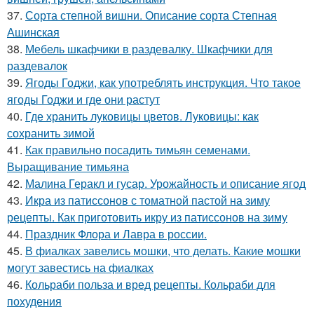
37.
Сорта степной вишни. Описание сорта Степная
Ашинская
38.
Мебель шкафчики в раздевалку. Шкафчики для
раздевалок
39.
Ягоды Годжи, как употреблять инструкция. Что такое
ягоды Годжи и где они растут
40.
Где хранить луковицы цветов. Луковицы: как
сохранить зимой
41.
Как правильно посадить тимьян семенами.
Выращивание тимьяна
42.
Малина Геракл и гусар. Урожайность и описание ягод
43.
Икра из патиссонов с томатной пастой на зиму
рецепты. Как приготовить икру из патиссонов на зиму
44.
Праздник Флора и Лавра в россии.
45.
В фиалках завелись мошки, что делать. Какие мошки
могут завестись на фиалках
46.
Кольраби польза и вред рецепты. Кольраби для
похудения