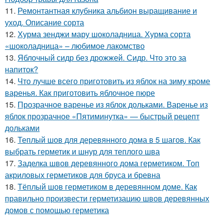
11.
Ремонтантная клубника альбион выращивание и
уход. Описание сорта
12.
Хурма зенджи мару шоколадница. Хурма сорта
«шоколадница» – любимое лакомство
13.
Яблочный сидр без дрожжей. Сидр. Что это за
напиток?
14.
Что лучше всего приготовить из яблок на зиму кроме
варенья. Как приготовить яблочное пюре
15.
Прозрачное варенье из яблок дольками. Варенье из
яблок прозрачное «Пятиминутка» — быстрый рецепт
дольками
16.
Теплый шов для деревянного дома в 5 шагов. Как
выбрать герметик и шнур для теплого шва
17.
Заделка швов деревянного дома герметиком. Топ
акриловых герметиков для бруса и бревна
18.
Тёплый шов герметиком в деревянном доме. Как
правильно произвести герметизацию швов деревянных
домов с помощью герметика