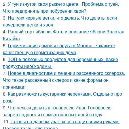
2.
У туи изнутри хвоя рыжего цвета.. Проблема с туей.
Что предпринять при побурении хвои?
3.
На туях черные ветки, что делать. Что делать, если
почернели ветки и хвоя
4.
Ранний сорт яблони. Фото и описание яблони Золотая
Китайка
5.
Герметизация домов из бруса в Москве. Закажите
качественную герметизацию дома
6.
ТОП-5 полезных продуктов для беременных. Какие
продукты необходимы
7.
Новое в диагностике и лечении рассеянного склероза.
Что такое рассеянный склероз и какие формы он
принимает
8.
Как размножить кустарники черенками. Отдельно про
розы
9.
Что нельзя делать в головосек. Иван Головосек:
запреты одного из самых опасных дней в году
10.
Газоны на дачном участке и в саду своими руками.
Подбор травы для газона