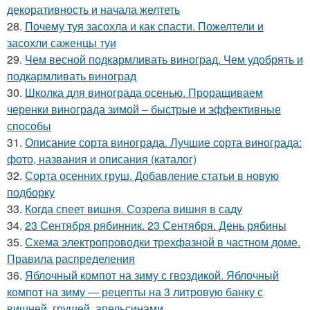
декоративность и начала желтеть
28.
Почему туя засохла и как спасти. Пожелтели и
засохли саженцы туи
29.
Чем весной подкармливать виноград. Чем удобрять и
подкармливать виноград
30.
Школка для винограда осенью. Проращиваем
черенки винограда зимой – быстрые и эффективные
способы
31.
Описание сорта винограда. Лучшие сорта винограда:
фото, названия и описания (каталог)
32.
Сорта осенних груш. Добавление статьи в новую
подборку
33.
Когда спеет вишня. Созрела вишня в саду
34.
23 Сентября рябинник. 23 Сентября. День рябины
35.
Схема электропроводки трехфазной в частном доме.
Правила распределения
36.
Яблочный компот на зиму с гвоздикой. Яблочный
компот на зиму — рецепты на 3 литровую банку с
вишней, грушей, апельсинами