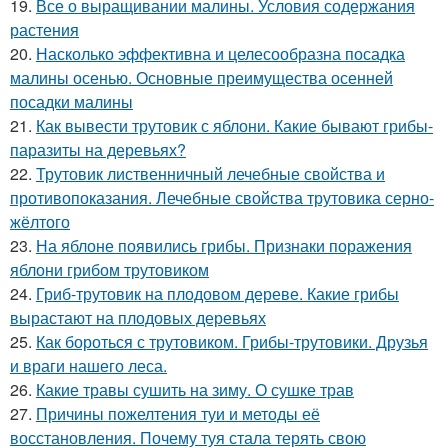
19.
Все о выращивании малины. Условия содержания
растения
20.
Насколько эффективна и целесообразна посадка
малины осенью. Основные преимущества осенней
посадки малины
21.
Как вывести трутовик с яблони. Какие бывают грибы-
паразиты на деревьях?
22.
Трутовик лиственничный лечебные свойства и
противопоказания. Лечебные свойства трутовика серно-
жёлтого
23.
На яблоне появились грибы. Признаки поражения
яблони грибом трутовиком
24.
Гриб-трутовик на плодовом дереве. Какие грибы
вырастают на плодовых деревьях
25.
Как бороться с трутовиком. Грибы-трутовики. Друзья
и враги нашего леса.
26.
Какие травы сушить на зиму. О сушке трав
27.
Причины пожелтения туи и методы её
восстановления. Почему туя стала терять свою