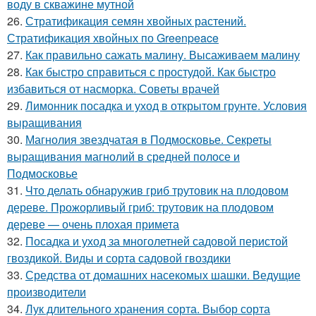
воду в скважине мутной
26.
Стратификация семян хвойных растений.
Стратификация хвойных по Greenpeace
27.
Как правильно сажать малину. Высаживаем малину
28.
Как быстро справиться с простудой. Как быстро
избавиться от насморка. Советы врачей
29.
Лимонник посадка и уход в открытом грунте. Условия
выращивания
30.
Магнолия звездчатая в Подмосковье. Секреты
выращивания магнолий в средней полосе и
Подмосковье
31.
Что делать обнаружив гриб трутовик на плодовом
дереве. Прожорливый гриб: трутовик на плодовом
дереве — очень плохая примета
32.
Посадка и уход за многолетней садовой перистой
гвоздикой. Виды и сорта садовой гвоздики
33.
Средства от домашних насекомых шашки. Ведущие
производители
34.
Лук длительного хранения сорта. Выбор сорта