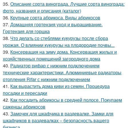
35.
Описание сорта винограда. Лучшие сорта винограда:
фото, названия и описания (каталог)
36.
Крупные сорта абрикоса. Виды абрикосов
37.
Домашняя гортензия уход и выращивание.
Гортензия для горшка
38.
Что делать со стеблями кукурузы после сбора
урожая. О влиянии кукурузы на плодородие почвы...
39.
Консервация на зиму дома. Консервация жилых и
хозяйственных помещений загородного дома
40.
Радиатор рифар с нижним подключением
технические характеристики. Алюминиевые радиаторы
отопления Rifar с нижним подключением
41.
Как вырастить дома киви из семян. Процедура
посадки и пересадки
42.
Как посадить абрикосы в средней полосе. Покупаем
саженцы абрикосов
43.
Замочек для шкафчика в раздевалке. Замки для
шкафчиков в раздевалках – безопасность вашего
бизнеса