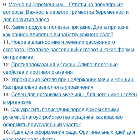
9.
Можно ли беременным… Ответы на популярные
вопросы. Важность первого триместра беременности
для развития плода
10.
Какие продукты полезны при акне. Диета при акне:
как рацион влияет на выработку кожного сала?
11.
Новое в диагностике и лечении рассеянного
склероза. Что такое рассеянный склероз и какие формы
он принимает
12.
Противопоказания у сливы. Слива: полезные
свойства и противопоказания
13.
Упражнения Кегеля при недержании мочи у женщин.
Как правильно выполнять упражнения
14.
Селен для организма мужчины. Для чего нужен селен
в организме
15.
Как украсить палисадник перед домом своими
руками. Благоустройство палисадника: как красиво
оформить приусадебный участок
16.
Идея для оформления сада. Оригинальных идей для
красивого сада (фото)