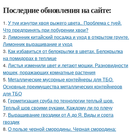
Последние обновления на сайте:
1.
У туи изнутри хвоя рыжего цвета.. Проблема с туей.
Что предпринять при побурении хвои?
2.
Лимонник китайский посадка и уход в открытом грунте.
Лимонник выращивание и уход
3.
Как избавиться от белокрылки в цветах. Белокрылка
на помидорах в теплице
4.
Листья изменили цвет и летают мошки. Разновидности
мошек, поражающих комнатные растения
5.
Металлические мусорные контейнеры для ТБО.
Основные преимущества металлических контейнеров
для ТБО
6.
Герметизация сруба по технологии теплый шов.
Теплый шов своими руками. Каждому ли по плечу
7.
Выращивание гвоздики от А до Я. Виды и сорта
гвоздик
8.
О пользе черной смородины. Черная смородина: