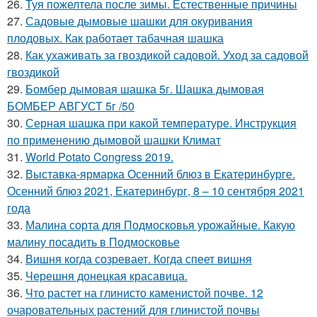
26.
Туя пожелтела после зимы. Естественные причины
27.
Садовые дымовые шашки для окуривания
плодовых. Как работает табачная шашка
28.
Как ухаживать за гвоздикой садовой. Уход за садовой
гвоздикой
29.
Бомбер дымовая шашка 5г. Шашка дымовая
БОМБЕР АВГУСТ 5г /50
30.
Серная шашка при какой температуре. Инструкция
по применению дымовой шашки Климат
31.
World Potato Congress 2019.
32.
Выставка-ярмарка Осенний блюз в Екатеринбурге.
Осенний блюз 2021, Екатеринбург, 8 – 10 сентября 2021
года
33.
Малина сорта для Подмосковья урожайные. Какую
малину посадить в Подмосковье
34.
Вишня когда созревает. Когда спеет вишня
35.
Черешня донецкая красавица.
36.
Что растет на глинисто каменистой почве. 12
очаровательных растений для глинистой почвы