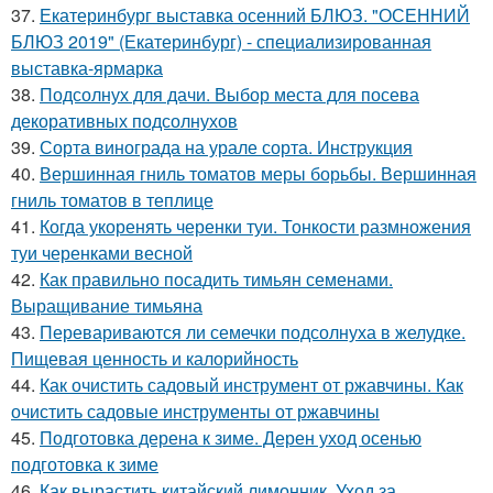
37.
Екатеринбург выставка осенний БЛЮЗ. "ОСЕННИЙ
БЛЮЗ 2019" (Екатеринбург) - специализированная
выставка-ярмарка
38.
Подсолнух для дачи. Выбор места для посева
декоративных подсолнухов
39.
Сорта винограда на урале сорта. Инструкция
40.
Вершинная гниль томатов меры борьбы. Вершинная
гниль томатов в теплице
41.
Когда укоренять черенки туи. Тонкости размножения
туи черенками весной
42.
Как правильно посадить тимьян семенами.
Выращивание тимьяна
43.
Перевариваются ли семечки подсолнуха в желудке.
Пищевая ценность и калорийность
44.
Как очистить садовый инструмент от ржавчины. Как
очистить садовые инструменты от ржавчины
45.
Подготовка дерена к зиме. Дерен уход осенью
подготовка к зиме
46.
Как вырастить китайский лимонник. Уход за