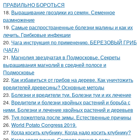
ПРАВИЛЬНО БОРОТЬСЯ
18.
Выращивание гвоздики из семян. Семенное
размножение
19.
Самые распространенные болезни малины и как их
лечить. Грибковые инфекции
20.
Чага инструкция по применению. БЕРЕЗОВЫЙ ГРИБ
(ЧАГА)
21.
Магнолия звездчатая в Подмосковье. Секреты
выращивания магнолий в средней полосе и
Подмосковье
22.
Как избавиться от грибов на дереве. Как уничтожить
вредителей древесины? Основные методы
23.
Болезни и вредители туи. Болезни туи и их лечение
24.
Вредители и болезни хвойных растений и борьба с
ними. Болезни и лечение хвойных растений и деревьев
25.
Туя пожелтела после зимы. Естественные причины
26.
World Potato Congress 2019.
27.
Когда косить клубнику. Когда надо косить клубнику?
28.
Когда спеет вишня. Созрела вишня в саду