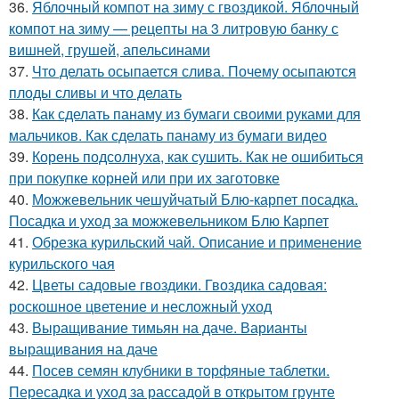
36.
Яблочный компот на зиму с гвоздикой. Яблочный
компот на зиму — рецепты на 3 литровую банку с
вишней, грушей, апельсинами
37.
Что делать осыпается слива. Почему осыпаются
плоды сливы и что делать
38.
Как сделать панаму из бумаги своими руками для
мальчиков. Как сделать панаму из бумаги видео
39.
Корень подсолнуха, как сушить. Как не ошибиться
при покупке корней или при их заготовке
40.
Можжевельник чешуйчатый Блю-карпет посадка.
Посадка и уход за можжевельником Блю Карпет
41.
Обрезка курильский чай. Описание и применение
курильского чая
42.
Цветы садовые гвоздики. Гвоздика садовая:
роскошное цветение и несложный уход
43.
Выращивание тимьян на даче. Варианты
выращивания на даче
44.
Посев семян клубники в торфяные таблетки.
Пересадка и уход за рассадой в открытом грунте