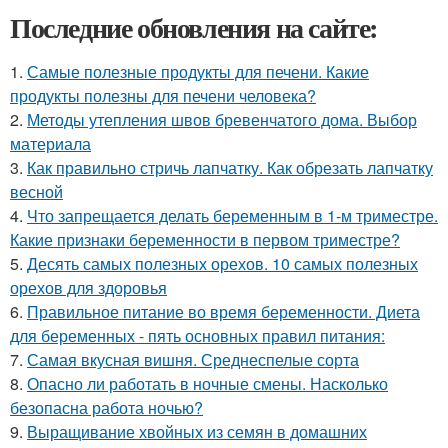
Последние обновления на сайте:
1.
Самые полезные продукты для печени. Какие
продукты полезны для печени человека?
2.
Методы утепления швов бревенчатого дома. Выбор
материала
3.
Как правильно стричь лапчатку. Как обрезать лапчатку
весной
4.
Что запрещается делать беременным в 1-м триместре.
Какие признаки беременности в первом триместре?
5.
Десять самых полезных орехов. 10 самых полезных
орехов для здоровья
6.
Правильное питание во время беременности. Диета
для беременных - пять основных правил питания:
7.
Самая вкусная вишня. Среднеспелые сорта
8.
Опасно ли работать в ночные смены. Насколько
безопасна работа ночью?
9.
Выращивание хвойных из семян в домашних