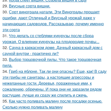
29.
Вкусные сорта вишни.
30.
Сорт винограда натали. Эти Винограды прощает
ошибки, дают Отличный и Вкусный урожай даже у
начинающих садоводов. Рассказываю, почему именно
эти сорта
31.
Что делать со стеблями кукурузы после сбора
урожая. О влиянии кукурузы на плодородие почвы...
32.
Сауна в каркасном доме. Дачный каркасный дом с
сауной внутри - практично ли?
33.
Выбор торцовочной пилы. Что такое торцовочная
пила.
34.
Гриб на яблоне. Так ли они опасны? Еще, как! В саду
эти грибы не санитары, а настоящие агрессоры и
нежеланные гости. Деревья, пораженные ими, к
сожалению, обречены. И пока они не заразили рядом
растущие, лучше их сразу же спилить и сжечь.
35.
Как часто поливать малину после посадки осенью.
Сколько нужно поливать малину