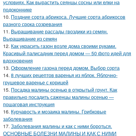
условиях. Как вырастить сеянцы сосны или елки на
подоконнике
10.
Поздние сорта абрикоса. Лучшие сорта абрикосов
разного срока созревания
11.
Выращивание рассады гвоздики из семян.
Выращивание из семян
12.
Как украсить газон возле дома своими руками.
Красивый палисадник перед домом — 50 фото идей для
вдохновения
13.
Оформление газона перед домом. Выбор сорта
14.
8 лучших рецептов варенья из яблок. Яблочно-
грушевое варенье с корицей
15.
Посадка малины осенью в открытый грунт. Как
правильно посадить саженцы малины осенью —
пошаговая инструкция
16.
Курчавость и мозаика малины. Грибковые
заболевания
17.
Заболевания малины и как с ними бороться.
ОСНОВНЫЕ БОЛЕЗНИ МАЛИНЫ И КАК С НИМИ