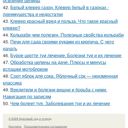
освоения целины
42.
Белый клевер газон. Клевер белый в газонах -
преимущества и недостатки
43.
Клевер красный вред и польза. Что такое красный
клевер?
44.
Кольраби чем полезен. Полезные свойства кольраби
45.
Печи для сада своими руками из кирпича. С чего
начать
46.
Бурое шютте туи лечение. Болезни туи и их лечение
47.
Обработка целины на даче. Плюсы и минусы
вспашки мотоблоком
48.
Сорт яблок для сока. Яблочный сок — неизменная
классика
49.
Вредители и болезни вишни и борьба с ними.
Навигация по записям
50.
Чем болеет туя. Заболевания туи и их лечение
© 2026 Красивый сад и огород
Контакты
Пользовательское соглашение