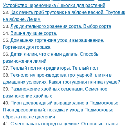
Устройство череночника / школки для растений
32.
Как лечить гриб трутовик на яблоне весной. Трутовик
на яблоне. Лечим
33.
Лук длительного хранения сорта. Выбор сорта
34.
Вишня лучшие сорта.
35.
Домашняя гортензия уход и выращивание.
Гортензия для горшка
36.
Детки лилии, что с ними делать. Способы
размножения лилий
37.
Теплый пол или радиаторы. Теплый пол
38.
Технология производства тротуарной плитки в
домашних условиях. Какая тротуарная плитка лучше?
39.
Размножение хвойных семенами. Семенное
размножение хвойных
40.
Пион древовидный выращивание в Подмосковье.
Пион древовидный: посадка и уход в Подмосковье
обрезка после цветения
41.
С чего начать огород на целине. Основные этапы