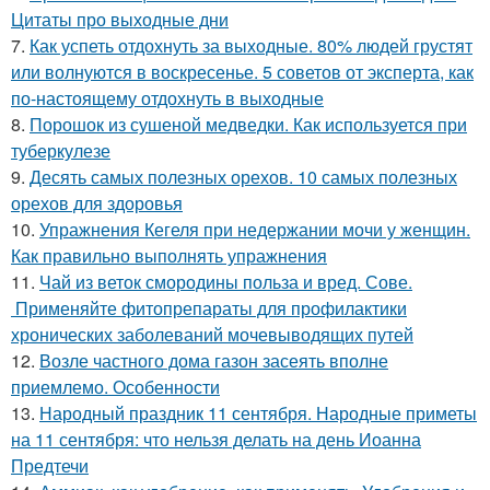
Цитаты про выходные дни
7.
Как успеть отдохнуть за выходные. 80% людей грустят
или волнуются в воскресенье. 5 советов от эксперта, как
по-настоящему отдохнуть в выходные
8.
Порошок из сушеной медведки. Как используется при
туберкулезе
9.
Десять самых полезных орехов. 10 самых полезных
орехов для здоровья
10.
Упражнения Кегеля при недержании мочи у женщин.
Как правильно выполнять упражнения
11.
Чай из веток смородины польза и вред. Сове.
Применяйте фитопрепараты для профилактики
хронических заболеваний мочевыводящих путей
12.
Возле частного дома газон засеять вполне
приемлемо. Особенности
13.
Народный праздник 11 сентября. Народные приметы
на 11 сентября: что нельзя делать на день Иоанна
Предтечи