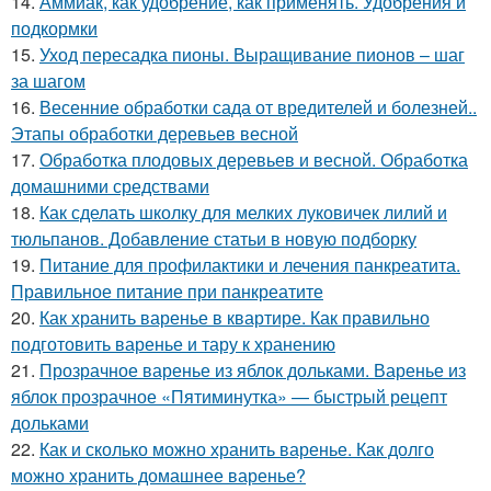
14.
Аммиак, как удобрение, как применять. Удобрения и
подкормки
15.
Уход пересадка пионы. Выращивание пионов – шаг
за шагом
16.
Весенние обработки сада от вредителей и болезней..
Этапы обработки деревьев весной
17.
Обработка плодовых деревьев и весной. Обработка
домашними средствами
18.
Как сделать школку для мелких луковичек лилий и
тюльпанов. Добавление статьи в новую подборку
19.
Питание для профилактики и лечения панкреатита.
Правильное питание при панкреатите
20.
Как хранить варенье в квартире. Как правильно
подготовить варенье и тару к хранению
21.
Прозрачное варенье из яблок дольками. Варенье из
яблок прозрачное «Пятиминутка» — быстрый рецепт
дольками
22.
Как и сколько можно хранить варенье. Как долго
можно хранить домашнее варенье?