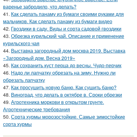
варенье забродило, что делать?
41.
Как сделать панаму из бумаги своими руками для
мальчиков. Как сделать панаму из бумаги видео
42.
Гвоздики в саду. Виды и сорта садовой гвоздики
43.
Обрезка курильский чай. Описание и применение
курильского чая
44.
Выставка загородный дом москва 2019. Выставка
«Загородный дом. Весна 2019»
45.
Как сохранить куст перца до весны. Чудо-перчик
46.
Надо ли лапчатку обрезать на зиму. Нужно ли
обрезать лапчатку
47.
Как просушить новую баню. Как сушить баню?
48.
Виноград, что делать в октябре в. Сроки обрезки
49.
Агротехника моркови в открытом грунте.
Агротехнические требования
50.
Сорта хурмы морозостойкие. Самые зимостойкие
сорта хурмы