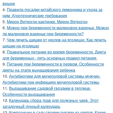
вишни
4.
Правила посадки китайского лимонника и ухода за
ним. Агротехнические требования
5.
Мирон Ветрогон картинки. Мирон Ветрогон
6.
Можно при беременности малиновое варенье. Можно
ли малиновое варенье при беременности?
7.
Чем лечить шишки от уколов на ягодицах. Как лечить
шишки на ягодицах
8.
Правильное питание во время беременности. Диета
для беременных - пять основных правил питания:
9.
Питание при беременности в первом. Особенности
диеты на этапе вынашивания ребенка
10.
Антибиотики для мочеполовой системы мужчин.
Антибиотики при инфекциях мочеполовой системы
11.
Выращивание садовой гвоздики в теплице.
Особенности выращивания
12.
Календарь сбора трав для полезных чаев. Этот
загадочный лунный календарь
13.
Композиции в саду своими руками из цветов. Какие