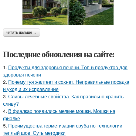
читать дальше →
Последние обновления на сайте:
1.
Продукты для здоровья печени. Топ-5 продуктов для
здоровья печени
2.
Почему туя желтеет и сохнет. Неправильные посадка
и уход и их исправление
3.
Сливы лечебные свойства. Как правильно хранить
сливу?
4.
В фиалках появились мелкие мошки. Мошки на
фиалке
5.
Преимущества герметизации сруба по технологии
теплый шов. Суть методики