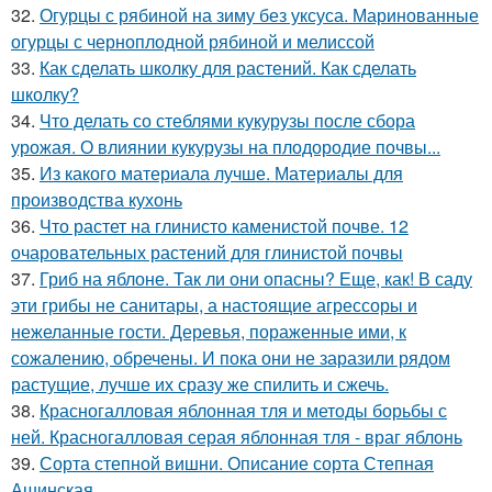
32.
Огурцы с рябиной на зиму без уксуса. Маринованные
огурцы с черноплодной рябиной и мелиссой
33.
Как сделать школку для растений. Как сделать
школку?
34.
Что делать со стеблями кукурузы после сбора
урожая. О влиянии кукурузы на плодородие почвы...
35.
Из какого материала лучше. Материалы для
производства кухонь
36.
Что растет на глинисто каменистой почве. 12
очаровательных растений для глинистой почвы
37.
Гриб на яблоне. Так ли они опасны? Еще, как! В саду
эти грибы не санитары, а настоящие агрессоры и
нежеланные гости. Деревья, пораженные ими, к
сожалению, обречены. И пока они не заразили рядом
растущие, лучше их сразу же спилить и сжечь.
38.
Красногалловая яблонная тля и методы борьбы с
ней. Красногалловая серая яблонная тля - враг яблонь
39.
Сорта степной вишни. Описание сорта Степная
Ашинская