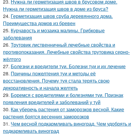
23.
Нужна ли герметизация швов в брусовом доме.
Нужна ли герметизация швов в доме из бруса?
24.
Герметизация швов сруба деревянного дома.
Преимущества домов из бревен
25.
Курчавость и мозаика малины. Грибковые
заболевания
26.
Трутовик лиственничный лечебные свойства и
противопоказания. Лечебные свойства трутовика серно-
жёлтого
27.
Болезни и вредители туи. Болезни туи и их лечение
28.
Причины пожелтения туи и методы её
восстановления. Почему туя стала терять свою
декоративность и начала желтеть
29.
Боремся с вредителями и болезнями туи. Признак
появления вредителей и заболеваний у туй
30.
Как уберечь растения от заморозков весной. Какие
растения боятся весенних заморозков
31.
Чем весной подкармливать виноград. Чем удобрять и
подкармливать виноград