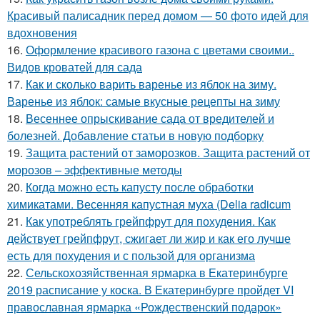
Красивый палисадник перед домом — 50 фото идей для
вдохновения
16.
Оформление красивого газона с цветами своими..
Видов кроватей для сада
17.
Как и сколько варить варенье из яблок на зиму.
Варенье из яблок: самые вкусные рецепты на зиму
18.
Весеннее опрыскивание сада от вредителей и
болезней. Добавление статьи в новую подборку
19.
Защита растений от заморозков. Защита растений от
морозов – эффективные методы
20.
Когда можно есть капусту после обработки
химикатами. Весенняя капустная муха (Delia radicum
21.
Как употреблять грейпфрут для похудения. Как
действует грейпфрут, сжигает ли жир и как его лучше
есть для похудения и с пользой для организма
22.
Сельскохозяйственная ярмарка в Екатеринбурге
2019 расписание у коска. В Екатеринбурге пройдет VI
православная ярмарка «Рождественский подарок»