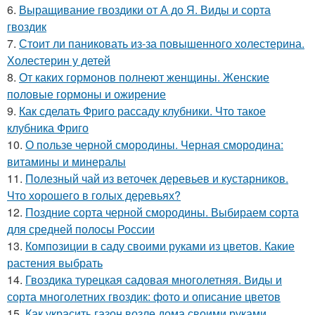
6.
Выращивание гвоздики от А до Я. Виды и сорта
гвоздик
7.
Стоит ли паниковать из-за повышенного холестерина.
Холестерин у детей
8.
От каких гормонов полнеют женщины. Женские
половые гормоны и ожирение
9.
Как сделать Фриго рассаду клубники. Что такое
клубника Фриго
10.
О пользе черной смородины. Черная смородина:
витамины и минералы
11.
Полезный чай из веточек деревьев и кустарников.
Что хорошего в голых деревьях?
12.
Поздние сорта черной смородины. Выбираем сорта
для средней полосы России
13.
Композиции в саду своими руками из цветов. Какие
растения выбрать
14.
Гвоздика турецкая садовая многолетняя. Виды и
сорта многолетних гвоздик: фото и описание цветов
15.
Как украсить газон возле дома своими руками.