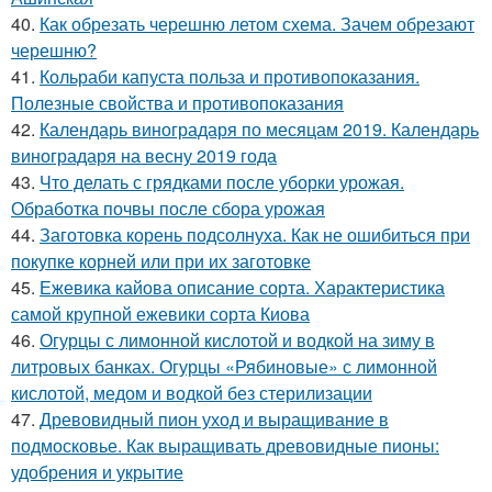
40.
Как обрезать черешню летом схема. Зачем обрезают
черешню?
41.
Кольраби капуста польза и противопоказания.
Полезные свойства и противопоказания
42.
Календарь виноградаря по месяцам 2019. Календарь
виноградаря на весну 2019 года
43.
Что делать с грядками после уборки урожая.
Обработка почвы после сбора урожая
44.
Заготовка корень подсолнуха. Как не ошибиться при
покупке корней или при их заготовке
45.
Ежевика кайова описание сорта. Характеристика
самой крупной ежевики сорта Киова
46.
Огурцы с лимонной кислотой и водкой на зиму в
литровых банках. Огурцы «Рябиновые» с лимонной
кислотой, медом и водкой без стерилизации
47.
Древовидный пион уход и выращивание в
подмосковье. Как выращивать древовидные пионы:
удобрения и укрытие