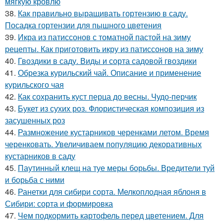
мягкую кровлю
38.
Как правильно выращивать гортензию в саду.
Посадка гортензии для пышного цветения
39.
Икра из патиссонов с томатной пастой на зиму
рецепты. Как приготовить икру из патиссонов на зиму
40.
Гвоздики в саду. Виды и сорта садовой гвоздики
41.
Обрезка курильский чай. Описание и применение
курильского чая
42.
Как сохранить куст перца до весны. Чудо-перчик
43.
Букет из сухих роз. Флористическая композиция из
засушенных роз
44.
Размножение кустарников черенками летом. Время
черенковать. Увеличиваем популяцию декоративных
кустарников в саду
45.
Паутинный клещ на туе меры борьбы. Вредители туй
и борьба с ними
46.
Ранетки для сибири сорта. Мелкоплодная яблоня в
Сибири: сорта и формировка
47.
Чем подкормить картофель перед цветением. Для