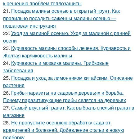
к решению проблем теплозащиты
21.
Посадка малины осенью в открытый грунт. Как
правильно посадить саженцы малины осенью —
пошаговая инструкция
22.
Уход за малиной осенью. Уход за малиной с ранней
осени
23.
Курчавость малины способы лечения. Курчавость и
Желтая карликовость малины
24.
Курчавость и мозаика малины. Грибковые
заболевания
25.
Посадка и уход за лимонником китайским. Описание
растения
26.
Грибы-паразиты на садовых деревьях и борьба..
Почему паразитирующие грибы селятся на деревьях
27.
Самый вкусный гранат. Как выбрать спелый гранат в
магазине
28.
Не пропустите осеннюю обработку сада от
вредителей и болезней. Добавление статьи в новую
подборку