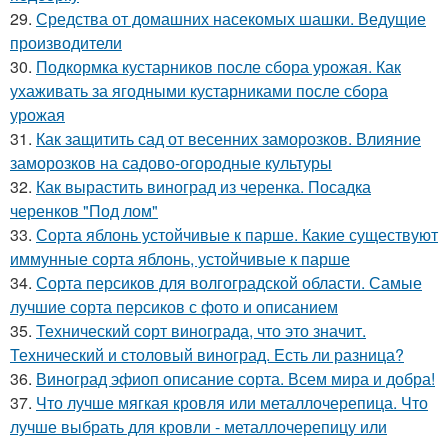
29.
Средства от домашних насекомых шашки. Ведущие
производители
30.
Подкормка кустарников после сбора урожая. Как
ухаживать за ягодными кустарниками после сбора
урожая
31.
Как защитить сад от весенних заморозков. Влияние
заморозков на садово-огородные культуры
32.
Как вырастить виноград из черенка. Посадка
черенков "Под лом"
33.
Сорта яблонь устойчивые к парше. Какие существуют
иммунные сорта яблонь, устойчивые к парше
34.
Сорта персиков для волгоградской области. Самые
лучшие сорта персиков с фото и описанием
35.
Технический сорт винограда, что это значит.
Технический и столовый виноград. Есть ли разница?
36.
Виноград эфиоп описание сорта. Всем мира и добра!
37.
Что лучше мягкая кровля или металлочерепица. Что
лучше выбрать для кровли - металлочерепицу или