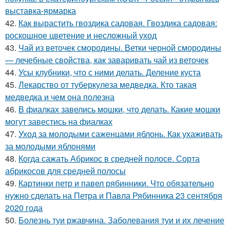
выставка-ярмарка
42.
Как вырастить гвоздика садовая. Гвоздика садовая:
роскошное цветение и несложный уход
43.
Чай из веточек смородины. Ветки черной смородины
— лечебные свойства, как заваривать чай из веточек
44.
Усы клубники, что с ними делать. Деление куста
45.
Лекарство от туберкулеза медведка. Кто такая
медведка и чем она полезна
46.
В фиалках завелись мошки, что делать. Какие мошки
могут завестись на фиалках
47.
Уход за молодыми саженцами яблонь. Как ухаживать
за молодыми яблонями
48.
Когда сажать Абрикос в средней полосе. Сорта
абрикосов для средней полосы
49.
Картинки петр и павел рябинники. Что обязательно
нужно сделать на Петра и Павла Рябинника 23 сентября
2020 года
50.
Болезнь туи ржавчина. Заболевания туи и их лечение