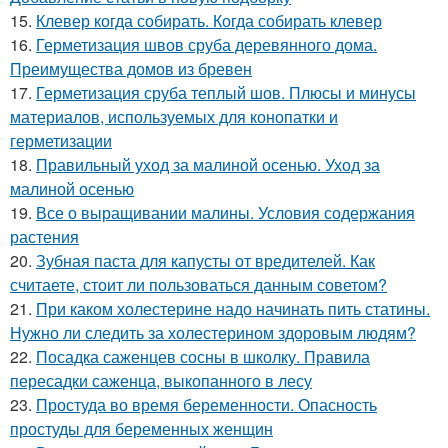
15.
Клевер когда собирать. Когда собирать клевер
16.
Герметизация швов сруба деревянного дома.
Преимущества домов из бревен
17.
Герметизация сруба теплый шов. Плюсы и минусы
материалов, используемых для конопатки и
герметизации
18.
Правильный уход за малиной осенью. Уход за
малиной осенью
19.
Все о выращивании малины. Условия содержания
растения
20.
Зубная паста для капусты от вредителей. Как
считаете, стоит ли пользоваться данным советом?
21.
При каком холестерине надо начинать пить статины.
Нужно ли следить за холестерином здоровым людям?
22.
Посадка саженцев сосны в школку. Правила
пересадки саженца, выкопанного в лесу
23.
Простуда во время беременности. Опасность
простуды для беременных женщин