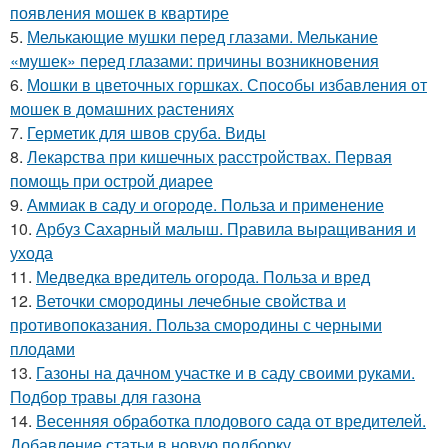
появления мошек в квартире
5.
Мелькающие мушки перед глазами. Мелькание
«мушек» перед глазами: причины возникновения
6.
Мошки в цветочных горшках. Способы избавления от
мошек в домашних растениях
7.
Герметик для швов сруба. Виды
8.
Лекарства при кишечных расстройствах. Первая
помощь при острой диарее
9.
Аммиак в саду и огороде. Польза и применение
10.
Арбуз Сахарный малыш. Правила выращивания и
ухода
11.
Медведка вредитель огорода. Польза и вред
12.
Веточки смородины лечебные свойства и
противопоказания. Польза смородины с черными
плодами
13.
Газоны на дачном участке и в саду своими руками.
Подбор травы для газона
14.
Весенняя обработка плодового сада от вредителей.
Добавление статьи в новую подборку