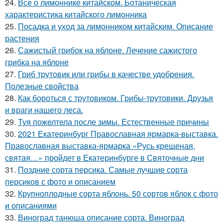
24.
Все о лимоннике китайском. Ботаническая
характеристика китайского лимонника
25.
Посадка и уход за лимонником китайским. Описание
растения
26.
Сажистый грибок на яблоне. Лечение сажистого
грибка на яблоне
27.
Гриб трутовик или грибы в качестве удобрения.
Полезные свойства
28.
Как бороться с трутовиком. Грибы-трутовики. Друзья
и враги нашего леса.
29.
Туя пожелтела после зимы. Естественные причины
30.
2021 Екатеринбург Православная ярмарка-выставка.
Православная выставка-ярмарка «Русь крещеная,
святая…» пройдет в Екатеринбурге в Святочные дни
31.
Поздние сорта персика. Самые лучшие сорта
персиков с фото и описанием
32.
Крупноплодные сорта яблонь. 50 сортов яблок с фото
и описаниями
33.
Виноград танюша описание сорта. Виноград