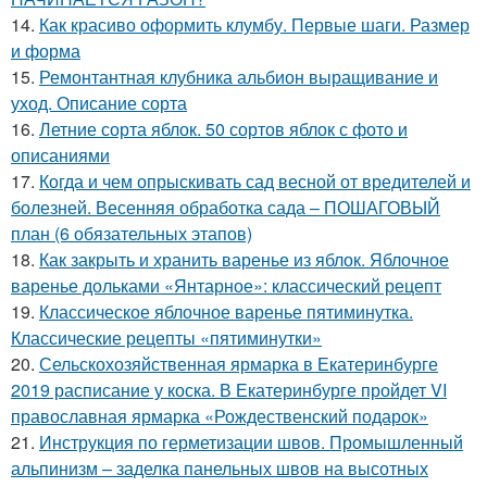
14.
Как красиво оформить клумбу. Первые шаги. Размер
и форма
15.
Ремонтантная клубника альбион выращивание и
уход. Описание сорта
16.
Летние сорта яблок. 50 сортов яблок с фото и
описаниями
17.
Когда и чем опрыскивать сад весной от вредителей и
болезней. Весенняя обработка сада – ПОШАГОВЫЙ
план (6 обязательных этапов)
18.
Как закрыть и хранить варенье из яблок. Яблочное
варенье дольками «Янтарное»: классический рецепт
19.
Классическое яблочное варенье пятиминутка.
Классические рецепты «пятиминутки»
20.
Сельскохозяйственная ярмарка в Екатеринбурге
2019 расписание у коска. В Екатеринбурге пройдет VI
православная ярмарка «Рождественский подарок»
21.
Инструкция по герметизации швов. Промышленный
альпинизм – заделка панельных швов на высотных