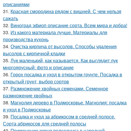
описаниями
31.
Красная смородина рядом с вишней. С чем нельзя
сажать
32.
Виноград эфиоп описание сорта. Всем мира и добра!
33.
Из какого материала лучше. Материалы для
производства кухонь
34.
Очистка кирпича от высолов. Способы удаления
высолов с кирпичной кладки
35.
Лук маленький, как называется. Как выглядит лук
многоярусный: фото и описание
36.
Горох посадка и уход в открытом грунте. Посадка в
открытый грунт, выбор сортов
37.
Размножение хвойных семенами. Семенное
размножение хвойных
38.
Магнолия дерево в Подмосковье. Магнолия: посадка
и уход в Подмосковье
39.
Посадка и уход за абрикосом в средней полосе.
Сорта абрикосов для средней полосы
40.
Применение корня подсолнуха в народной