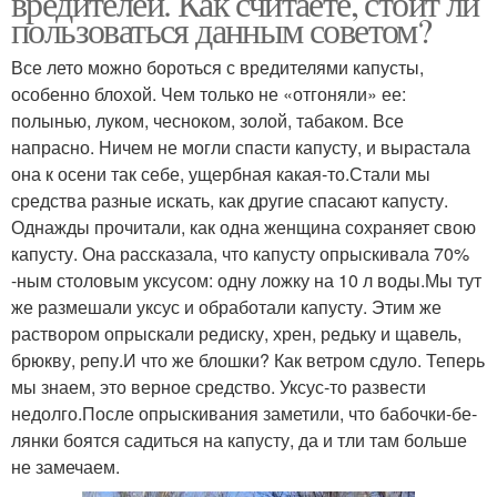
вредителей. Как считаете, стоит ли
пользоваться данным советом?
Все лето можно бороться с вредителями капусты,
особенно блохой. Чем только не «отгоняли» ее:
полынью, луком, чесно­ком, золой, табаком. Все
напрасно. Ничем не могли спасти капусту, и вырастала
она к осени так себе, ущербная какая-то.Стали мы
средства разные искать, как другие спасают капу­сту.
Однажды прочитали, как одна женщина сохраняет свою
капусту. Она рассказала, что капусту опрыскивала 70%
-ным столовым уксусом: одну ложку на 10 л воды.Мы тут
же размешали уксус и обработали капусту. Этим же
раствором опрыскали редиску, хрен, редьку и щавель,
брюкву, репу.И что же блошки? Как ветром сдуло. Теперь
мы знаем, это верное средство. Уксус-то развести
недолго.После опрыскивания заметили, что бабочки-бе­
лянки боятся садиться на капусту, да и тли там больше
не замечаем.