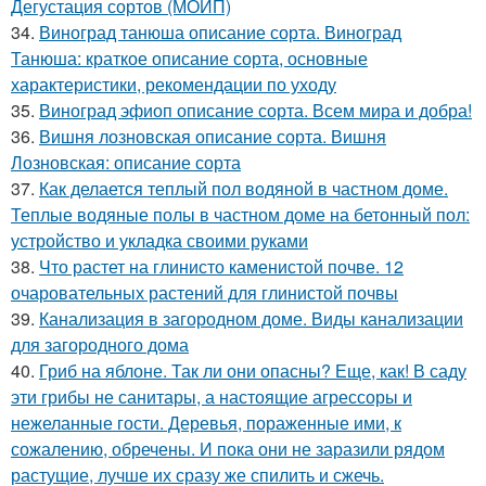
Дегустация сортов (МОИП)
34.
Виноград танюша описание сорта. Виноград
Танюша: краткое описание сорта, основные
характеристики, рекомендации по уходу
35.
Виноград эфиоп описание сорта. Всем мира и добра!
36.
Вишня лозновская описание сорта. Вишня
Лозновская: описание сорта
37.
Как делается теплый пол водяной в частном доме.
Теплые водяные полы в частном доме на бетонный пол:
устройство и укладка своими руками
38.
Что растет на глинисто каменистой почве. 12
очаровательных растений для глинистой почвы
39.
Канализация в загородном доме. Виды канализации
для загородного дома
40.
Гриб на яблоне. Так ли они опасны? Еще, как! В саду
эти грибы не санитары, а настоящие агрессоры и
нежеланные гости. Деревья, пораженные ими, к
сожалению, обречены. И пока они не заразили рядом
растущие, лучше их сразу же спилить и сжечь.