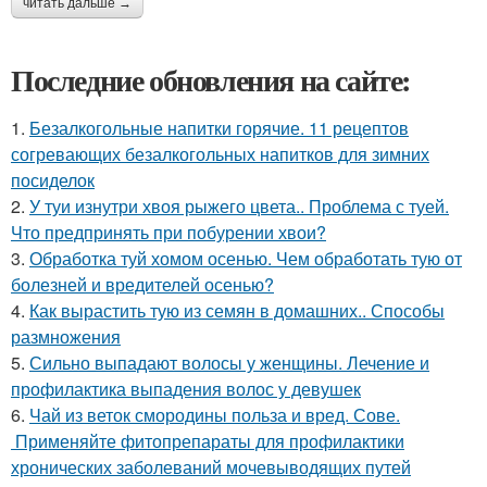
читать дальше →
Последние обновления на сайте:
1.
Безалкогольные напитки горячие. 11 рецептов
согревающих безалкогольных напитков для зимних
посиделок
2.
У туи изнутри хвоя рыжего цвета.. Проблема с туей.
Что предпринять при побурении хвои?
3.
Обработка туй хомом осенью. Чем обработать тую от
болезней и вредителей осенью?
4.
Как вырастить тую из семян в домашних.. Способы
размножения
5.
Сильно выпадают волосы у женщины. Лечение и
профилактика выпадения волос у девушек
6.
Чай из веток смородины польза и вред. Сове.
Применяйте фитопрепараты для профилактики
хронических заболеваний мочевыводящих путей