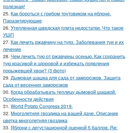
полезная!
25.
Как бороться с грибом трутовиком на яблоне.
Паразитирующие
26.
Утепленная шведская плита недостатки. Что такое
УШП
27.
Как лечить ржавчину на туях. Заболевания туи и их
лечение
28.
Чем лечить тую от ржавчины осенью. Как сохранить
тую красивой и здоровой и избежать появления
порыжевшей хвои? (3 фото)
29.
Дымовая шашка для сада от заморозков. Защита
сада от весенних заморозков
30.
Когда обрабатывать теплицу дымовой шашкой.
Особенности действия
31.
World Potato Congress 2019.
32.
Многолетняя гвоздика на вашей даче. Описание
цветка многолетняя гвоздика
33.
Яблони с дегустационной оценкой 5 баллов. Re: