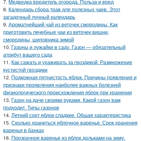
7.
Медведка вредитель огорода. Польза и вред
8.
Календарь сбора трав для полезных чаев. Этот
загадочный лунный календарь
9.
Ароматнейший чай из веточек смородины. Как
приготовить лечебные чаи из веточек вишни,
смородины, шиповника зимой
10.
Газоны и лужайки в саду. Газон — обязательный
атрибут вашего сада
11.
Как сажать и ухаживать за гвоздикой. Размножение
кустистой гвоздики
12.
Подкожная пятнистость яблок. Причины появления и
признаки проявления наиболее важных болезней
физиологического происхождения яблок при хранении
13.
Газон на даче своими руками. Какой газон вам
подходит. Типы газонов
14.
Летний сорт яблок сладкие. Общая характеристика
15.
Сколько храниться яблочное варенье. Срок хранения
варенья в банках
16.
Прозрачное варенье из яблок дольками на зиму.