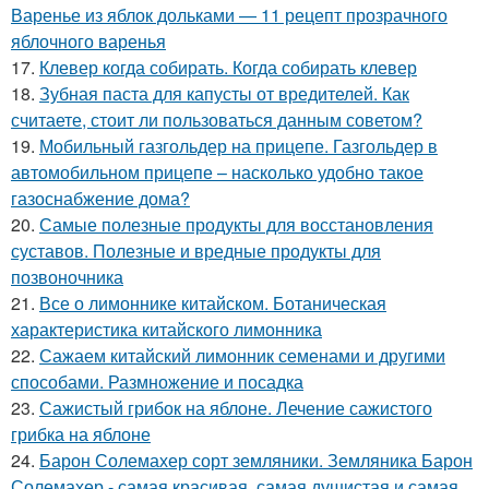
Варенье из яблок дольками — 11 рецепт прозрачного
яблочного варенья
17.
Клевер когда собирать. Когда собирать клевер
18.
Зубная паста для капусты от вредителей. Как
считаете, стоит ли пользоваться данным советом?
19.
Мобильный газгольдер на прицепе. Газгольдер в
автомобильном прицепе – насколько удобно такое
газоснабжение дома?
20.
Самые полезные продукты для восстановления
суставов. Полезные и вредные продукты для
позвоночника
21.
Все о лимоннике китайском. Ботаническая
характеристика китайского лимонника
22.
Сажаем китайский лимонник семенами и другими
способами. Размножение и посадка
23.
Сажистый грибок на яблоне. Лечение сажистого
грибка на яблоне
24.
Барон Солемахер сорт земляники. Земляника Барон
Солемахер - самая красивая, самая душистая и самая