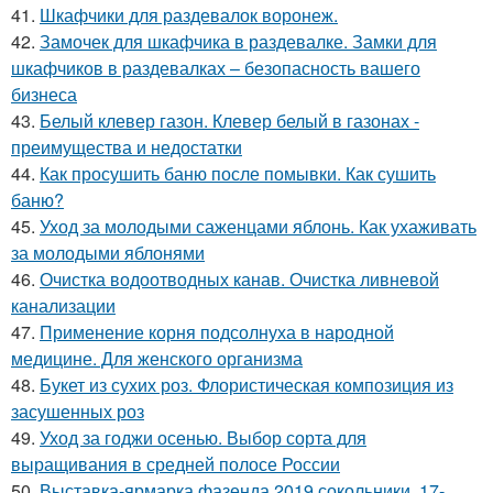
41.
Шкафчики для раздевалок воронеж.
42.
Замочек для шкафчика в раздевалке. Замки для
шкафчиков в раздевалках – безопасность вашего
бизнеса
43.
Белый клевер газон. Клевер белый в газонах -
преимущества и недостатки
44.
Как просушить баню после помывки. Как сушить
баню?
45.
Уход за молодыми саженцами яблонь. Как ухаживать
за молодыми яблонями
46.
Очистка водоотводных канав. Очистка ливневой
канализации
47.
Применение корня подсолнуха в народной
медицине. Для женского организма
48.
Букет из сухих роз. Флористическая композиция из
засушенных роз
49.
Уход за годжи осенью. Выбор сорта для
выращивания в средней полосе России
50.
Выставка-ярмарка фазенда 2019 сокольники. 17-